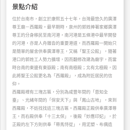
景點介紹
特
色
位於台南市，創立於康熙五十七年，台灣最悠久的廣澤
民
尊王廟－西羅殿。最早期時，泉州的郭姓捧著家鄉廣澤
宿
尊王的分身移民至南河港，南河港是五條港中最早開發
的河港，亦是人舟雜沓的重要港道，而西羅殿一開始只
全
是簡單的屋舍供奉廣澤尊王，又稱「聖王公館」，隨著
球
港口的郭姓工人勢力擴增，因而翻修改建為廟宇，而當
租
時台南的東邊有東嶽殿；南有南極殿；北有北極殿，因
車
此將聖王公館更名為「西羅殿」，成為附近居民的信
仰。
網
西羅殿裡有三塊古匾，分別為咸豐年間的「恩知全
紅
臺」、光緒年間的「保安天下」與「鳳山古地」，來到
帶
西羅殿，不妨找找這三塊古匾。西羅殿正殿供奉廣澤尊
你
王，而右殿供奉「十三太保」，後殿「妙應印妃」，於
玩
正殿的左下方則供奉「帶馬恃從」，用泥塑、布偶造