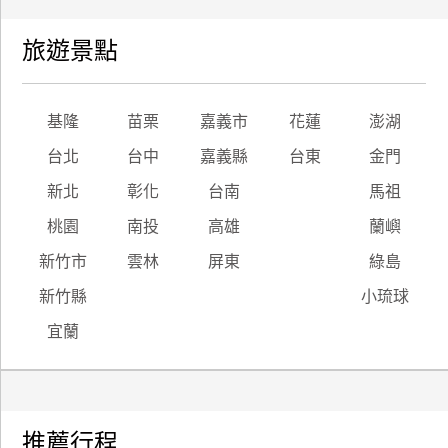
旅遊景點
基隆
苗栗
嘉義市
花蓮
澎湖
台北
台中
嘉義縣
台東
金門
新北
彰化
台南
馬祖
桃園
南投
高雄
蘭嶼
新竹市
雲林
屏東
綠島
新竹縣
小琉球
宜蘭
推薦行程