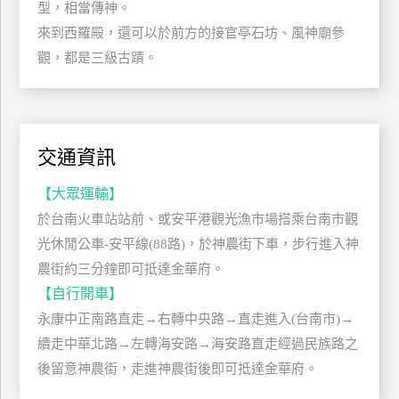
型，相當傳神。
玩
來到西羅殿，還可以於前方的接官亭石坊、風神廟參
樂
觀，都是三級古蹟。
地
圖
顧
客
交通資訊
服
務
【大眾運輸】
於台南火車站站前、或安平港觀光漁市場搭乘台南市觀
顧
光休閒公車-安平線(88路)，於神農街下車，步行進入神
客
農街約三分鐘即可抵達金華府。
滿
意
【自行開車】
度
永康中正南路直走→右轉中央路→直走進入(台南市)→
續走中華北路→左轉海安路→海安路直走經過民族路之
後留意神農街，走進神農街後即可抵達金華府。
訂
單