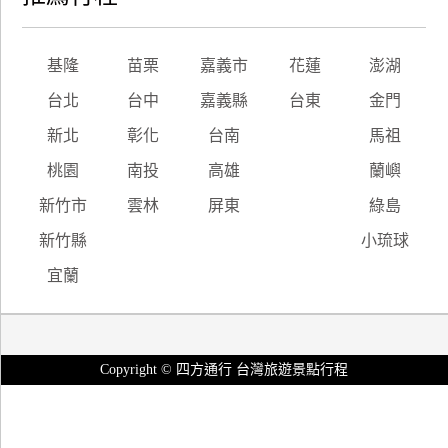
基隆
苗栗
嘉義市
花蓮
澎湖
台北
台中
嘉義縣
台東
金門
新北
彰化
台南
馬祖
桃園
南投
高雄
蘭嶼
新竹市
雲林
屏東
綠島
新竹縣
小琉球
宜蘭
Copyright © 四方通行 台灣旅遊景點行程