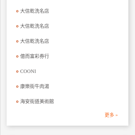
訂
大信乾洗名店
房
大信乾洗名店
請
大信乾洗名店
款
收
據
億而富彩券行
合
COONI
作
提
案
康樂街牛肉湯
海安街道美術館
飯
店
更多 »
合
作