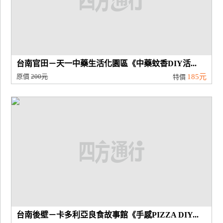
台南官田－天一中藥生活化園區《中藥蚊香DIY活...
原價
200元
185元
特價
台南後壁－卡多利亞良食故事館《手感PIZZA DIY...