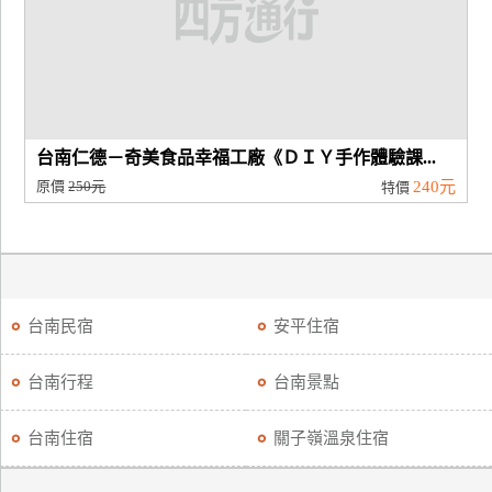
台南仁德－奇美食品幸福工廠《ＤＩＹ手作體驗課...
原價
250元
240元
特價
台南民宿
安平住宿
台南行程
台南景點
台南住宿
關子嶺溫泉住宿