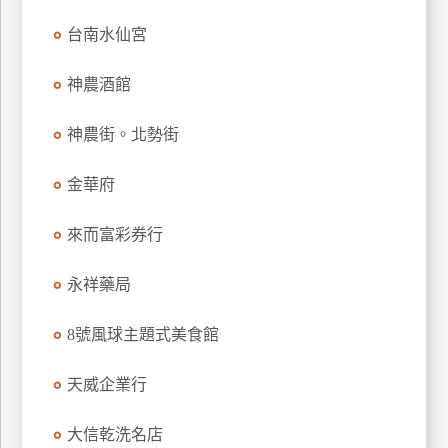
上
台南水仙宮
客
服
神農酒館
神農街。北勢街
紅
利
金華府
查
詢
來而富彩券行
訂
永祥藥局
房
Q&A
8號風球主題式美食館
天威企業行
國
旅
大信乾洗名店
卡