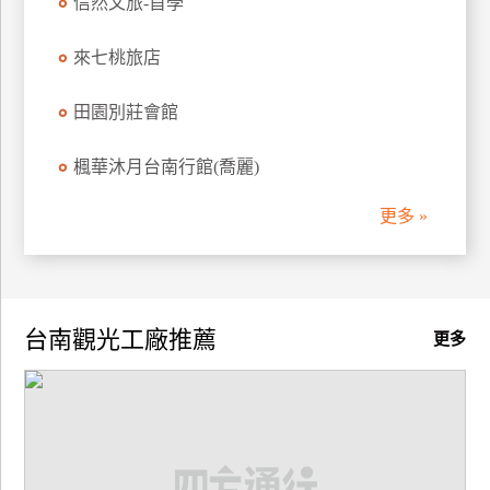
信然文旅-首學
來七桃旅店
田園別莊會館
楓華沐月台南行館(喬麗)
更多 »
台南觀光工廠推薦
更多