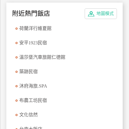
廠
附近熱門飯店
地圖模式
商
合
荷蘭洋行維夏館
作
安平1923民宿
旅
溫莎堡汽車旅館仁德館
伴
計
築跡民宿
劃
沐府海旅.SPA
商
品
布農工坊民宿
宣
傳
文化信然