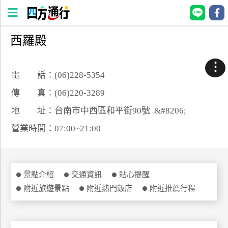
西羅殿
四
方
⋮
通
電 話：(06)228-5354
行
傳 真：(06)220-3289
訂
地 址：台南市中西區和平街90號 &#8206;
房
營業時間：07:00~21:00
台
灣
訂
景點介紹
交通資訊
貼心提醒
房
附近旅遊景點
附近熱門飯店
附近推薦行程
直接跟飯店訂房
HOT