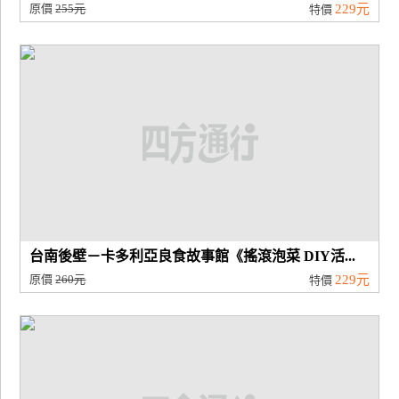
原價
255元
229元
特價
台南後壁－卡多利亞良食故事館《搖滾泡菜 DIY活...
原價
260元
229元
特價