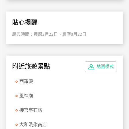
管
理
貼心提醒
會
慶典時間：農曆2月22日、農曆8月22日
員
帳
戶
附近旅遊景點
地圖模式
客
服
西羅殿
聯
絡
風神廟
單
接官亭石坊
Line
大和洗染商店
線