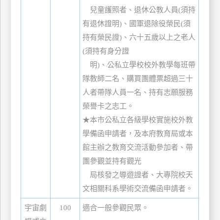
訂
兒童護照者、退休公教人員(須持
房
有退休證明)、國軍退除役榮民(須
持有榮民證)、六十五歲以上之老人
(須持有身分證
請
明)、公私立學校校外教學每班帶
款
隊教師二名、購買團體票超過三十
收
據
人者帶隊人員一名、持有志願服務
榮譽卡之志工。
合
★本市公私立各級學校實施校外教
作
提
學備函申請者，及本府教育局或本
案
館主辦之教育交流活動參加者、帶
團參觀並持有觀光
飯
局核發之導遊證者、大專院校天
店
文相關科系學術交流備函申請者。
合
作
宇宙劇
100
適合一般參觀民眾。