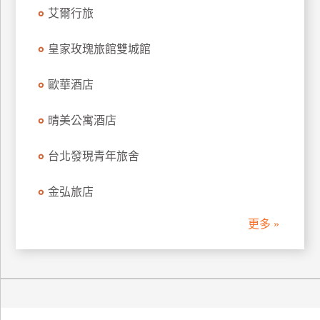
艾爾行旅
皇家玫瑰旅館雙城館
歐華酒店
晴美公寓酒店
台北發現青年旅舍
金弘旅店
更多 »