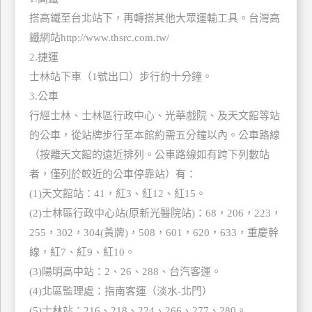
搭高鐵至台北站下，再轉搭其他大眾運輸工具。台灣高
鐵網站http://www.thsrc.com.tw/
2.捷運
士林站下車（1號出口）步行約十分鐘。
3.公車
行經士林、士林區行政中心、光華戲院、及天文館等站
的公車，從站牌步行至本館約需五分鐘以內。公車路線
（按離天文館的遠近排列。公車路線如有跨下列數站
者，僅列於較近的公車停靠站）有：
(1)天文館站：41，紅3、紅12、紅15。
(2)士林區行政中心站(原新光醫院站)：68，206，223，
255，302，304(黃牌)，508，601，620，633，重慶幹
線，紅7、紅9、紅10。
(3)陽明高中站：2、26、288、台汽客運。
(4)北區監理處：指南客運（淡水-北門）
(5)士林站：216、218、224、266、277、280。