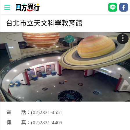
台北市立天文科學教育館
四
方
⋮
通
行
訂
房
台
灣
訂
房
電 話：(02)2831-4551
直接跟飯店訂房
HOT
傳 真：(02)2831-4405