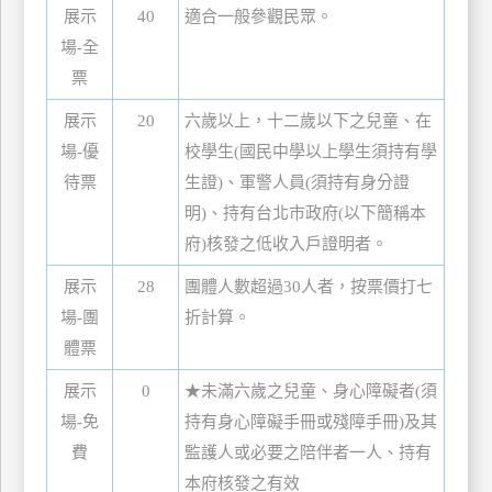
展示
40
適合一般參觀民眾。
上
場-全
客
服
票
展示
20
六歲以上，十二歲以下之兒童、在
紅
場-優
校學生(國民中學以上學生須持有學
利
待票
生證)、軍警人員(須持有身分證
查
明)、持有台北市政府(以下簡稱本
詢
府)核發之低收入戶證明者。
展示
28
團體人數超過30人者，按票價打七
訂
場-團
折計算。
房
體票
Q&A
展示
0
★未滿六歲之兒童、身心障礙者(須
場-免
持有身心障礙手冊或殘障手冊)及其
國
費
監護人或必要之陪伴者一人、持有
旅
本府核發之有效
卡