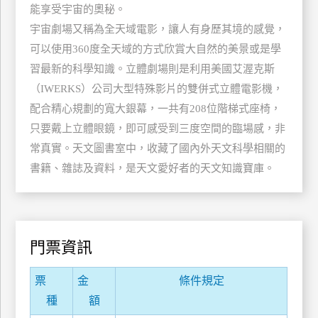
能享受宇宙的奧秘。
管
宇宙劇場又稱為全天域電影，讓人有身歷其境的感覺，
理
可以使用360度全天域的方式欣賞大自然的美景或是學
習最新的科學知識。立體劇場則是利用美國艾渥克斯
會
（IWERKS）公司大型特殊影片的雙併式立體電影機，
員
配合精心規劃的寬大銀幕，一共有208位階梯式座椅，
帳
只要戴上立體眼鏡，即可感受到三度空間的臨場感，非
戶
常真實。天文圖書室中，收藏了國內外天文科學相關的
書籍、雜誌及資料，是天文愛好者的天文知識寶庫。
客
服
聯
絡
門票資訊
單
票
金
條件規定
Line
種
額
線