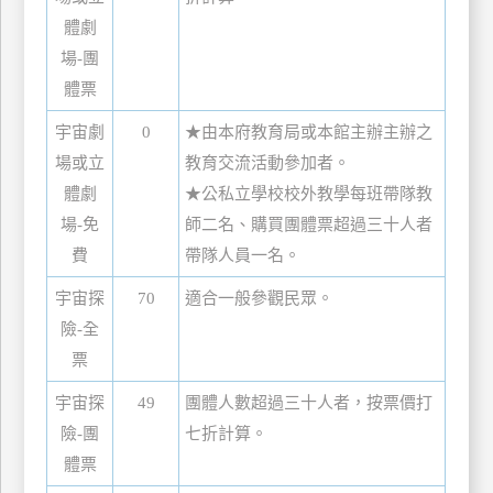
體劇
場-團
體票
宇宙劇
0
★由本府教育局或本館主辦主辦之
場或立
教育交流活動參加者。
體劇
★公私立學校校外教學每班帶隊教
場-免
師二名、購買團體票超過三十人者
費
帶隊人員一名。
宇宙探
70
適合一般參觀民眾。
險-全
票
宇宙探
49
團體人數超過三十人者，按票價打
險-團
七折計算。
體票