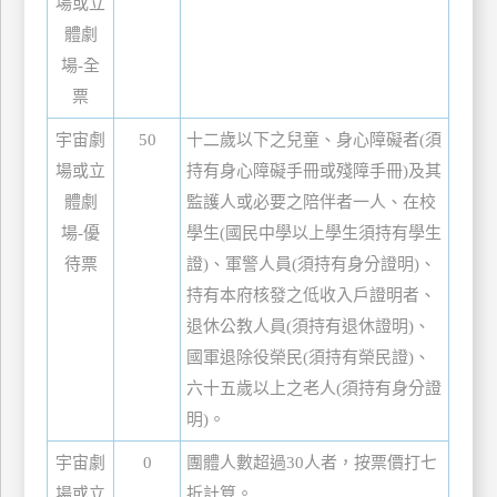
場或立
體劇
廠
場-全
商
票
合
作
宇宙劇
50
十二歲以下之兒童、身心障礙者(須
場或立
持有身心障礙手冊或殘障手冊)及其
旅
體劇
監護人或必要之陪伴者一人、在校
伴
場-優
學生(國民中學以上學生須持有學生
計
待票
證)、軍警人員(須持有身分證明)、
劃
持有本府核發之低收入戶證明者、
退休公教人員(須持有退休證明)、
商
國軍退除役榮民(須持有榮民證)、
品
六十五歲以上之老人(須持有身分證
宣
明)。
傳
宇宙劇
0
團體人數超過30人者，按票價打七
場或立
折計算。