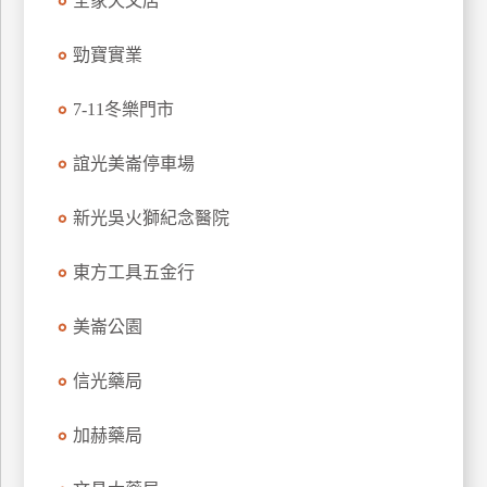
全家天文店
勁寶實業
7-11冬樂門市
誼光美崙停車場
新光吳火獅紀念醫院
東方工具五金行
美崙公園
信光藥局
加赫藥局