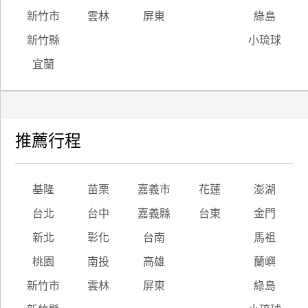
新竹市
雲林
屏東
綠島
新竹縣
小琉球
宜蘭
推薦行程
基隆
苗栗
嘉義市
花蓮
澎湖
台北
台中
嘉義縣
台東
金門
新北
彰化
台南
馬祖
桃園
南投
高雄
蘭嶼
新竹市
雲林
屏東
綠島