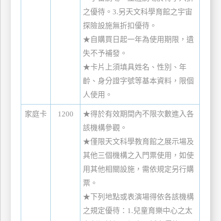
之優待。3.另天文科學育館之宇宙
探險設施無折扣優待。
★自購買日起一年為使用期限，遺
失不予補發。
★卡片上須填具姓名、性別、年
齡、身分證字號等基本資料，限個
人使用。
家庭卡
1200
★得於有效期間內不限次數進入各
該機構參觀。
★僅限天文科學教育館之展示場及
其他三個機構之入門票使用，如使
用其他相關設施，需依規定另行購
票。
★下列地點或表演場得依各該機構
之規定優待：1.兒童育樂中心之太