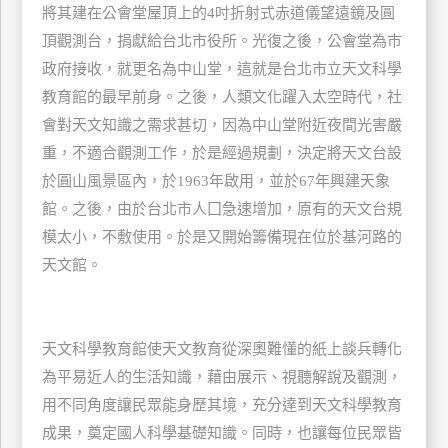
將其建在公會堂屋頂上的4吋折射式赤道儀望遠鏡及圓
玩
頂觀測台，捐獻給台北市役所。光復之後，公會堂為巿
樂
政府接收，就更名為中山堂，這就是台北市立天文科學
地
圖
教育館的最早前身。之後，人類文化躍入太空時代，社
會對天文知識之需求甚切，因為中山堂附近夜間光害嚴
顧
重，不適合觀測工作，於是經過規劃，決定將天文台設
客
服
於圓山風景區內，於1963年啟用，並於67年興建天象
務
館。之後，由於台北市人囗急速增加，原有的天文台規
模太小，不敷使用。於是又開始籌備現在位於基河路的
顧
天文館。
客
滿
意
天文科學教育館使天文教育從深奧難懂的紙上談兵轉化
度
為平易近人的生活知識，藉由展示、視聽解說及觀測，
用不同角度讓民眾能身歷其境，充分達到天文科學教育
訂
成果，奠定國人科學基礎知識。同時，也讓每位民眾皆
單