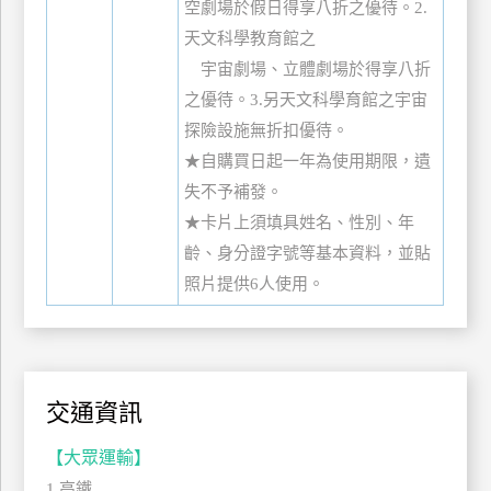
空劇場於假日得享八折之優待。2.
天文科學教育館之
宇宙劇場、立體劇場於得享八折
之優待。3.另天文科學育館之宇宙
探險設施無折扣優待。
★自購買日起一年為使用期限，遺
失不予補發。
★卡片上須填具姓名、性別、年
齡、身分證字號等基本資料，並貼
照片提供6人使用。
交通資訊
【大眾運輸】
1.高鐵