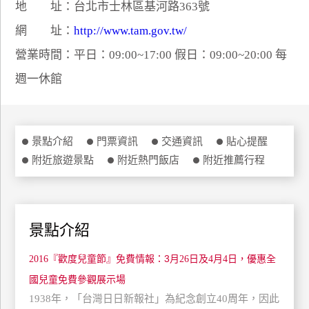
地 址：台北市士林區基河路363號
特
網 址：
http://www.tam.gov.tw/
色
民
營業時間：平日：09:00~17:00 假日：09:00~20:00 每
宿
週一休館
全
球
景點介紹
門票資訊
交通資訊
貼心提醒
租
附近旅遊景點
附近熱門飯店
附近推薦行程
車
網
景點介紹
紅
帶
3
月
日及
月
日，優惠全
2016『歡度兒童節』免費情報：
26
4
4
你
玩
國兒童免費參觀展示場
1938年，「台灣日日新報社」為紀念創立40周年，因此