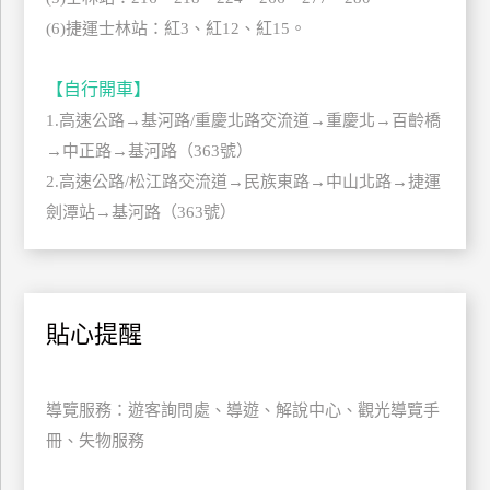
(6)捷運士林站：紅3、紅12、紅15。
【自行開車】
1.高速公路→基河路/重慶北路交流道→重慶北→百齡橋
→中正路→基河路（363號）
2.高速公路/松江路交流道→民族東路→中山北路→捷運
劍潭站→基河路（363號）
貼心提醒
導覽服務：遊客詢問處、導遊、解說中心、觀光導覽手
冊、失物服務