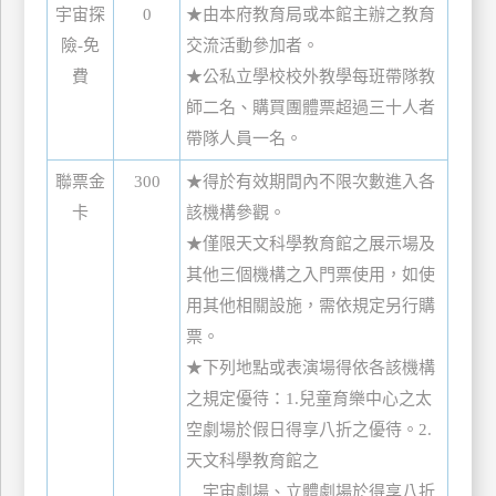
宇宙探
0
★由本府教育局或本館主辦之教育
險-免
交流活動參加者。
費
★公私立學校校外教學每班帶隊教
師二名、購買團體票超過三十人者
帶隊人員一名。
聯票金
300
★得於有效期間內不限次數進入各
卡
該機構參觀。
★僅限天文科學教育館之展示場及
其他三個機構之入門票使用，如使
用其他相關設施，需依規定另行購
票。
★下列地點或表演場得依各該機構
之規定優待：1.兒童育樂中心之太
空劇場於假日得享八折之優待。2.
天文科學教育館之
宇宙劇場、立體劇場於得享八折