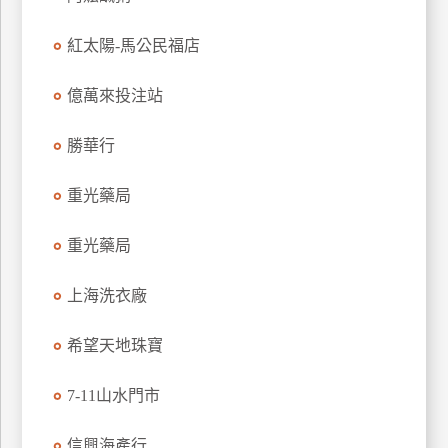
玩
紅太陽-馬公民福店
樂
地
圖
億萬來投注站
顧
勝華行
客
服
務
重光藥局
重光藥局
顧
客
上海洗衣廠
滿
意
希望天地珠寶
度
7-11山水門市
訂
信興海產行
單