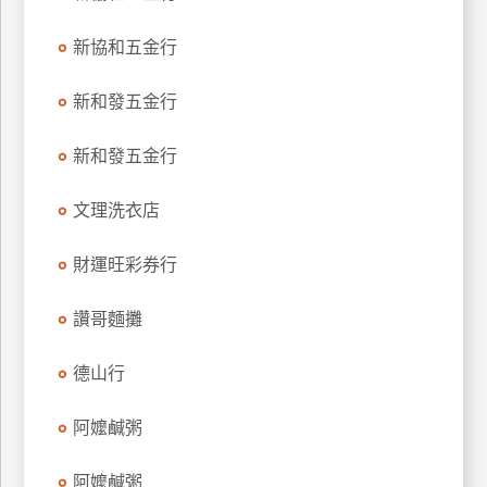
特
新協和五金行
色
民
新和發五金行
宿
新和發五金行
全
球
文理洗衣店
租
車
財運旺彩券行
讚哥麵攤
網
紅
德山行
帶
你
阿嬤鹹粥
玩
阿嬤鹹粥