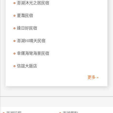
澎湖沐光之居民宿
訂
房
夏灩民宿
達日好民宿
請
款
收
澎湖HI晴天民宿
據
幸運海彎海景民宿
合
作
信誼大飯店
提
案
更多 »
飯
店
合
作