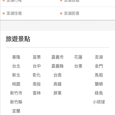
澎湖行程
澎湖景點
廠
澎湖住宿
澎湖民宿
商
合
作
旅遊景點
旅
伴
基隆
苗栗
嘉義市
花蓮
澎湖
計
劃
台北
台中
嘉義縣
台東
金門
新北
彰化
台南
馬祖
商
桃園
南投
高雄
蘭嶼
品
新竹市
雲林
屏東
綠島
宣
傳
新竹縣
小琉球
宜蘭