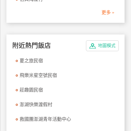
管
更多 »
理
會
員
附近熱門飯店
地圖模式
帳
戶
夏之旅民宿
客
飛樂米星空號民宿
服
聯
莊趣園民宿
絡
單
澎湖快樂渡假村
救國團澎湖青年活動中心
Line
線