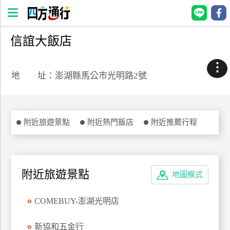
信誼大飯店
四
方
⋮
通
地 址：澎湖縣馬公市光明路2號
行
訂
房
附近旅遊景點
附近熱門飯店
附近推薦行程
台
灣
訂
附近旅遊景點
地圖模式
房
COMEBUY-澎湖光明店
直接跟飯店訂房
HOT
新協和五金行