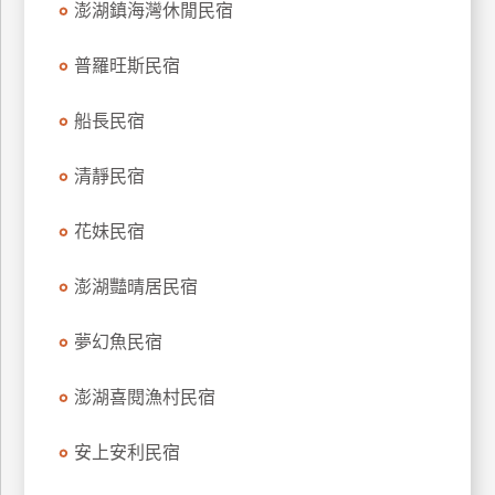
澎湖鎮海灣休閒民宿
上
客
普羅旺斯民宿
服
船長民宿
紅
清靜民宿
利
查
花妹民宿
詢
澎湖豔晴居民宿
訂
房
夢幻魚民宿
Q&A
澎湖喜閱漁村民宿
國
安上安利民宿
旅
卡