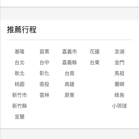
推薦行程
基隆
苗栗
嘉義市
花蓮
澎湖
台北
台中
嘉義縣
台東
金門
新北
彰化
台南
馬祖
桃園
南投
高雄
蘭嶼
新竹市
雲林
屏東
綠島
新竹縣
小琉球
宜蘭