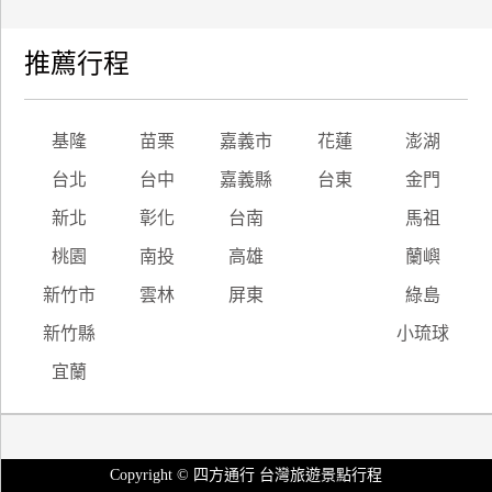
推薦行程
基隆
苗栗
嘉義市
花蓮
澎湖
台北
台中
嘉義縣
台東
金門
新北
彰化
台南
馬祖
桃園
南投
高雄
蘭嶼
新竹市
雲林
屏東
綠島
新竹縣
小琉球
宜蘭
Copyright © 四方通行 台灣旅遊景點行程