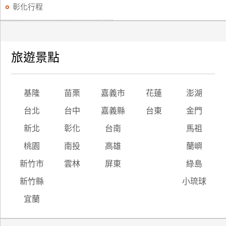
彰化行程
旅遊景點
基隆
苗栗
嘉義市
花蓮
澎湖
台北
台中
嘉義縣
台東
金門
新北
彰化
台南
馬祖
桃園
南投
高雄
蘭嶼
新竹市
雲林
屏東
綠島
新竹縣
小琉球
宜蘭