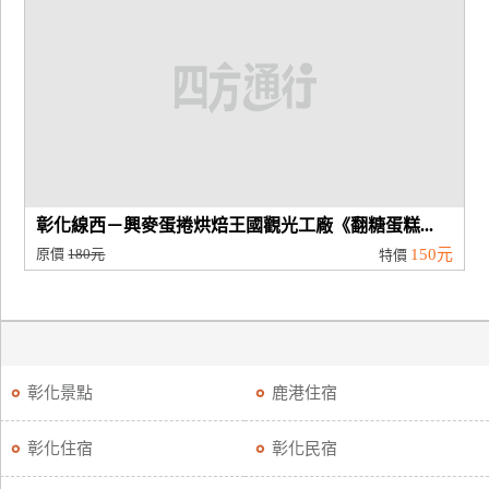
廠
商
合
作
旅
伴
彰化線西－興麥蛋捲烘焙王國觀光工廠《翻糖蛋糕...
計
原價
180元
150元
特價
劃
商
品
彰化景點
鹿港住宿
宣
傳
彰化住宿
彰化民宿