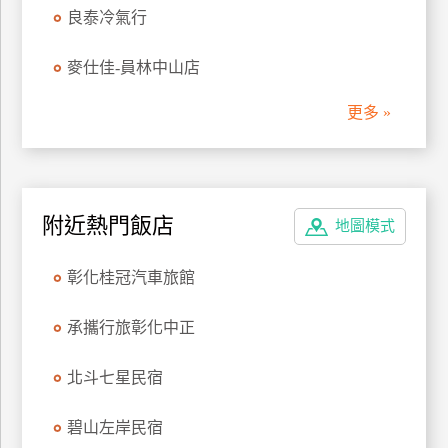
良泰冷氣行
管
理
麥仕佳-員林中山店
更多 »
會
員
帳
戶
附近熱門飯店
地圖模式
客
彰化桂冠汽車旅館
服
聯
承攜行旅彰化中正
絡
單
北斗七星民宿
Line
碧山左岸民宿
線