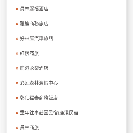
上
員林麗禧酒店
客
服
雅迪商務旅店
好來屋汽車旅館
紅
利
紅樓商旅
查
詢
鹿港永樂酒店
訂
彩虹森林渡假中心
房
Q&A
彰化福泰商務飯店
童年往事莊園民宿(鹿港民宿...
國
旅
員林商旅
卡