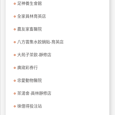
足神養生會館
特
色
全家員林育英店
民
宿
農友家畜醫院
八方雲集水餃鍋貼-育英店
全
球
租
大苑子茶飲-靜修店
車
廣宬彩券行
網
忠愛動物醫院
紅
帶
茶湯會-員林靜修店
你
玩
徠億得投注站