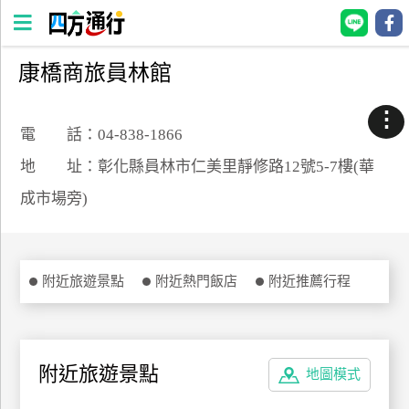
康橋商旅員林館
四
方
⋮
通
電 話：04-838-1866
行
地 址：彰化縣員林市仁美里靜修路12號5-7樓(華
訂
成市場旁)
房
台
附近旅遊景點
附近熱門飯店
附近推薦行程
灣
訂
房
附近旅遊景點
地圖模式
直接跟飯店訂房
HOT