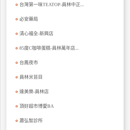
台灣第一味TEATOP-員林中正...
玩
樂
必安藥局
地
圖
清心福全-新興店
顧
客
85度C咖啡蛋糕-員林萬年店...
服
務
台鳳夜市
顧
員林米苔目
客
滿
達美樂-員林店
意
度
頂好超市博愛BA
蕭弘智診所
訂
單