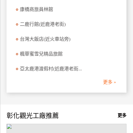
訂
康橋商旅員林館
房
二鹿行館(近鹿港老街)
請
台灣大飯店(近火車站旁)
款
收
楓華蜜雪兒精品旅館
據
合
亞太鹿港渡假村(近鹿港老街...
作
提
更多 »
案
飯
店
彰化觀光工廠推薦
更多
合
作