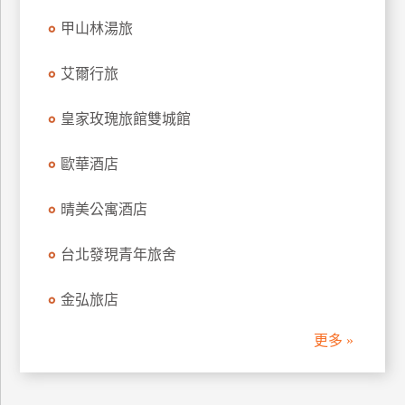
訂
甲山林湯旅
房
艾爾行旅
請
皇家玫瑰旅館雙城館
款
收
歐華酒店
據
合
晴美公寓酒店
作
提
案
台北發現青年旅舍
金弘旅店
飯
店
更多 »
合
作