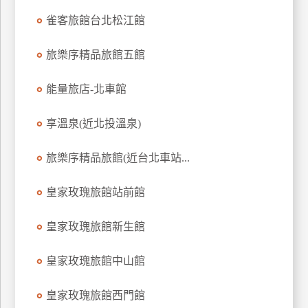
上
雀客旅館台北松江館
客
服
旅樂序精品旅館五館
能量旅店-北車館
紅
利
享溫泉(近北投溫泉)
查
詢
旅樂序精品旅館(近台北車站...
訂
皇家玫瑰旅館站前館
房
Q&A
皇家玫瑰旅館新生館
皇家玫瑰旅館中山館
國
旅
皇家玫瑰旅館西門館
卡