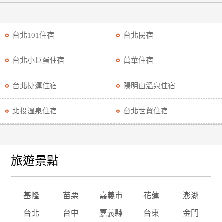
廠
商
台北101住宿
台北民宿
合
作
台北小巨蛋住宿
萬華住宿
台北捷運住宿
陽明山溫泉住宿
旅
伴
北投溫泉住宿
台北世貿住宿
計
劃
旅遊景點
商
品
宣
傳
基隆
苗栗
嘉義市
花蓮
澎湖
台北
台中
嘉義縣
台東
金門