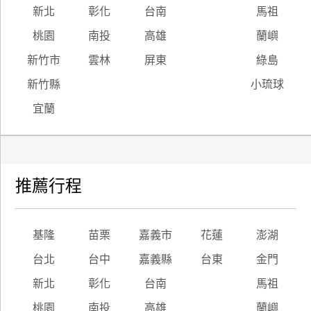
新北
彰化
台南
馬祖
桃園
南投
高雄
蘭嶼
新竹市
雲林
屏東
綠島
新竹縣
小琉球
宜蘭
推薦行程
基隆
苗栗
嘉義市
花蓮
澎湖
台北
台中
嘉義縣
台東
金門
新北
彰化
台南
馬祖
桃園
南投
高雄
蘭嶼