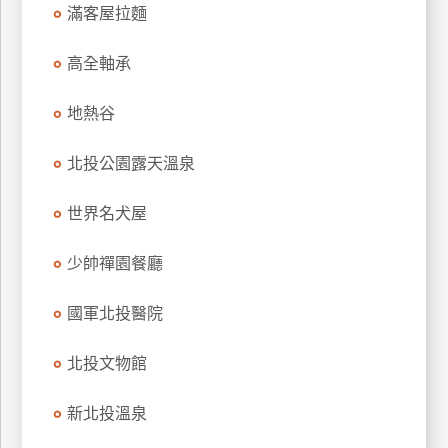
滿客屋拉麵
特
色
高全軸承
民
宿
地熱谷
北投公園露天溫泉
全
球
租
世界名犬屋
車
少帥禪園餐廳
網
國軍北投醫院
紅
帶
北投文物館
你
玩
新北投溫泉