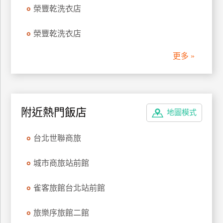
榮豐乾洗衣店
管
理
榮豐乾洗衣店
更多 »
會
員
帳
戶
附近熱門飯店
地圖模式
客
台北世聯商旅
服
聯
城市商旅站前館
絡
單
雀客旅館台北站前館
Line
旅樂序旅館二館
線