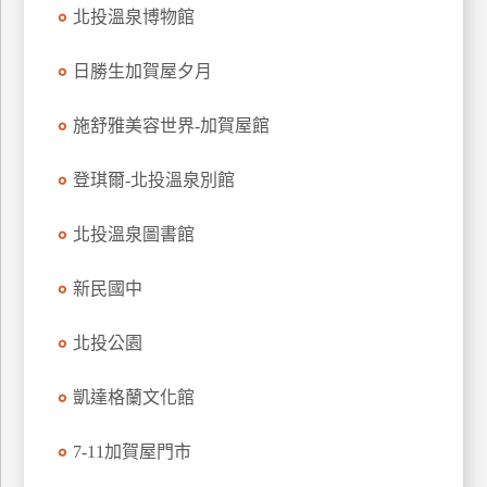
北投溫泉博物館
玩
樂
日勝生加賀屋夕月
地
圖
施舒雅美容世界-加賀屋館
顧
客
登琪爾-北投溫泉別館
服
務
北投溫泉圖書館
顧
新民國中
客
滿
北投公園
意
度
凱達格蘭文化館
7-11加賀屋門市
訂
單