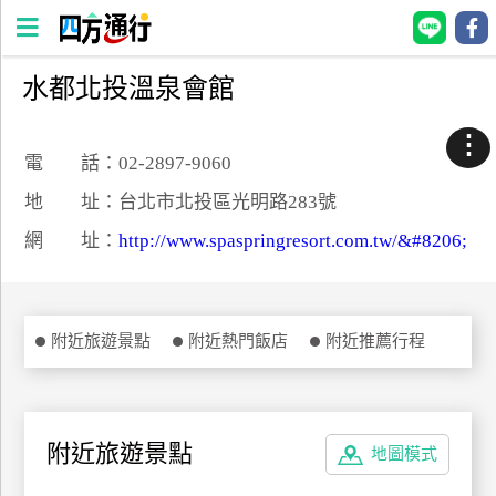
水都北投溫泉會館
四
方
⋮
通
電 話：02-2897-9060
行
地 址：台北市北投區光明路283號
訂
網 址：
http://www.spaspringresort.com.tw/&#8206;
房
台
附近旅遊景點
附近熱門飯店
附近推薦行程
灣
訂
房
附近旅遊景點
地圖模式
直接跟飯店訂房
HOT