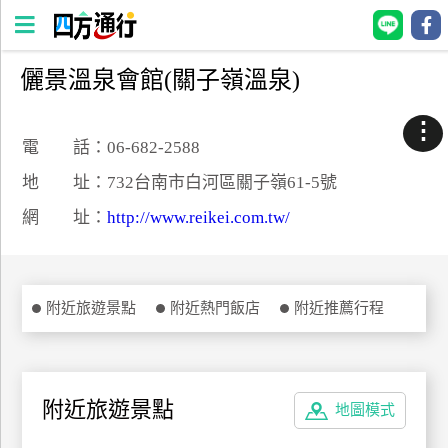
儷景溫泉會館(關子嶺溫泉)
四
方
⋮
通
電 話：06-682-2588
行
地 址：732台南市白河區關子嶺61-5號
訂
網 址：
http://www.reikei.com.tw/
房
台
附近旅遊景點
附近熱門飯店
附近推薦行程
灣
訂
房
附近旅遊景點
地圖模式
直接跟飯店訂房
HOT