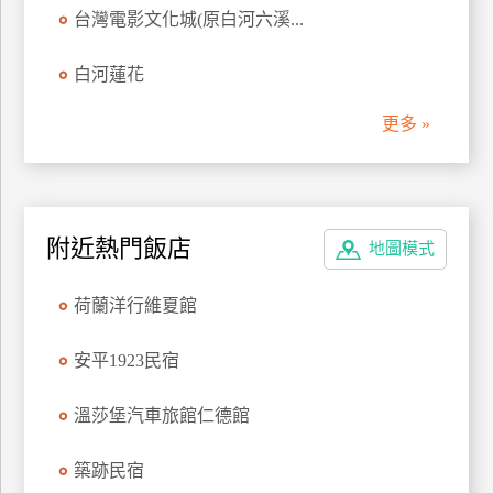
台灣電影文化城(原白河六溪...
管
理
白河蓮花
更多 »
會
員
帳
戶
附近熱門飯店
地圖模式
客
荷蘭洋行維夏館
服
聯
安平1923民宿
絡
單
溫莎堡汽車旅館仁德館
Line
築跡民宿
線