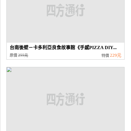
台南後壁－卡多利亞良食故事館《手感PIZZA DIY...
原價
255元
229元
特價