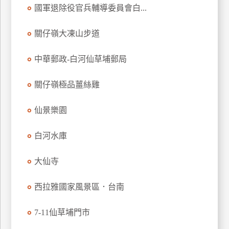
國軍退除役官兵輔導委員會白...
玩
樂
關仔嶺大凍山步道
地
圖
中華郵政-白河仙草埔郵局
顧
客
關仔嶺極品薑絲雞
服
務
仙景樂園
顧
白河水庫
客
滿
大仙寺
意
度
西拉雅國家風景區．台南
7-11仙草埔門市
訂
單