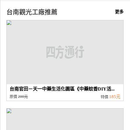
台南觀光工廠推薦
廠
更多
商
合
作
旅
伴
計
劃
台南官田－天一中藥生活化園區《中藥蚊香DIY活...
商
原價
200元
185元
特價
品
宣
傳