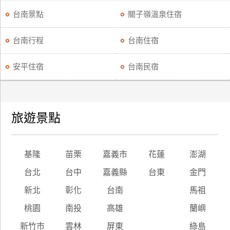
台南景點
關子嶺溫泉住宿
台南行程
台南住宿
安平住宿
台南民宿
旅遊景點
基隆
苗栗
嘉義市
花蓮
澎湖
台北
台中
嘉義縣
台東
金門
新北
彰化
台南
馬祖
桃園
南投
高雄
蘭嶼
新竹市
雲林
屏東
綠島