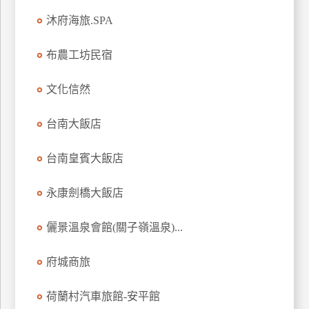
上
沐府海旅.SPA
客
服
布農工坊民宿
文化信然
紅
利
台南大飯店
查
詢
台南皇賓大飯店
訂
永康劍橋大飯店
房
Q&A
儷景溫泉會館(關子嶺溫泉)...
府城商旅
國
旅
荷蘭村汽車旅館-安平館
卡