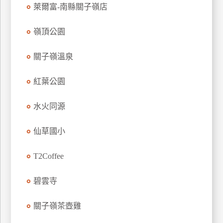
萊爾富-南縣關子嶺店
特
色
嶺頂公園
民
宿
關子嶺溫泉
紅葉公園
全
球
租
水火同源
車
仙草國小
網
T2Coffee
紅
帶
碧雲寺
你
玩
關子嶺茶壺雞