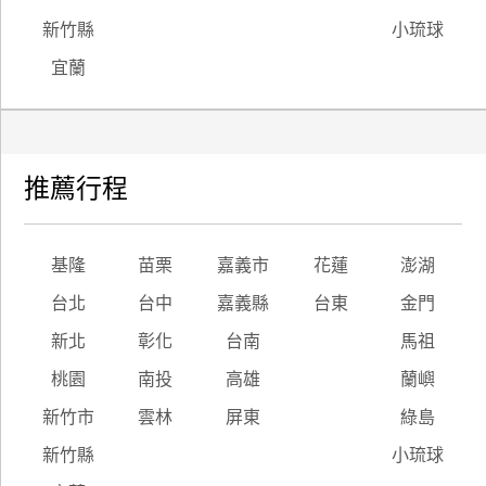
新竹縣
小琉球
宜蘭
推薦行程
基隆
苗栗
嘉義市
花蓮
澎湖
台北
台中
嘉義縣
台東
金門
新北
彰化
台南
馬祖
桃園
南投
高雄
蘭嶼
新竹市
雲林
屏東
綠島
新竹縣
小琉球