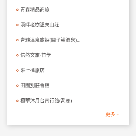
訂
青森精品商旅
房
溪畔老樹溫泉山莊
請
青雅溫泉旅館(關子嶺溫泉)...
款
收
信然文旅-首學
據
合
來七桃旅店
作
提
案
田園別莊會館
楓華沐月台南行館(喬麗)
飯
店
更多 »
合
作