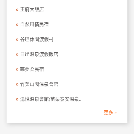
訂
王府大飯店
房
自然風情民宿
請
谷巴休閒渡假村
款
收
日出溫泉渡假飯店
據
合
慈夢柔民宿
作
提
案
竹美山閣溫泉會館
湯悅溫泉會館(苗栗泰安溫泉...
飯
店
更多 »
合
作