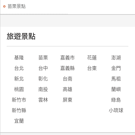
苗栗景點
旅遊景點
基隆
苗栗
嘉義市
花蓮
澎湖
台北
台中
嘉義縣
台東
金門
新北
彰化
台南
馬祖
桃園
南投
高雄
蘭嶼
新竹市
雲林
屏東
綠島
新竹縣
小琉球
宜蘭