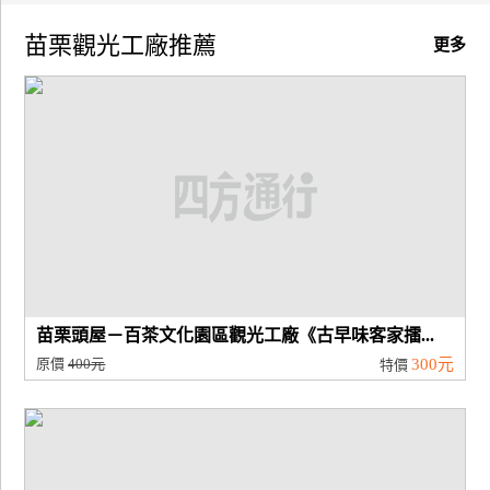
苗栗觀光工廠推薦
廠
更多
商
合
作
旅
伴
計
劃
苗栗頭屋－百茶文化園區觀光工廠《古早味客家擂...
商
原價
400元
300元
特價
品
宣
傳