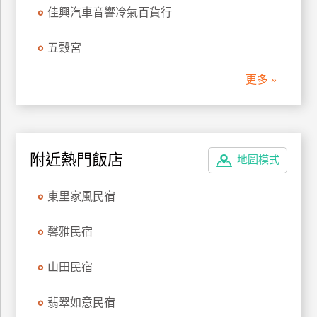
佳興汽車音響冷氣百貨行
管
理
五穀宮
更多 »
會
員
帳
戶
附近熱門飯店
地圖模式
客
東里家風民宿
服
聯
馨雅民宿
絡
單
山田民宿
Line
翡翠如意民宿
線