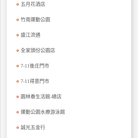
五月花酒店
特
色
竹南運動公園
民
宿
盛江流通
全家頭份公園店
全
球
租
7-11後庄門市
車
7-11得意門市
網
園林春生活館-總店
紅
帶
運動公園水療游泳館
你
玩
誠光五金行