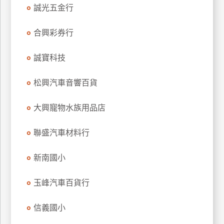
誠光五金行
玩
樂
合興彩券行
地
圖
誠寶科技
顧
客
松興汽車音響百貨
服
務
大興寵物水族用品店
顧
聯盛汽車材料行
客
滿
新南國小
意
度
玉峰汽車百貨行
信義國小
訂
單