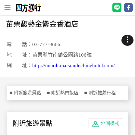
苗栗馥藝金鬱金香酒店
四
方
⋮
通
電 話：03-777-9666
行
地 址：苗栗縣竹南鎮公園路106號
訂
網 址：
http://miaoli.maisondechinehotel.com/
房
台
附近旅遊景點
附近熱門飯店
附近推薦行程
灣
訂
房
附近旅遊景點
地圖模式
直接跟飯店訂房
HOT