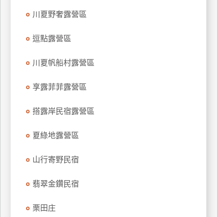
上
川夏野奢露營區
客
服
逗點露營區
川夏帆船村露營區
紅
利
享露菲菲露營區
查
詢
搭露岸民宿露營區
訂
夏綠地露營區
房
Q&A
山行寄野民宿
翡翠金鑽民宿
國
旅
栗田庄
卡