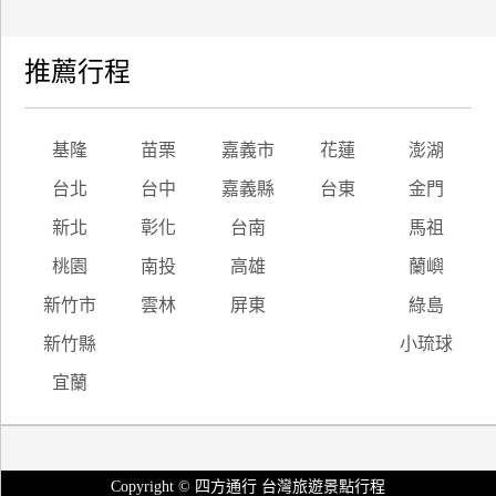
推薦行程
基隆
苗栗
嘉義市
花蓮
澎湖
台北
台中
嘉義縣
台東
金門
新北
彰化
台南
馬祖
桃園
南投
高雄
蘭嶼
新竹市
雲林
屏東
綠島
新竹縣
小琉球
宜蘭
Copyright © 四方通行 台灣旅遊景點行程