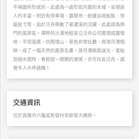
平場面所形成的，此處為一處形如月眉的水域，呈現迷
特
色
人的丰姿。附近有停車場、露營地、航運站收船點、快
民
艇巡弋等，由於泛舟帶動了荖濃溪的活躍，此處成為熱
宿
門的風景區。潭畔的沙漢地經安立泛舟公司整理成露營
地，平坦寬廣，四周環山，景色非常壯麗，與灣月潭相
映，成了一幅天然的風景名畫。灣月潭粼粼波光，當船
全
球
划過水面時，會掀起一圈圈的漣漪，亦可在此泛舟，感
租
覺令人大呼過癮！
車
網
交通資訊
紅
帶
位於高雄市六龜區新發村皂新發大橋旁。
你
玩