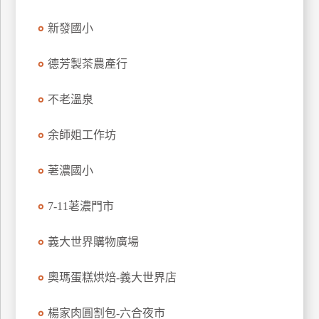
管
新發國小
理
德芳製茶農產行
會
員
不老溫泉
帳
戶
余師姐工作坊
荖濃國小
客
服
7-11荖濃門市
聯
絡
義大世界購物廣場
單
奧瑪蛋糕烘焙-義大世界店
Line
楊家肉圓割包-六合夜市
線