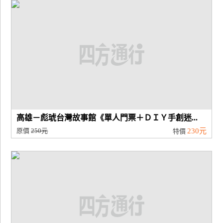
高雄－彪琥台灣故事館《單人門票＋ＤＩＹ手創迷...
原價
250元
230元
特價