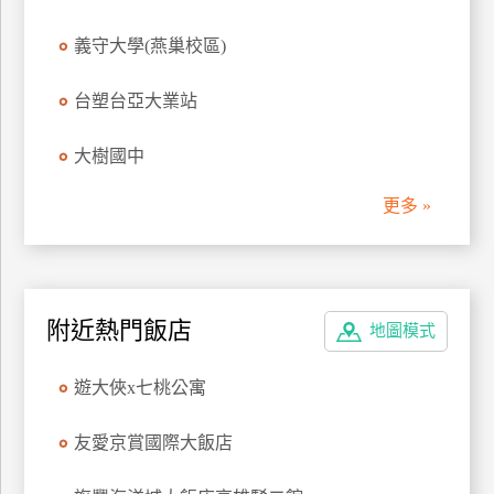
上
義守大學(燕巢校區)
客
服
台塑台亞大業站
紅
大樹國中
利
查
更多 »
詢
訂
附近熱門飯店
地圖模式
房
Q&A
遊大俠x七桃公寓
國
友愛京賞國際大飯店
旅
卡