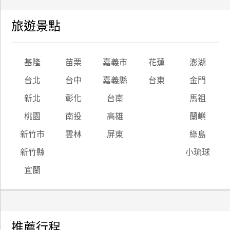
旅遊景點
基隆
苗栗
嘉義市
花蓮
澎湖
台北
台中
嘉義縣
台東
金門
新北
彰化
台南
馬祖
桃園
南投
高雄
蘭嶼
新竹市
雲林
屏東
綠島
新竹縣
小琉球
宜蘭
推薦行程