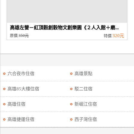
高雄左營－紅頂穀創穀物文創樂園《２人入館＋磨...
原價
350元
320元
特價
六合夜市住宿
高雄景點
高雄85大樓住宿
駁二住宿
高雄住宿
新崛江住宿
高雄捷運住宿
西子灣住宿