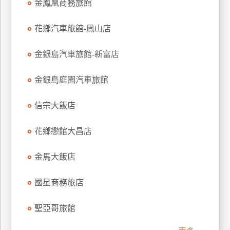
金鳳凰商務旅館
廠
花鄉汽車旅館-鳳山店
商
合
金銀島汽車旅館-新富店
作
金銀島庭園汽車旅館
旅
伴
信宗大飯店
計
劃
花鄉戀館大昌店
金馬大飯店
商
品
國星商務旅店
宣
傳
聖亞哥旅館