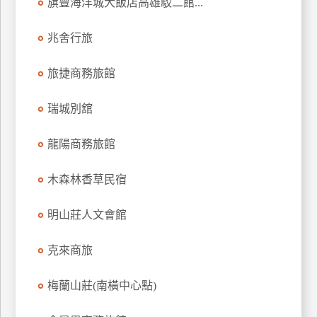
旗豐海洋城大飯店高雄駁二館...
訂
房
兆舍行旅
旅捷商務旅館
請
款
瑞城別舘
收
據
龍陽商務旅館
合
作
木森林香草民宿
提
案
明山莊人文會館
飯
克來商旅
店
合
梅蘭山莊(南橫中心點)
作