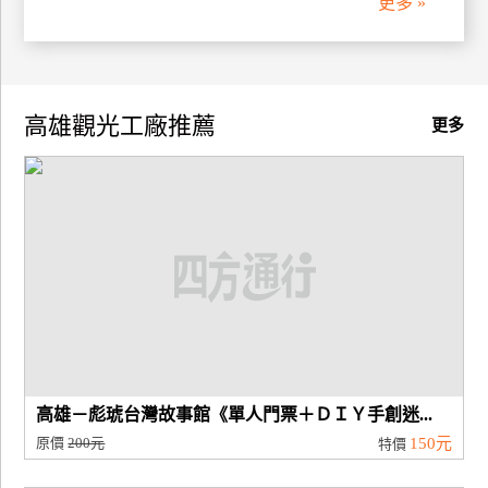
更多 »
高雄觀光工廠推薦
更多
高雄－彪琥台灣故事館《單人門票＋ＤＩＹ手創迷...
原價
200元
150元
特價