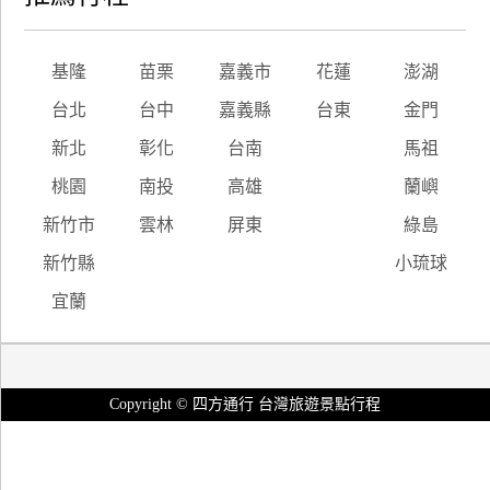
基隆
苗栗
嘉義市
花蓮
澎湖
台北
台中
嘉義縣
台東
金門
新北
彰化
台南
馬祖
桃園
南投
高雄
蘭嶼
新竹市
雲林
屏東
綠島
新竹縣
小琉球
宜蘭
Copyright © 四方通行 台灣旅遊景點行程