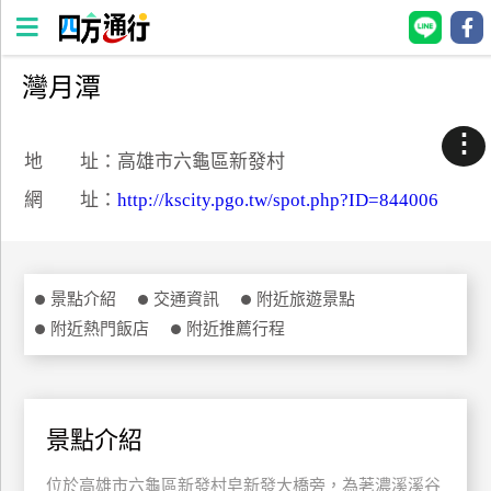
灣月潭
四
方
⋮
通
地 址：高雄市六龜區新發村
行
網 址：
http://kscity.pgo.tw/spot.php?ID=844006
訂
房
景點介紹
交通資訊
附近旅遊景點
台
附近熱門飯店
附近推薦行程
灣
訂
房
景點介紹
直接跟飯店訂房
HOT
位於高雄市六龜區新發村皂新發大橋旁，為荖濃溪溪谷