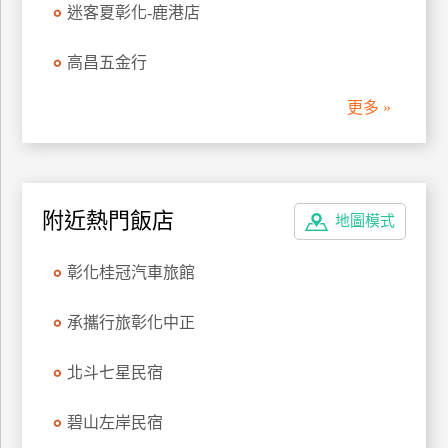
迷客夏彰化-鹿港店
管
理
高昌五金行
更多 »
會
員
帳
戶
附近熱門飯店
地圖模式
客
彰化桂冠汽車旅館
服
聯
承攜行旅彰化中正
絡
單
北斗七星民宿
Line
碧山左岸民宿
線