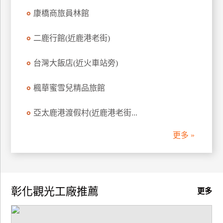
訂
康橋商旅員林館
房
二鹿行館(近鹿港老街)
請
台灣大飯店(近火車站旁)
款
收
楓華蜜雪兒精品旅館
據
亞太鹿港渡假村(近鹿港老街...
合
作
提
更多 »
案
飯
店
彰化觀光工廠推薦
更多
合
作