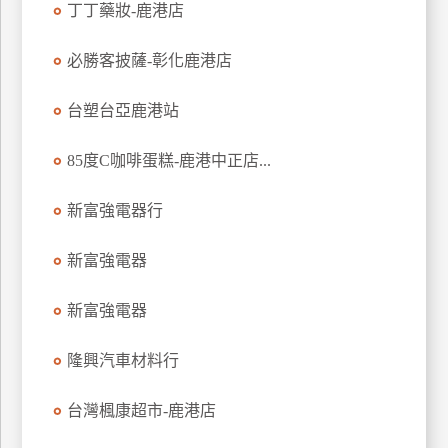
丁丁藥妝-鹿港店
玩
樂
必勝客披薩-彰化鹿港店
地
圖
台塑台亞鹿港站
顧
客
85度C咖啡蛋糕-鹿港中正店...
服
務
新富強電器行
顧
新富強電器
客
滿
新富強電器
意
度
隆興汽車材料行
台灣楓康超市-鹿港店
訂
單