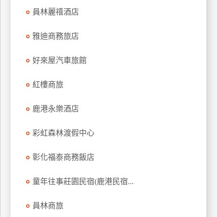
上
員林麗禧酒店
客
服
雅迪商務旅店
好來屋汽車旅館
紅
利
紅樓商旅
查
詢
鹿港永樂酒店
彩虹森林渡假中心
訂
房
彰化福泰商務飯店
Q&A
童年往事莊園民宿(鹿港民宿...
國
旅
員林商旅
卡