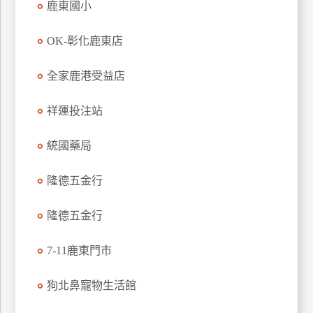
鹿東國小
特
色
OK-彰化鹿東店
民
宿
全家鹿港受益店
祥運投注站
全
球
統國藥局
租
車
隆德五金行
網
隆德五金行
紅
帶
7-11鹿東門市
你
玩
狗北鼻寵物生活館