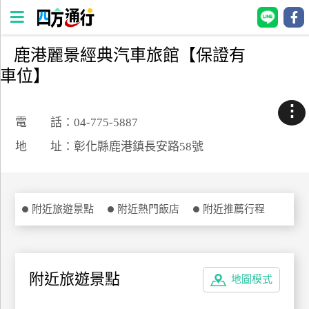
鹿港麗景經典汽車旅館【保證有
四
車位】
方
通
⋮
行
電 話：04-775-5887
訂
地 址：彰化縣鹿港鎮長安路58號
房
台
附近旅遊景點
附近熱門飯店
附近推薦行程
灣
訂
房
附近旅遊景點
地圖模式
直接跟飯店訂房
HOT