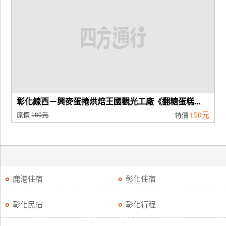
廠
商
合
作
旅
彰化線西－興麥蛋捲烘焙王國觀光工廠《翻糖蛋糕...
伴
原價
180元
150元
計
特價
劃
商
品
鹿港住宿
彰化住宿
宣
傳
彰化民宿
彰化行程