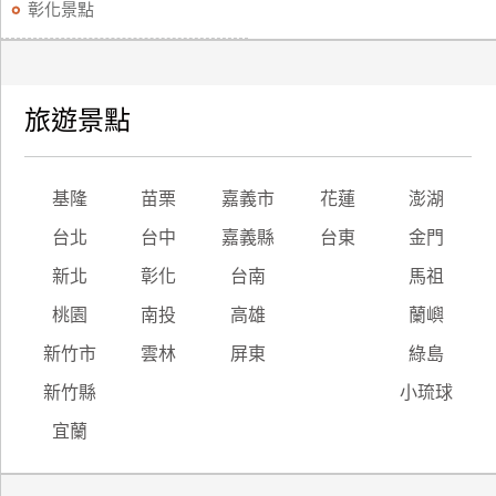
彰化景點
旅遊景點
基隆
苗栗
嘉義市
花蓮
澎湖
台北
台中
嘉義縣
台東
金門
新北
彰化
台南
馬祖
桃園
南投
高雄
蘭嶼
新竹市
雲林
屏東
綠島
新竹縣
小琉球
宜蘭