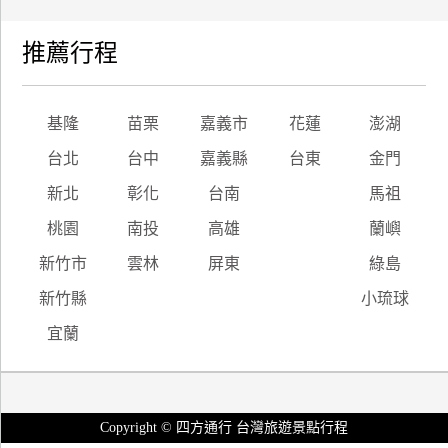
推薦行程
基隆
苗栗
嘉義市
花蓮
澎湖
台北
台中
嘉義縣
台東
金門
新北
彰化
台南
馬祖
桃園
南投
高雄
蘭嶼
新竹市
雲林
屏東
綠島
新竹縣
小琉球
宜蘭
Copyright © 四方通行 台灣旅遊景點行程