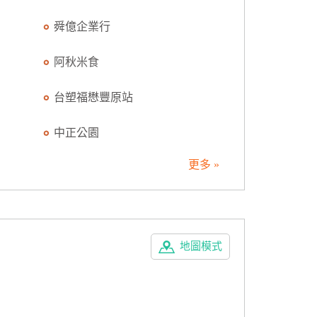
舜億企業行
阿秋米食
台塑福懋豐原站
中正公園
更多 »
地圖模式