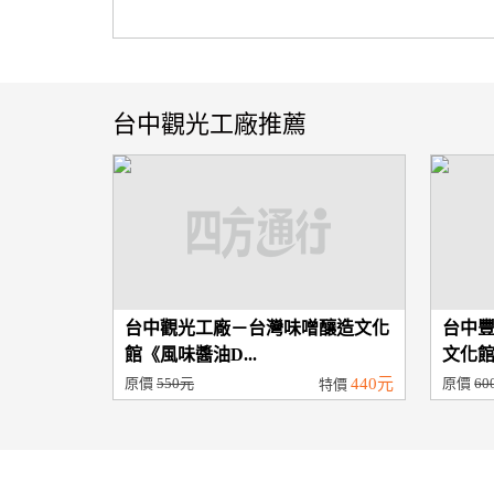
台中觀光工廠推薦
台中觀光工廠－台灣味噌釀造文化
台中
館《風味醬油D...
文化館
原價
550元
440元
原價
60
特價