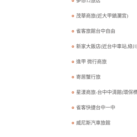
夢想12旅店
茂華商旅(近大甲鎮瀾宮)
雀客旅館台中自由
新家大飯店(近台中車站,綠川.
逢甲 微行商旅
寄居蟹行旅
星漾商旅-台中中清館(環保標.
雀客快捷台中一中
威尼斯汽車旅館