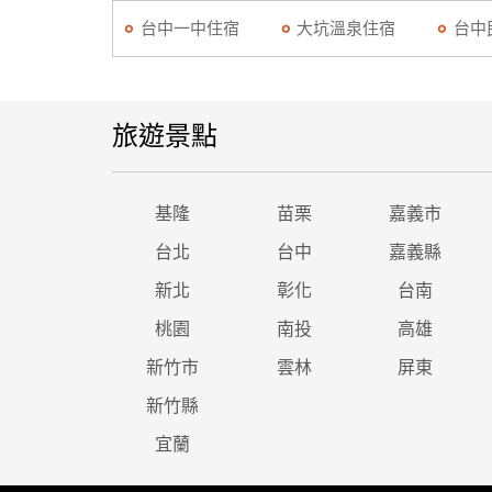
台中一中住宿
大坑溫泉住宿
台中
旅遊景點
基隆
苗栗
嘉義市
台北
台中
嘉義縣
新北
彰化
台南
桃園
南投
高雄
新竹市
雲林
屏東
新竹縣
宜蘭