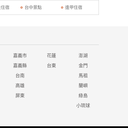
泉住宿
台中景點
逢甲住宿
嘉義市
花蓮
澎湖
嘉義縣
台東
金門
台南
馬祖
高雄
蘭嶼
屏東
綠島
小琉球