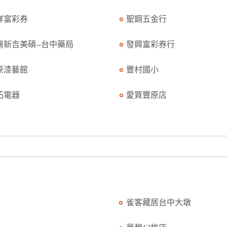
祥富彩券
聖鋼五金行
灣新吉美碩--台中藥局
發興富彩券行
原漆藝館
豐村國小
拓電器
愛買豐原店
雀客藏居台中大墩