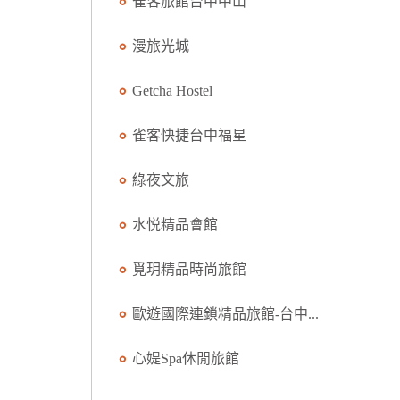
雀客旅館台中中山
漫旅光城
Getcha Hostel
雀客快捷台中福星
綠夜文旅
水悦精品會館
覓玥精品時尚旅館
歐遊國際連鎖精品旅館-台中...
心媞Spa休閒旅館