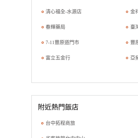
清心福全-水源店
金
春輝藥局
臺
7-11豐原道門市
豐
富立五金行
亞
附近熱門飯店
台中拓程商旅