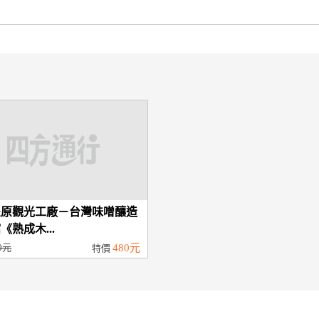
豐原觀光工廠－台灣味噌釀造
《熟成木...
0元
480元
特價