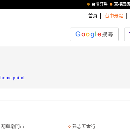
台灣訂房
直接跟
首頁
台中景點
n/home.phtml
11葫蘆墩門市
建志五金行