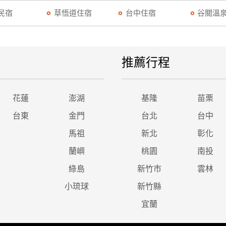
民宿
草悟道住宿
台中住宿
谷關溫
推薦行程
花蓮
澎湖
基隆
苗栗
台東
金門
台北
台中
馬祖
新北
彰化
蘭嶼
桃園
南投
綠島
新竹市
雲林
小琉球
新竹縣
宜蘭