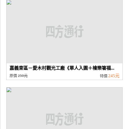
廠
商
合
作
旅
伴
計
嘉義東區－愛木村觀光工廠《單人入園＋檜樂箸福...
劃
原價
250元
245元
特價
商
品
宣
傳