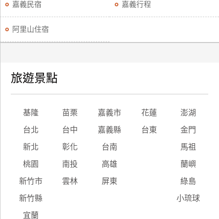
嘉義民宿
嘉義行程
阿里山住宿
旅遊景點
基隆
苗栗
嘉義市
花蓮
澎湖
台北
台中
嘉義縣
台東
金門
新北
彰化
台南
馬祖
桃園
南投
高雄
蘭嶼
新竹市
雲林
屏東
綠島
新竹縣
小琉球
宜蘭