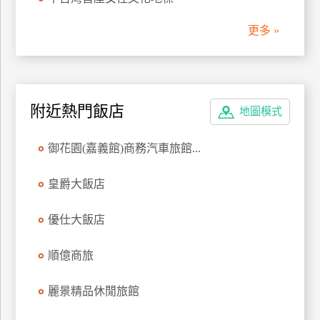
管
更多 »
理
會
員
附近熱門飯店
地圖模式
帳
戶
御花園(嘉義館)商務汽車旅館...
客
皇爵大飯店
服
聯
優仕大飯店
絡
單
順億商旅
麗景精品休閒旅館
Line
線