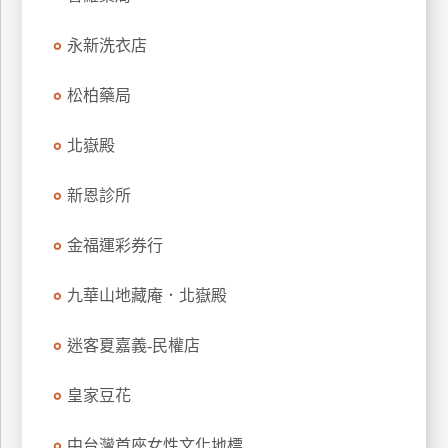
玩
永新洗衣店
樂
地
圖
松柏藥局
顧
北嶽殿
客
服
務
新恩診所
金福運彩券行
顧
客
九華山地藏庵．北嶽殿
滿
意
迷客夏嘉義-民權店
度
皇家豆花
訂
中台灣首座女性文化地標
單