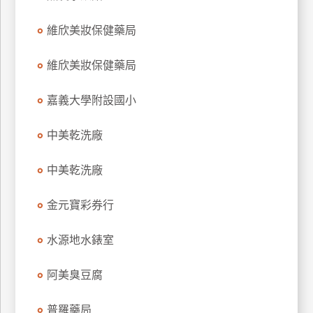
特
維欣美妝保健藥局
色
民
維欣美妝保健藥局
宿
嘉義大學附設國小
全
球
中美乾洗廠
租
車
中美乾洗廠
金元寶彩券行
網
紅
水源地水錶室
帶
你
阿美臭豆腐
玩
普羅藥局