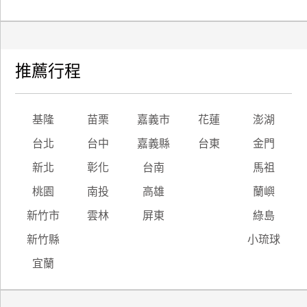
推薦行程
基隆
苗栗
嘉義市
花蓮
澎湖
台北
台中
嘉義縣
台東
金門
新北
彰化
台南
馬祖
桃園
南投
高雄
蘭嶼
新竹市
雲林
屏東
綠島
新竹縣
小琉球
宜蘭