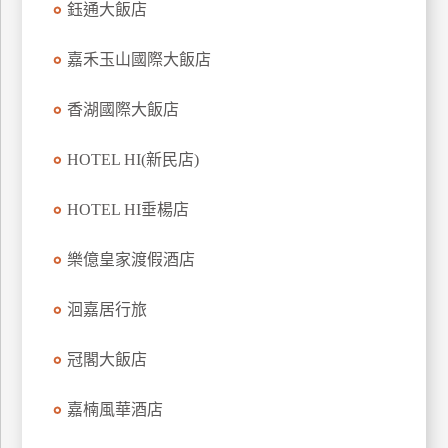
鈺通大飯店
上
客
嘉禾玉山國際大飯店
服
香湖國際大飯店
紅
HOTEL HI(新民店)
利
查
HOTEL HI垂楊店
詢
樂億皇家渡假酒店
訂
房
洄嘉居行旅
Q&A
冠閣大飯店
國
嘉楠風華酒店
旅
卡