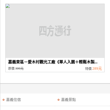
嘉義東區－愛木村觀光工廠《單人入園＋輕鬆木製...
原價
300元
289元
特價
嘉義住宿
嘉義景點