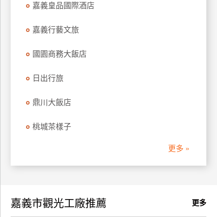
嘉義皇品國際酒店
訂
房
嘉義行藝文旅
國園商務大飯店
請
款
收
日出行旅
據
鼎川大飯店
合
作
桃城茶樣子
提
案
更多 »
飯
店
合
嘉義市觀光工廠推薦
作
更多