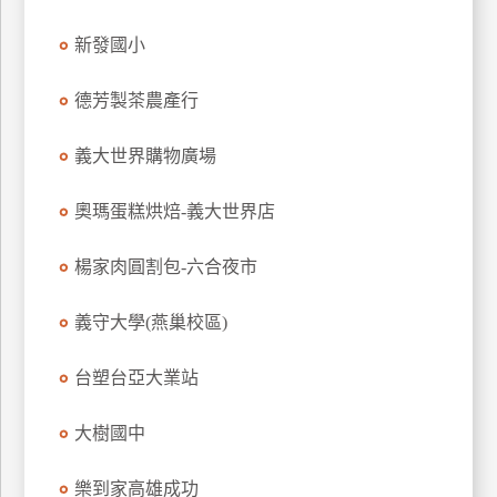
廠
新發國小
商
合
德芳製茶農產行
作
義大世界購物廣場
旅
奧瑪蛋糕烘焙-義大世界店
伴
計
楊家肉圓割包-六合夜市
劃
義守大學(燕巢校區)
商
台塑台亞大業站
品
宣
大樹國中
傳
樂到家高雄成功