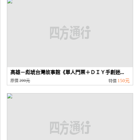
高雄－彪琥台灣故事館《單人門票＋ＤＩＹ手創迷...
原價
200元
150元
特價