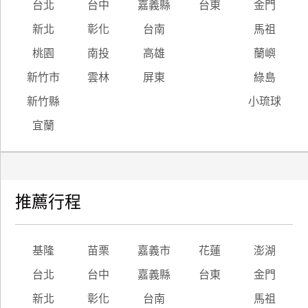
台北
台中
嘉義縣
台東
金門
新北
彰化
台南
馬祖
桃園
南投
高雄
蘭嶼
新竹市
雲林
屏東
綠島
新竹縣
小琉球
宜蘭
推薦行程
基隆
苗栗
嘉義市
花蓮
澎湖
台北
台中
嘉義縣
台東
金門
新北
彰化
台南
馬祖