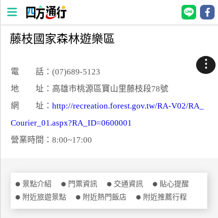
藤枝國家森林遊樂區
四
方
⋮
通
電 話：(07)689-5123
行
地 址：高雄市桃源區寶山里藤枝段78號
訂
網 址：
http://recreation.forest.gov.tw/RA-V02/RA_
房
Courier_01.aspx?RA_ID=0600001
營業時間：8:00~17:00
台
灣
訂
房
景點介紹
門票資訊
交通資訊
貼心提醒
附近旅遊景點
附近熱門飯店
附近推薦行程
直接跟飯店訂房
HOT