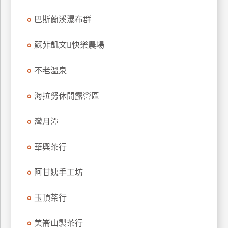
訂
巴斯蘭溪瀑布群
房
蘇菲凱文快樂農場
請
款
不老溫泉
收
據
海拉努休閒露營區
合
灣月潭
作
提
案
華興茶行
阿甘姨手工坊
飯
店
玉頂茶行
合
作
美崙山製茶行