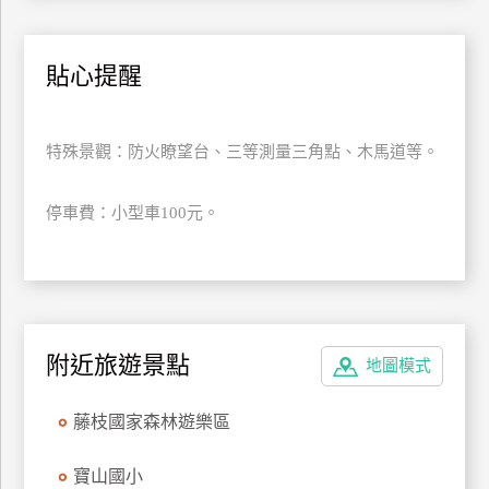
上
客
貼心提醒
服
紅
特殊景觀：防火瞭望台、三等測量三角點、木馬道等。
利
查
停車費：小型車100元。
詢
訂
房
Q&A
附近旅遊景點
地圖模式
藤枝國家森林遊樂區
國
旅
寶山國小
卡