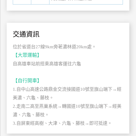
管
理
交通資訊
會
員
位於省道台27線9km旁荖濃林道20km處。
帳
【大眾運輸】
戶
自高雄車站前搭乘高雄客運往六龜
客
【自行開車】
服
1.自中山高速公路鼎金交流接國道10號至旗山端下→經
聯
美濃、六龜、藤枝。
絡
2.走南二高至燕巢系統→轉國道10號至旗山端下→經美
單
濃、六龜、藤枝。
3.自屏東經高樹、大津、六龜、藤枝→即可抵達。
Line
線