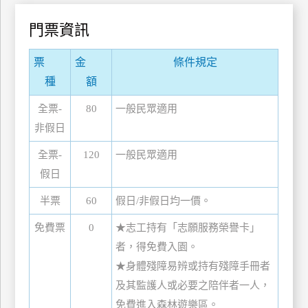
玩
門票資訊
樂
地
票
金
條件規定
圖
種
額
顧
客
全票-
80
一般民眾適用
服
非假日
務
全票-
120
一般民眾適用
假日
顧
客
半票
60
假日/非假日均一價。
滿
意
免費票
0
★志工持有「志願服務榮譽卡」
度
者，得免費入園。
★身體殘障易辨或持有殘障手冊者
及其監護人或必要之陪伴者一人，
訂
免費進入森林遊樂區。
單