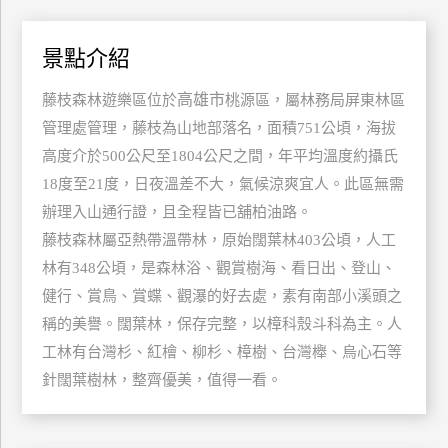
特
色
景點介紹
民
宿
高雄市
藤枝森林遊樂區位於
桃源區，屬林務局屏東林區
管理處管理，藤枝為山地部落名，面積751公頃，海拔
高度介於500公尺至1804公尺之間，年平均溫度約攝氏
全
18度至21度，日夜溫差不大，氣候涼爽宜人。此區無需
球
辦理入山通行證，且全程皆已舖柏油路。
租
車
藤枝森林屬亞熱帶溫帶林，原始闊葉林403公頃，人工
林有348公頃，是森林浴、觀賞樹海、看日出、登山、
健行、賞鳥、賞蝶、觀瀑的好去處，素有南部小溪頭之
網
稱的美譽。闊葉林，保存完整，以樟科殼斗科為主。人
紅
工林有台灣杉、紅檜、柳杉、樟樹、台灣櫸、烏心石等
帶
你
針闊葉樹林，整齊優美，值得一看。
玩