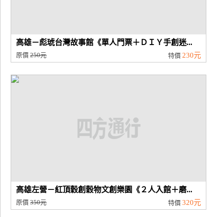
高雄－彪琥台灣故事館《單人門票＋ＤＩＹ手創迷...
原價
250元
230元
特價
高雄左營－紅頂穀創穀物文創樂園《２人入館＋磨...
原價
350元
320元
特價