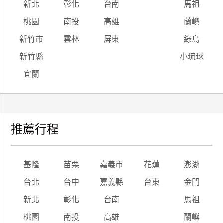
新北
彰化
台南
馬祖
桃園
南投
高雄
蘭嶼
新竹市
雲林
屏東
綠島
新竹縣
小琉球
宜蘭
推薦行程
基隆
苗栗
嘉義市
花蓮
澎湖
台北
台中
嘉義縣
台東
金門
新北
彰化
台南
馬祖
桃園
南投
高雄
蘭嶼