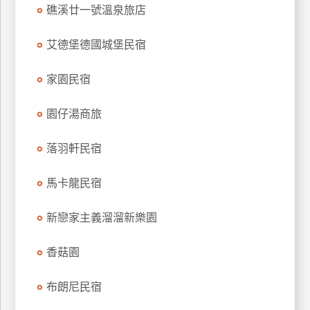
礁溪廿一號溫泉旅店
上
客
艾德堡德國城堡民宿
服
家園民宿
紅
利
園仔湯商旅
查
詢
落羽軒民宿
馬卡龍民宿
訂
房
新戀家主義溜溜新樂園
Q&A
香菇園
國
布朗尼民宿
旅
卡