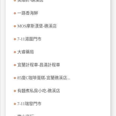
奕順軒-礁溪店
玩
樂
一路香海鮮
地
圖
MOS摩斯漢堡-礁溪店
顧
7-11湯圍門市
客
服
務
大睿藥局
宜蘭計程車-昌滿計程車
顧
客
85度C咖啡蛋糕-宜蘭礁溪店...
滿
意
有麵煮私房小吃-礁溪店
度
7-11瑞發門市
訂
單