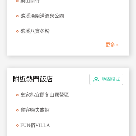
樂山商行
管
理
礁溪湯圍溝溫泉公園
礁溪八寶冬粉
會
員
更多 »
帳
戶
客
附近熱門飯店
地圖模式
服
聯
皇家熊宜蘭冬山露營區
絡
單
雀客嗨夫旅館
FUN宿VILLA
Line
線