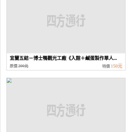
宜蘭五結－博士鴨觀光工廠《入館＋鹹蛋製作單人...
原價
200元
150元
特價