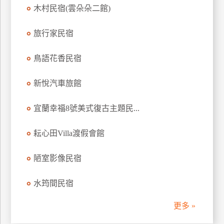
木村民宿(雲朵朵二館)
訂
房
旅行家民宿
請
鳥語花香民宿
款
收
新悅汽車旅館
據
宜蘭幸福8號美式復古主題民...
合
作
提
耘心田Villa渡假會館
案
陋室影像民宿
飯
水筠間民宿
店
合
更多 »
作