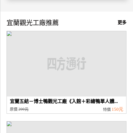
廠
商
宜蘭觀光工廠推薦
更多
合
作
旅
伴
計
劃
商
宜蘭五結－博士鴨觀光工廠《入館＋彩繪鴨單人體...
品
原價
200元
150元
特價
宣
傳