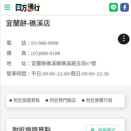
宜蘭餅-礁溪店
四
方
⋮
通
電 話：03-988-0988
行
傳 真：(03)988-0188
訂
地 址：宜蘭縣礁溪鄉礁溪路五段67號
房
營業時間：平日:09:00~22:00/假日:09:00~22:30
台
灣
訂
附近旅遊景點
附近熱門飯店
附近推薦行程
房
直接跟飯店訂房
HOT
附近旅遊景點
地圖模式