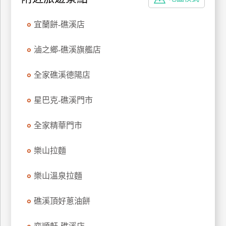
特
色
宜蘭餅-礁溪店
民
宿
滷之鄉-礁溪旗艦店
全家礁溪德陽店
全
球
星巴克-礁溪門市
租
車
全家精華門市
樂山拉麵
網
紅
樂山溫泉拉麵
帶
你
礁溪頂好蔥油餅
玩