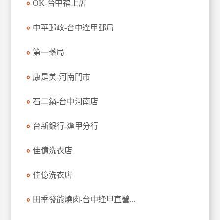
OK-台中福上店
上
客
中華郵政-台中逢甲郵局
服
第一藥局
紅
康是美-河南門市
利
查
石二鍋-台中河南店
詢
台新銀行-逢甲分行
訂
房
佳億洗衣店
Q&A
佳億洗衣店
國
田季發爺燒肉-台中逢甲直營...
旅
卡