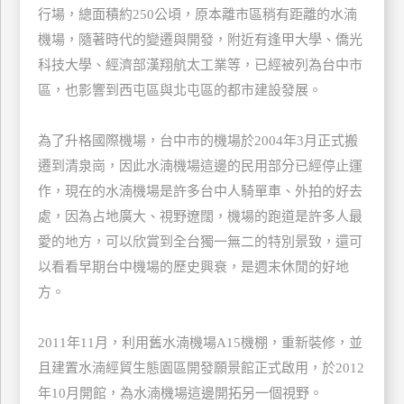
行場，總面積約250公頃，原本離市區稍有距離的水湳
特
機場，隨著時代的變遷與開發，附近有逢甲大學、僑光
色
民
科技大學、經濟部漢翔航太工業等，已經被列為台中市
宿
區，也影響到西屯區與北屯區的都市建設發展。
為了升格國際機場，台中市的機場於2004年3月正式搬
全
遷到清泉崗，因此水湳機場這邊的民用部分已經停止運
球
作，現在的水湳機場是許多台中人騎單車、外拍的好去
租
車
處，因為占地廣大、視野遼闊，機場的跑道是許多人最
愛的地方，可以欣賞到全台獨一無二的特別景致，還可
以看看早期台中機場的歷史興衰，是週末休閒的好地
網
方。
紅
帶
你
2011年11月，利用舊水湳機場A15機棚，重新裝修，並
玩
且建置水湳經貿生態園區開發願景館正式啟用，於2012
年10月開館，為水湳機場這邊開拓另一個視野。