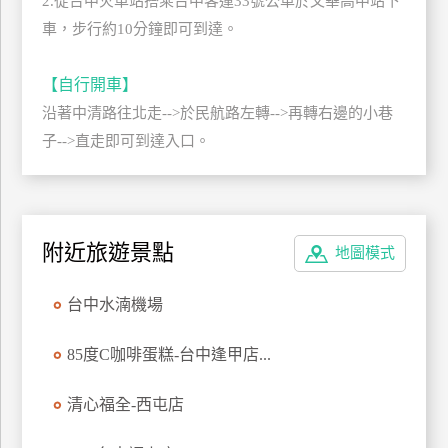
2.從台中火車站搭乘台中客運33號公車於文華高中站下
管
車，步行約10分鐘即可到達。
理
【自行開車】
沿著中清路往北走-->於民航路左轉-->再轉右邊的小巷
會
員
子-->直走即可到達入口。
帳
戶
附近旅遊景點
地圖模式
客
服
聯
台中水湳機場
絡
單
85度C咖啡蛋糕-台中逢甲店...
清心福全-西屯店
Line
線