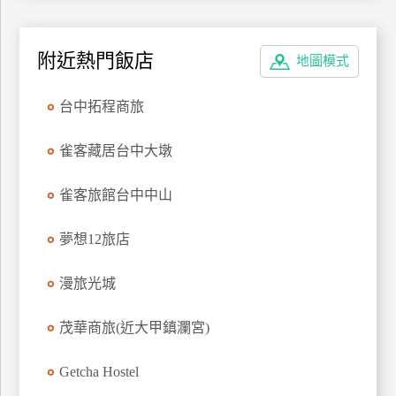
廠
商
附近熱門飯店
地圖模式
合
作
台中拓程商旅
雀客藏居台中大墩
旅
伴
雀客旅館台中中山
計
劃
夢想12旅店
漫旅光城
商
品
宣
茂華商旅(近大甲鎮瀾宮)
傳
Getcha Hostel