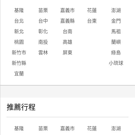
基隆
苗栗
嘉義市
花蓮
澎湖
台北
台中
嘉義縣
台東
金門
新北
彰化
台南
馬祖
桃園
南投
高雄
蘭嶼
新竹市
雲林
屏東
綠島
新竹縣
小琉球
宜蘭
推薦行程
基隆
苗栗
嘉義市
花蓮
澎湖