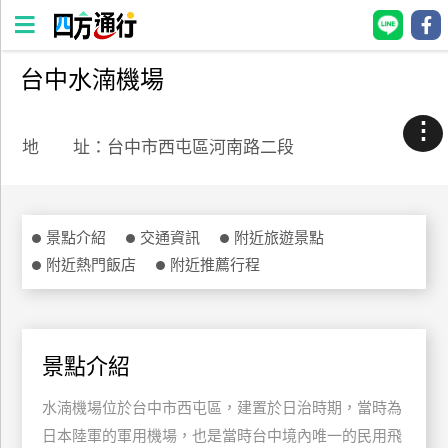
台中水湳機場
四
方
⋮
通
地 址：台中市西屯區河南路二段
行
訂
房
景點介紹
交通資訊
附近旅遊景點
附近熱門飯店
附近推薦行程
台
灣
訂
房
景點介紹
水湳機場位於台中市西屯區，建置於日治時期，當時為
直接跟飯店訂房
HOT
日本陸軍的軍用機場，也是當時台中境內唯一的民用飛