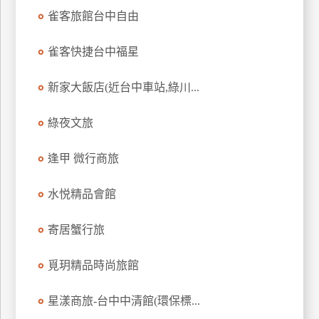
雀客旅館台中自由
雀客快捷台中福星
新家大飯店(近台中車站,綠川...
綠夜文旅
逢甲 微行商旅
水悦精品會館
寄居蟹行旅
覓玥精品時尚旅館
星漾商旅-台中中清館(環保標...