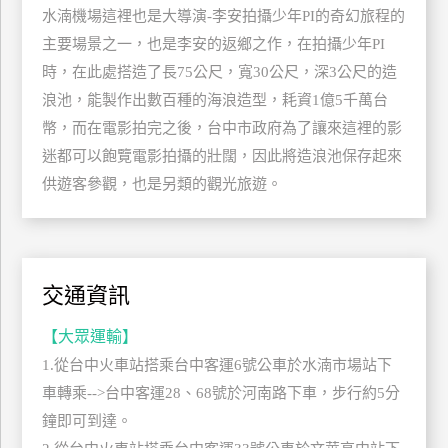
水湳機場這裡也是大導演-李安拍攝少年PI的奇幻旅程的
玩
主要場景之一，也是李安的返鄉之作，在拍攝少年PI
樂
地
時，在此處搭造了長75公尺，寬30公尺，深3公尺的造
圖
浪池，能製作出數百種的海浪造型，耗資1億5千萬台
幣，而在電影拍完之後，台中市政府為了讓來這裡的影
顧
客
迷都可以飽覽電影拍攝的壯闊，因此將造浪池保存起來
服
供遊客參觀，也是另類的觀光旅遊。
務
顧
客
交通資訊
滿
意
【大眾運輸】
度
1.從台中火車站搭乘台中客運6號公車於水湳市場站下
車轉乘-->台中客運28、68號於河南路下車，步行約5分
鐘即可到達。
訂
單