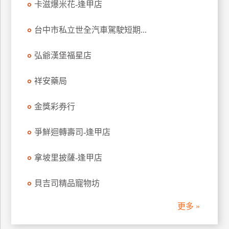
卡滋爆米花-逢甲店
訂
房
台中市私立世全汽車駕駛短期...
弘爺漢堡福星店
請
款
祥安藥局
收
據
金獎彩券行
合
作
爭鮮迴轉壽司-逢甲店
提
案
拿坡里披薩-逢甲店
飯
貝吉司精品寵物坊
店
合
更多 »
作