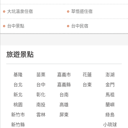
大坑溫泉住宿
草悟道住宿
台中景點
台中民宿
旅遊景點
基隆
苗栗
嘉義市
花蓮
澎湖
台北
台中
嘉義縣
台東
金門
新北
彰化
台南
馬祖
桃園
南投
高雄
蘭嶼
新竹市
雲林
屏東
綠島
新竹縣
小琉球