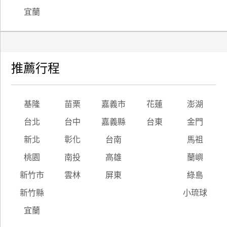
宜蘭
推薦行程
基隆
苗栗
嘉義市
花蓮
澎湖
台北
台中
嘉義縣
台東
金門
新北
彰化
台南
馬祖
桃園
南投
高雄
蘭嶼
新竹市
雲林
屏東
綠島
新竹縣
小琉球
宜蘭