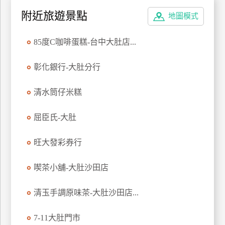
特
附近旅遊景點
地圖模式
色
民
85度C咖啡蛋糕-台中大肚店...
宿
彰化銀行-大肚分行
全
清水筒仔米糕
球
租
屈臣氏-大肚
車
旺大發彩券行
網
紅
喫茶小舖-大肚沙田店
帶
你
清玉手調原味茶-大肚沙田店...
玩
7-11大肚門市