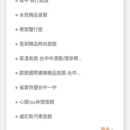
逢甲 微行商旅
訂
房
水悦精品會館
寄居蟹行旅
請
款
覓玥精品時尚旅館
收
據
星漾商旅-台中中清館(環保標...
合
作
歐遊國際連鎖精品旅館-台中...
提
案
雀客快捷台中一中
飯
心媞Spa休閒旅館
店
合
威尼斯汽車旅館
作
更多 »