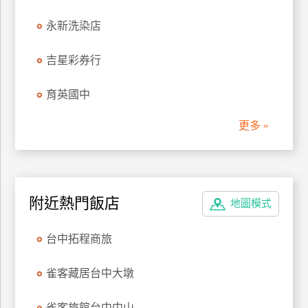
管
永新洗染店
理
吉星彩券行
會
育英國中
員
帳
更多 »
戶
客
服
附近熱門飯店
地圖模式
聯
絡
台中拓程商旅
單
雀客藏居台中大墩
Line
線
雀客旅館台中中山