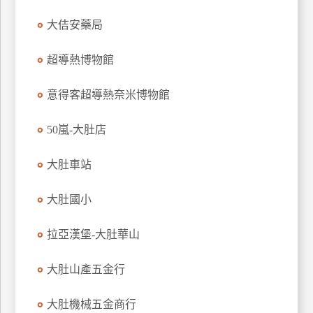
玩
大佶安藥局
樂
地
超導熱博物館
圖
意得客超導熱奈米博物館
顧
客
服
50嵐-大肚店
務
大肚車站
顧
客
大肚國小
滿
意
拉亞漢堡-大肚華山
度
大肚山產五金行
訂
大肚機械五金商行
單