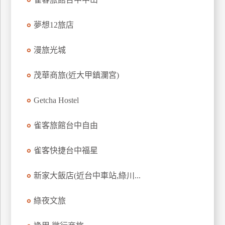
上
客
夢想12旅店
服
漫旅光城
紅
茂華商旅(近大甲鎮瀾宮)
利
查
Getcha Hostel
詢
雀客旅館台中自由
訂
雀客快捷台中福星
房
Q&A
新家大飯店(近台中車站,綠川...
國
綠夜文旅
旅
卡