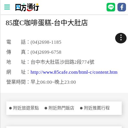
85度C咖啡蛋糕-台中大肚店
四
方
⋮
通
電 話：(04)2698-1185
行
傳 真：(04)2699-6758
訂
地 址：台中市大肚區沙田路2段774號
房
網 址：
http://www.85cafe.com/html-c/content.htm
營業時間：早上06:00~晚上23:00
台
灣
訂
房
附近旅遊景點
附近熱門飯店
附近推薦行程
直接跟飯店訂房
HOT