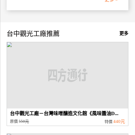
廠
商
合
台中觀光工廠推薦
更多
作
旅
伴
計
劃
商
品
宣
台中觀光工廠－台灣味噌釀造文化館《風味醬油D...
傳
原價
550元
440元
特價