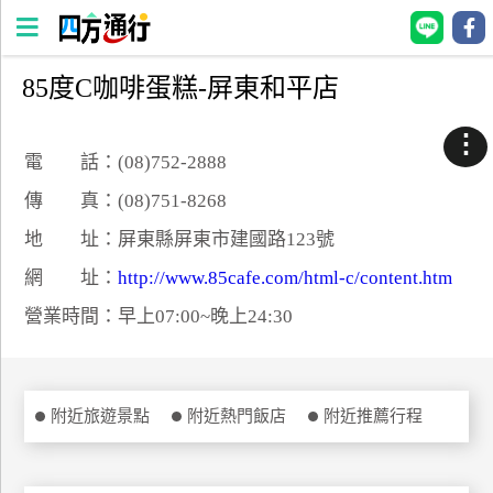
85度C咖啡蛋糕-屏東和平店
四
方
⋮
通
電 話：(08)752-2888
行
傳 真：(08)751-8268
訂
地 址：屏東縣屏東市建國路123號
房
網 址：
http://www.85cafe.com/html-c/content.htm
營業時間：早上07:00~晚上24:30
台
灣
訂
房
附近旅遊景點
附近熱門飯店
附近推薦行程
直接跟飯店訂房
HOT