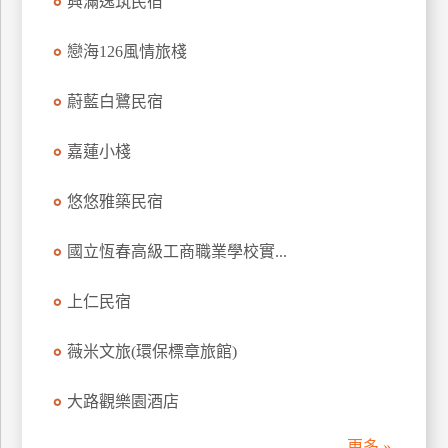
興滿逸筑民宿
訂
房
戀海126風情旅棧
蔚藍白鷺民宿
請
款
嘉蓮小棧
收
據
悠悠雅築民宿
合
作
國立恆春高級工商職業學校實...
提
案
上仁民宿
飯
薇米文旅(環保標章旅館)
店
合
大路觀樂園酒店
作
更多 »