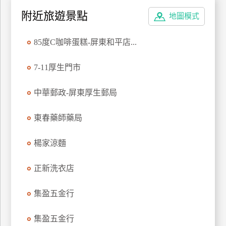
特
附近旅遊景點
地圖模式
色
民
85度C咖啡蛋糕-屏東和平店...
宿
7-11厚生門市
全
中華郵政-屏東厚生郵局
球
租
東春藥師藥局
車
楊家涼麵
網
紅
正新洗衣店
帶
你
集盈五金行
玩
集盈五金行