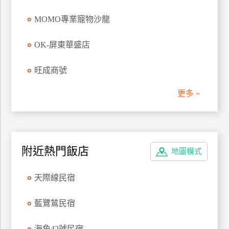
管
MOMO專業寵物沙龍
理
OK-屏東華盛店
會
旺成商號
員
帳
更多 »
戶
客
服
附近熱門飯店
地圖模式
聯
絡
天際線民宿
單
藍鷺鷥民宿
Line
線
海角42號民宿