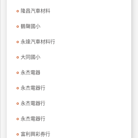
玩
隆昌汽車材料
樂
地
鶴聲國小
圖
永達汽車材料行
顧
客
服
大同國小
務
永杰電器
顧
客
永杰電器行
滿
意
永杰電器行
度
永杰電器行
訂
富利興彩券行
單