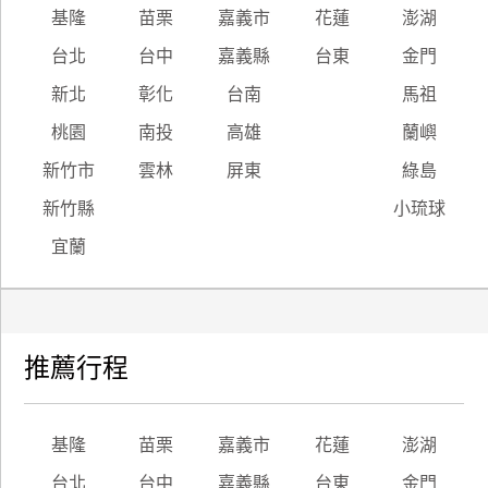
基隆
苗栗
嘉義市
花蓮
澎湖
台北
台中
嘉義縣
台東
金門
新北
彰化
台南
馬祖
桃園
南投
高雄
蘭嶼
新竹市
雲林
屏東
綠島
新竹縣
小琉球
宜蘭
推薦行程
基隆
苗栗
嘉義市
花蓮
澎湖
台北
台中
嘉義縣
台東
金門