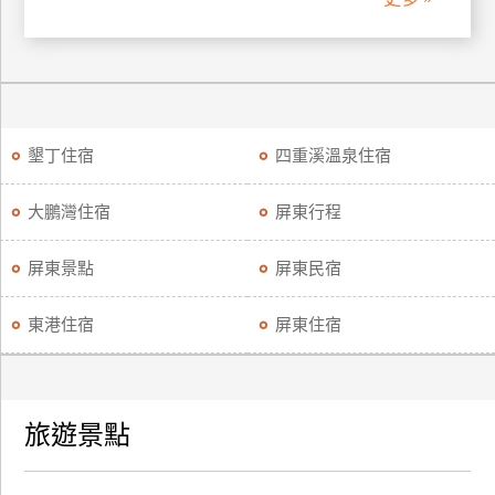
廠
商
合
作
墾丁住宿
四重溪溫泉住宿
旅
大鵬灣住宿
屏東行程
伴
計
屏東景點
屏東民宿
劃
東港住宿
屏東住宿
商
品
宣
旅遊景點
傳