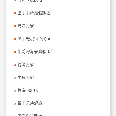
上
客
墾丁南灣渡假飯店
服
光隅民宿
紅
墾丁光現特色民宿
利
查
茉莉灣海景渡假酒店
詢
隨緣民宿
訂
里夏民宿
房
Q&A
牧海48旅店
國
墾丁凱映輕旅
旅
卡