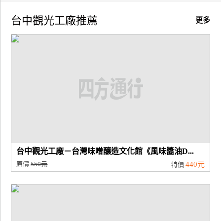
台中觀光工廠推薦
廠
更多
商
合
作
旅
伴
計
劃
台中觀光工廠－台灣味噌釀造文化館《風味醬油D...
商
原價
550元
440元
特價
品
宣
傳