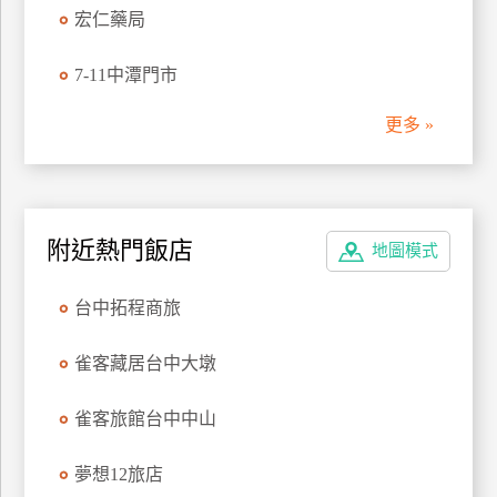
宏仁藥局
管
理
7-11中潭門市
更多 »
會
員
帳
戶
附近熱門飯店
地圖模式
客
台中拓程商旅
服
聯
雀客藏居台中大墩
絡
單
雀客旅館台中中山
Line
夢想12旅店
線