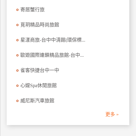
訂
寄居蟹行旅
房
覓玥精品時尚旅館
請
星漾商旅-台中中清館(環保標...
款
收
歐遊國際連鎖精品旅館-台中...
據
合
雀客快捷台中一中
作
提
案
心媞Spa休閒旅館
威尼斯汽車旅館
飯
店
更多 »
合
作