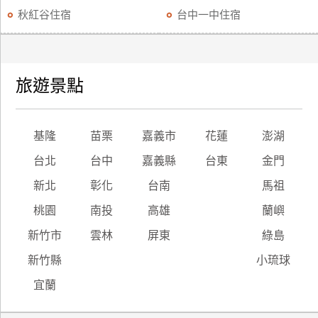
秋紅谷住宿
台中一中住宿
旅遊景點
基隆
苗栗
嘉義市
花蓮
澎湖
台北
台中
嘉義縣
台東
金門
新北
彰化
台南
馬祖
桃園
南投
高雄
蘭嶼
新竹市
雲林
屏東
綠島
新竹縣
小琉球
宜蘭