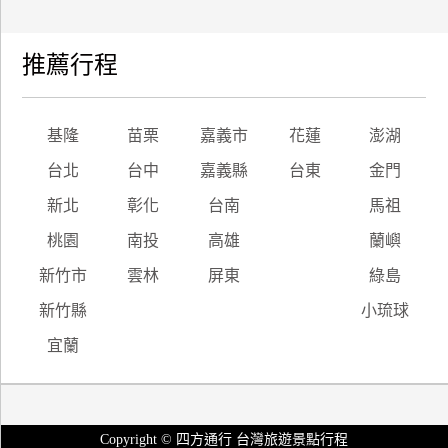
推薦行程
基隆
苗栗
嘉義市
花蓮
澎湖
台北
台中
嘉義縣
台東
金門
新北
彰化
台南
馬祖
桃園
南投
高雄
蘭嶼
新竹市
雲林
屏東
綠島
新竹縣
小琉球
宜蘭
Copyright © 四方通行 台灣旅遊景點行程