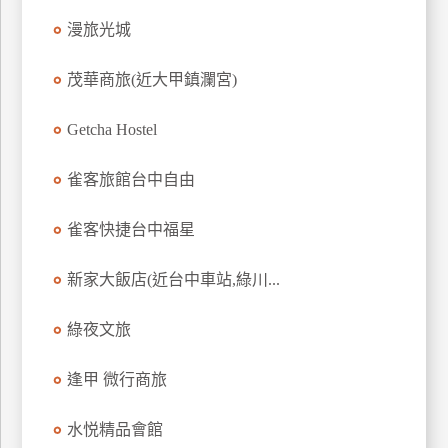
上
漫旅光城
客
服
茂華商旅(近大甲鎮瀾宮)
Getcha Hostel
紅
利
雀客旅館台中自由
查
詢
雀客快捷台中福星
訂
新家大飯店(近台中車站,綠川...
房
Q&A
綠夜文旅
逢甲 微行商旅
國
旅
水悦精品會館
卡