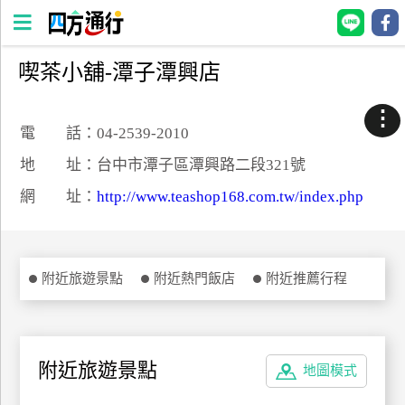
喫茶小舖-潭子潭興店
四
方
⋮
通
電 話：04-2539-2010
行
地 址：台中市潭子區潭興路二段321號
訂
網 址：
http://www.teashop168.com.tw/index.php
房
台
附近旅遊景點
附近熱門飯店
附近推薦行程
灣
訂
房
附近旅遊景點
地圖模式
直接跟飯店訂房
HOT