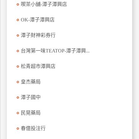
喫茶小舖-潭子潭興店
特
色
OK-潭子潭興店
民
宿
潭子財神彩券行
台灣第一味TEATOP-潭子潭興...
全
球
租
松青超市潭興店
車
皇杰藥局
網
潭子國中
紅
帶
民晃藥局
你
玩
春億投注行