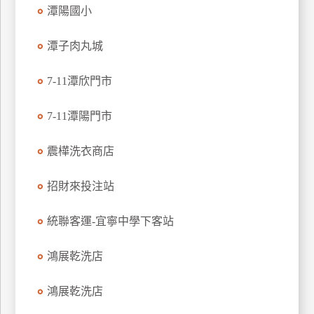
潭陽國小
玩
樂
潭子肉丸城
地
圖
7-11潭欣門市
顧
客
7-11潭陽門市
服
務
震樺洗衣商店
顧
招財來投注站
客
滿
統聯客運-宜寧中學下客站
意
度
鴻展乾洗店
鴻展乾洗店
訂
單