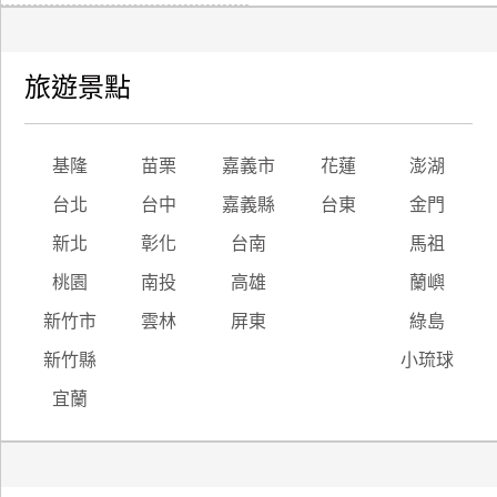
旅遊景點
基隆
苗栗
嘉義市
花蓮
澎湖
台北
台中
嘉義縣
台東
金門
新北
彰化
台南
馬祖
桃園
南投
高雄
蘭嶼
新竹市
雲林
屏東
綠島
新竹縣
小琉球
宜蘭