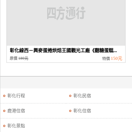
廠
商
合
作
彰化線西－興麥蛋捲烘焙王國觀光工廠《翻糖蛋糕...
旅
原價
180元
150元
特價
伴
計
劃
商
彰化行程
彰化民宿
品
宣
鹿港住宿
彰化住宿
傳
彰化景點