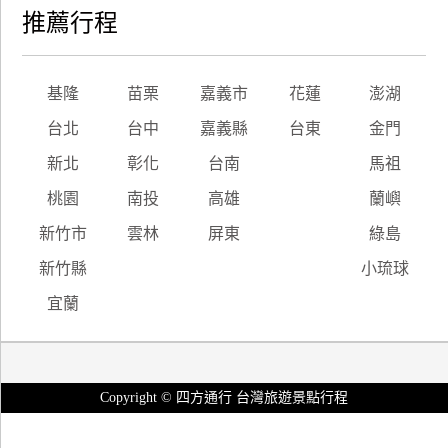
推薦行程
基隆
苗栗
嘉義市
花蓮
澎湖
台北
台中
嘉義縣
台東
金門
新北
彰化
台南
馬祖
桃園
南投
高雄
蘭嶼
新竹市
雲林
屏東
綠島
新竹縣
小琉球
宜蘭
Copyright © 四方通行 台灣旅遊景點行程