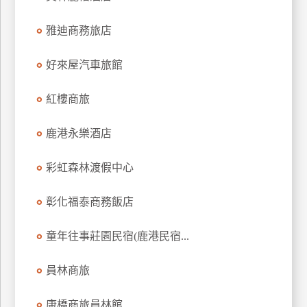
上
雅迪商務旅店
客
服
好來屋汽車旅館
紅
紅樓商旅
利
查
鹿港永樂酒店
詢
彩虹森林渡假中心
訂
彰化福泰商務飯店
房
Q&A
童年往事莊園民宿(鹿港民宿...
員林商旅
國
旅
卡
康橋商旅員林館