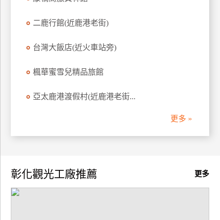
訂
房
二鹿行館(近鹿港老街)
台灣大飯店(近火車站旁)
請
款
楓華蜜雪兒精品旅館
收
據
亞太鹿港渡假村(近鹿港老街...
合
更多 »
作
提
案
飯
彰化觀光工廠推薦
更多
店
合
作