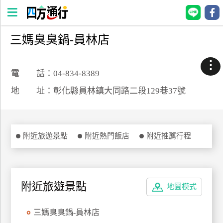
三媽臭臭鍋-員林店
四
方
⋮
通
電 話：04-834-8389
行
地 址：彰化縣員林鎮大同路二段129巷37號
訂
房
附近旅遊景點
附近熱門飯店
附近推薦行程
台
灣
訂
房
附近旅遊景點
地圖模式
直接跟飯店訂房
HOT
三媽臭臭鍋-員林店