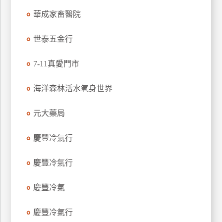
特
華成家畜醫院
色
民
世泰五金行
宿
7-11真愛門市
全
海洋森林活水氧身世界
球
租
元大藥局
車
慶豐冷氣行
網
慶豐冷氣行
紅
帶
你
慶豐冷氣
玩
慶豐冷氣行