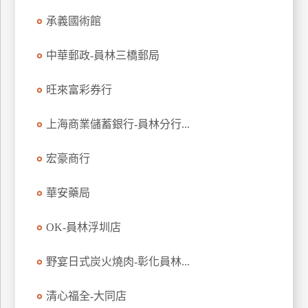
玩
承義國術館
樂
地
中華郵政-員林三橋郵局
圖
旺來富彩券行
顧
客
服
上海商業儲蓄銀行-員林分行...
務
宏豪商行
顧
華安藥局
客
滿
意
OK-員林浮圳店
度
野宴日式炭火燒肉-彰化員林...
訂
清心福全-大同店
單