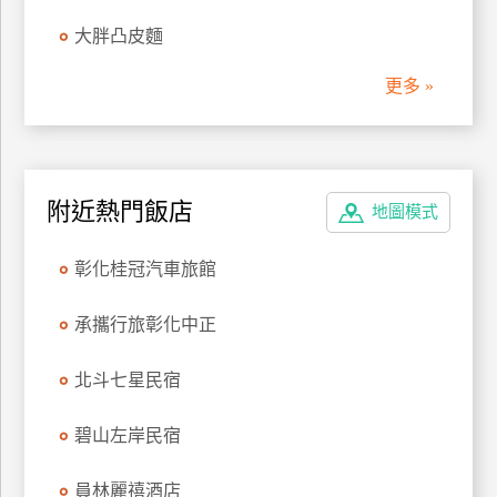
管
大胖凸皮麵
理
更多 »
會
員
帳
附近熱門飯店
戶
地圖模式
彰化桂冠汽車旅館
客
服
承攜行旅彰化中正
聯
絡
北斗七星民宿
單
碧山左岸民宿
Line
員林麗禧酒店
線