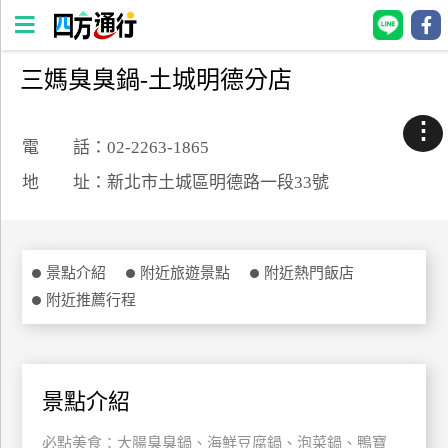
三媽臭臭鍋-土城明德分店
四
方
⋮
通
電 話：02-2263-1865
行
地 址：新北市土城區明德路一段33號
訂
房
景點介紹
附近旅遊景點
附近熱門飯店
台
附近推薦行程
灣
訂
房
景點介紹
直接跟飯店訂房
HOT
必點美食：大腸臭臭鍋、海鮮豆腐鍋、泡菜鍋、鴨寶