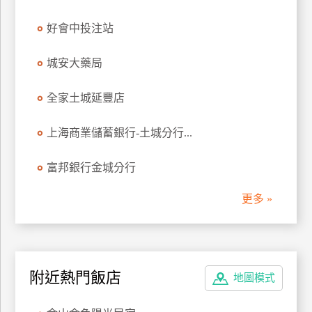
管
好會中投注站
理
城安大藥局
會
員
全家土城延豐店
帳
戶
上海商業儲蓄銀行-土城分行...
富邦銀行金城分行
客
服
更多 »
聯
絡
單
附近熱門飯店
地圖模式
Line
線