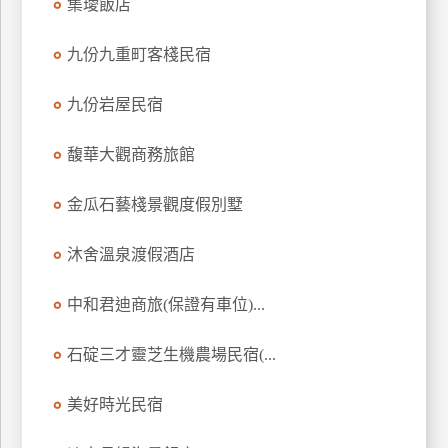
集璦飯店
訂
房
九份九重町客棧民宿
九份岩屋民宿
請
款
馥華大觀商務旅館
收
據
金瓜石藝棧景觀度假別墅
合
作
沐舍溫泉渡假酒店
提
案
中和君迪商旅(保證有車位)...
飯
石碇三才靈芝生機農場民宿(...
店
合
美好時光民宿
作