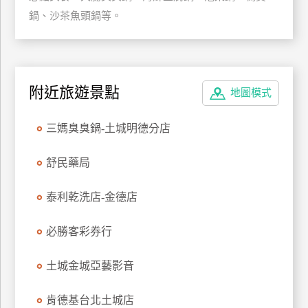
鍋、沙茶魚頭鍋等。
特
色
民
宿
附近旅遊景點
地圖模式
全
三媽臭臭鍋-土城明德分店
球
租
舒民藥局
車
泰利乾洗店-金德店
網
紅
必勝客彩券行
帶
你
土城金城亞藝影音
玩
肯德基台北土城店