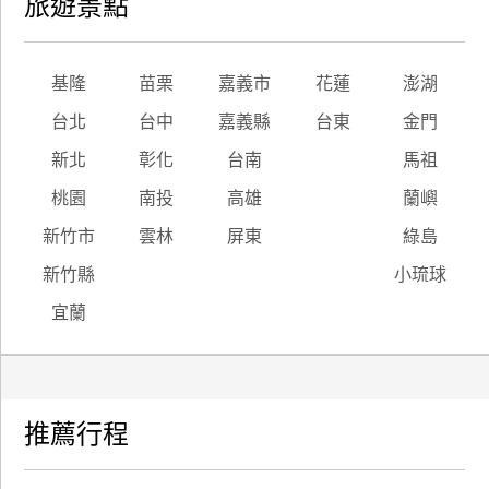
旅遊景點
基隆
苗栗
嘉義市
花蓮
澎湖
台北
台中
嘉義縣
台東
金門
新北
彰化
台南
馬祖
桃園
南投
高雄
蘭嶼
新竹市
雲林
屏東
綠島
新竹縣
小琉球
宜蘭
推薦行程