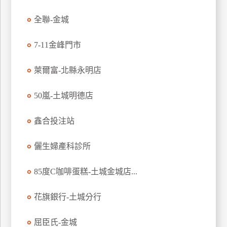
玩
全聯-金城
樂
地
7-11金峰門市
圖
顧
萊爾富-北縣永明店
客
服
50嵐-土城明德店
務
鑫合投注站
顧
客
儷生婦產科診所
滿
意
85度C咖啡蛋糕-土城金城店...
度
花旗銀行-土城分行
訂
屈臣氏-金城
單