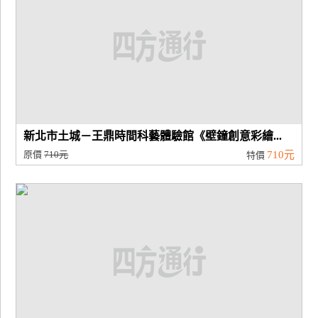
新北市土城－王鼎時間科藝體驗館《壁鐘創意彩繪...
原價
710元
710元
特價