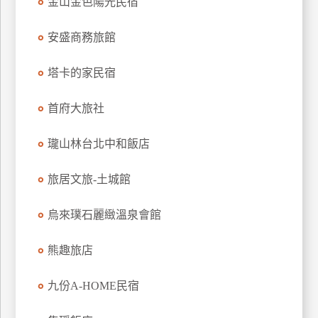
金山金色陽光民宿
上
客
安盛商務旅館
服
塔卡的家民宿
紅
首府大旅社
利
查
瓏山林台北中和飯店
詢
旅居文旅-土城館
訂
烏來璞石麗緻溫泉會館
房
Q&A
熊趣旅店
國
九份A-HOME民宿
旅
卡