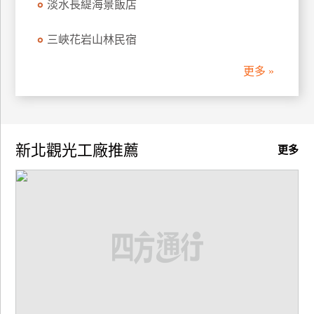
淡水長緹海景飯店
廠
三峽花岩山林民宿
商
合
更多 »
作
旅
伴
新北觀光工廠推薦
更多
計
劃
商
品
宣
傳