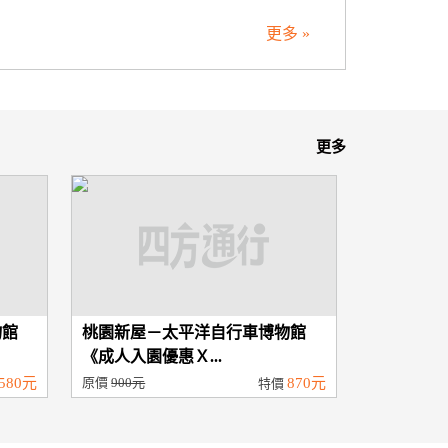
更多 »
更多
物館
桃園新屋－太平洋自行車博物館
《成人入園優惠Ｘ...
580元
原價
900元
870元
特價