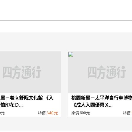
屋－老ｋ舒眠文化館 《入
桃園新屋－太平洋自行車博
恤印花Ｄ...
《成人入園優惠Ｘ...
0元
340元
原價
600元
特價
特價