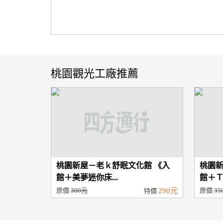
桃園觀光工廠推薦
桃園新屋－老ｋ舒眠文化館 《入
桃園新
館＋美夢迷你床...
館＋Ｔ
原價
300元
290元
原價
35
特價