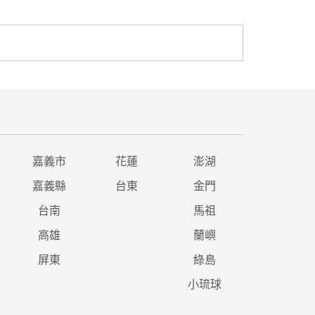
嘉義市
花蓮
澎湖
嘉義縣
台東
金門
台南
馬祖
高雄
蘭嶼
屏東
綠島
小琉球