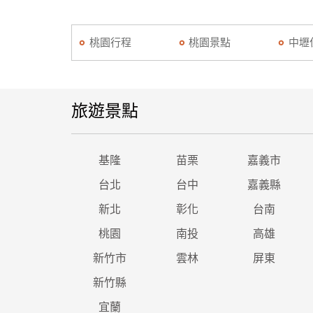
桃園行程
桃園景點
中壢
旅遊景點
基隆
苗栗
嘉義市
台北
台中
嘉義縣
新北
彰化
台南
桃園
南投
高雄
新竹市
雲林
屏東
新竹縣
宜蘭