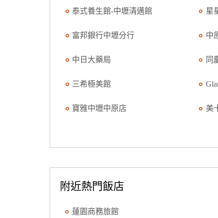
泰式養生館-中壢清邁館
星
富邦銀行中壢分行
中
中日大藥局
同
三希極美館
Gl
寶雅中壢中原店
美
附近熱門飯店
蓮園商務旅館