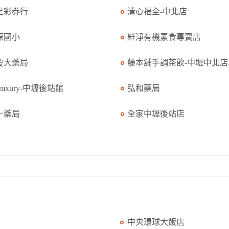
星彩券行
清心福全-中北店
原國小
鮮淨有機素食專賣店
慶大藥局
藤本舖手調茶飲-中壢中北店..
amxury-中壢後站館
弘和藥局
十藥局
全家中壢後站店
中央環球大飯店