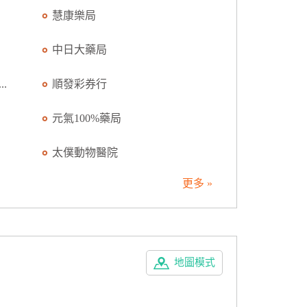
慧康樂局
中日大藥局
.
順發彩券行
元氣100%藥局
太僕動物醫院
更多 »
地圖模式