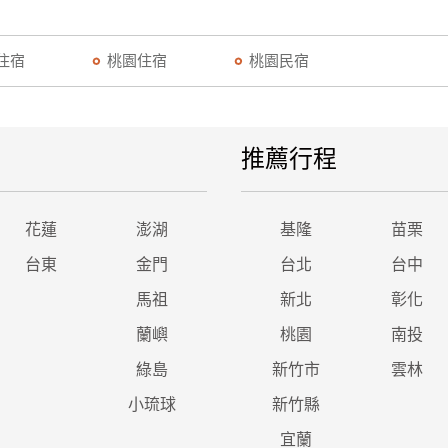
住宿
桃園住宿
桃園民宿
推薦行程
花蓮
澎湖
基隆
苗栗
台東
金門
台北
台中
馬祖
新北
彰化
蘭嶼
桃園
南投
綠島
新竹市
雲林
小琉球
新竹縣
宜蘭