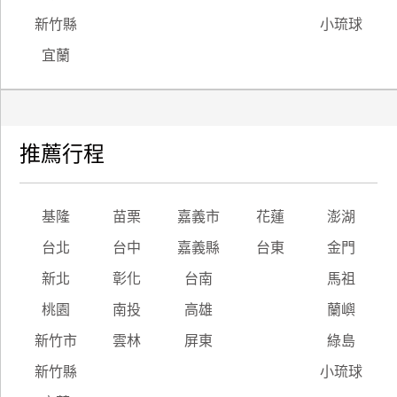
新竹縣
小琉球
宜蘭
推薦行程
基隆
苗栗
嘉義市
花蓮
澎湖
台北
台中
嘉義縣
台東
金門
新北
彰化
台南
馬祖
桃園
南投
高雄
蘭嶼
新竹市
雲林
屏東
綠島
新竹縣
小琉球