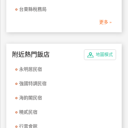
管
台東縣稅務局
理
更多 »
會
員
帳
附近熱門飯店
戶
地圖模式
永明居民宿
客
服
強國特調民宿
聯
絡
海韵閣民宿
單
曉貳民宿
Line
行雲會館
線