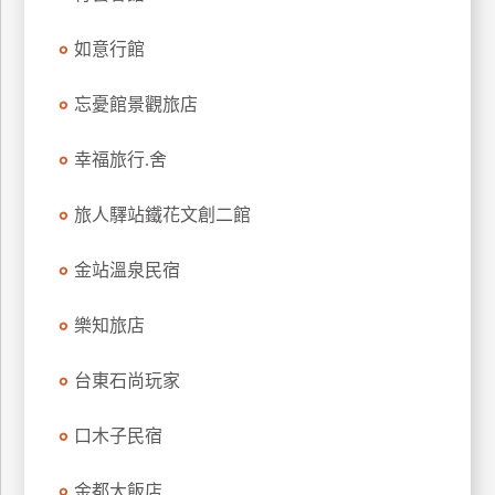
上
如意行館
客
服
忘憂館景觀旅店
紅
幸福旅行.舍
利
查
旅人驛站鐵花文創二館
詢
金站溫泉民宿
訂
樂知旅店
房
Q&A
台東石尚玩家
口木子民宿
國
旅
卡
金都大飯店