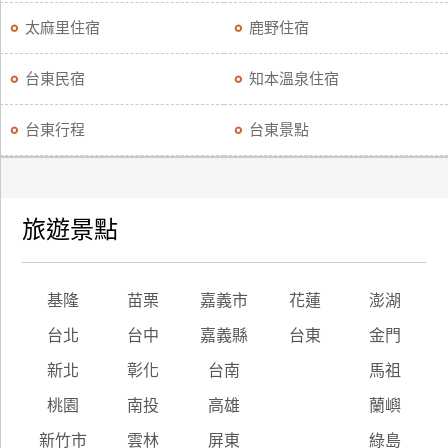
太麻里住宿
鹿野住宿
台東民宿
知本溫泉住宿
台東行程
台東景點
旅遊景點
基隆
苗栗
嘉義市
花蓮
澎湖
台北
台中
嘉義縣
台東
金門
新北
彰化
台南
馬祖
桃園
南投
高雄
蘭嶼
新竹市
雲林
屏東
綠島