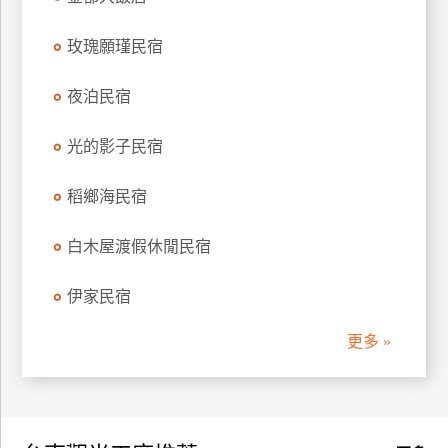
訂
房
玫瑰願瑾民宿
夜泊民宿
請
款
光的影子民宿
收
據
稻鄉海民宿
合
作
白木屋渡假休閒民宿
提
案
伊家民宿
更多 »
飯
店
合
作