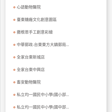
特
心語動物醫院
色
民
臺東糖廠文化創意園區
宿
撒根恩手工創意彩繪
全
中華郵政-台東東方大鎮郵局...
球
租
全家台東新城店
車
全家台東中興店
網
畜安動物醫院
紅
帶
你
私立均一國民中小學(國小部...
玩
私立均一國民中小學(國中部...