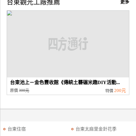
台東觀光工廠推薦
更多
廠
商
合
作
旅
伴
計
劃
台東池上－金色豐收館《傳統土礱碾米趣DIY活動...
原價
300元
200元
特價
商
品
宣
傳
台東住宿
台東太麻里金針花季