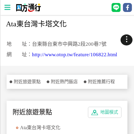
Ata東台灣卡塔文化
四
方
⋮
通
地 址：台東縣台東市中興路2段200巷7號
行
網 址：
http://www.otop.tw/feature/106822.html
訂
房
附近旅遊景點
附近熱門飯店
附近推薦行程
台
灣
訂
房
附近旅遊景點
地圖模式
直接跟飯店訂房
HOT
Ata東台灣卡塔文化