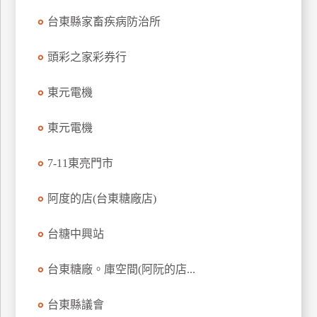
玩
台東縣家畜疾病防治所
樂
地
頭彩之家彩券行
圖
東元電機
顧
客
服
東元電機
務
7-11東亮門市
顧
阿度的店(台東糖廠店)
客
滿
意
台糖中興站
度
台東糖廠。庫空間(阿阮的店...
訂
台東縣議會
單