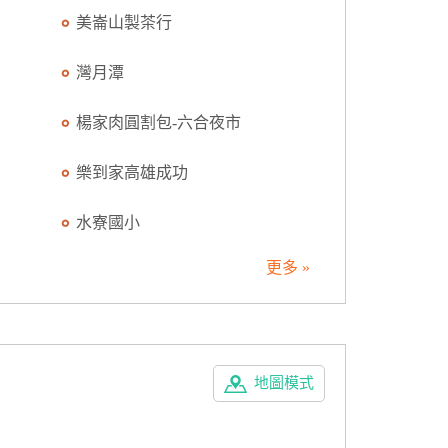
美崙山製茶行
灣月潭
楊家肉圓割包-六合夜市
樂到家高雄成功
水寮國小
更多 »
地圖模式