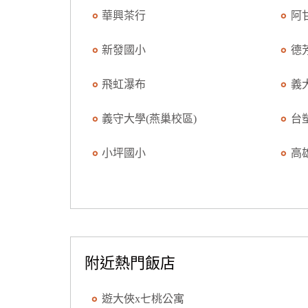
華興茶行
阿
新發國小
德
飛虹瀑布
義
義守大學(燕巢校區)
台
小坪國小
高
附近熱門飯店
遊大俠x七桃公寓