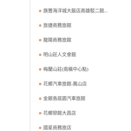
旗豐海洋城大飯店高雄駁二館...
旅捷商務旅館
龍陽商務旅館
明山莊人文會館
梅蘭山莊(南橫中心點)
花鄉汽車旅館-鳳山店
金銀島庭園汽車旅館
花鄉戀館大昌店
國星商務旅店