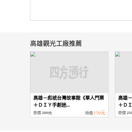
高雄觀光工廠推薦
高雄－彪琥台灣故事館《單人門票
高雄
＋ＤＩＹ手創迷...
＋ＤＩ
原價
200元
150元
原價
25
特價