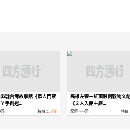
－彪琥台灣故事館《單人門票
高雄左營－紅頂穀創穀物文
Ｙ手創迷...
《２人入館＋磨...
0元
230元
原價
350元
特價
特價