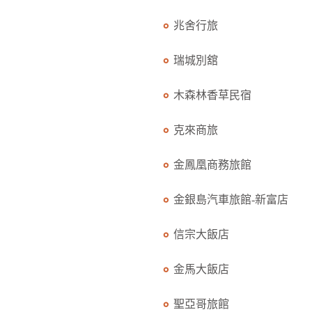
兆舍行旅
瑞城別舘
木森林香草民宿
克來商旅
金鳳凰商務旅館
金銀島汽車旅館-新富店
信宗大飯店
金馬大飯店
聖亞哥旅館