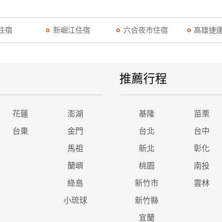
住宿
新崛江住宿
六合夜市住宿
高雄捷
推薦行程
花蓮
澎湖
基隆
苗栗
台東
金門
台北
台中
馬祖
新北
彰化
蘭嶼
桃園
南投
綠島
新竹市
雲林
小琉球
新竹縣
宜蘭