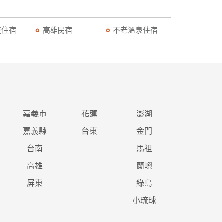
運住宿
高雄民宿
不老溫泉住宿
嘉義市
花蓮
澎湖
嘉義縣
台東
金門
台南
馬祖
高雄
蘭嶼
屏東
綠島
小琉球