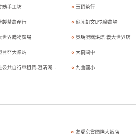
甘姨手工坊
玉頂茶行
芳製茶農產行
蘇菲凱文快樂農場
大世界購物廣場
奧瑪蛋糕烘焙-義大世界店
塑台亞大業站
大樹國中
雄公共自行車租賃-澄清湖...
九曲國小
友愛京賞國際大飯店