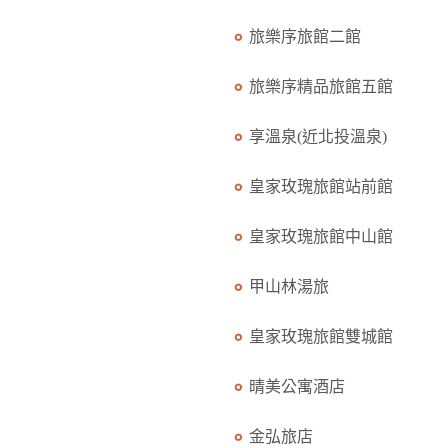
旅樂序旅館二館
旅樂序精品旅館五館
享溫泉(近北投溫泉)
皇家玫瑰旅館站前館
皇家玫瑰旅館中山館
甲山林湯旅
皇家玫瑰旅館雙城館
晴美公寓酒店
金弘旅店