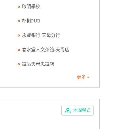
啟明學校
犁榭PUB
永豐銀行-天母分行
春水堂人文茶館-天母店
誠品天母忠誠店
更多 »
地圖模式