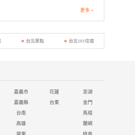
更多 »
宿
台北景點
台北101住宿
嘉義市
花蓮
澎湖
嘉義縣
台東
金門
台南
馬祖
高雄
蘭嶼
屏東
綠島