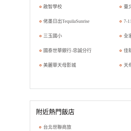
啟智學校
臺
佬墨日出TequilaSunrise
7-
三玉國小
全
國泰世華銀行-忠誠分行
佳
美麗華天母影城
天
附近熱門飯店
台北世聯商旅