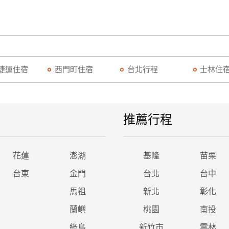
捷運住宿
西門町住宿
台北行程
士林住
推薦行程
花蓮
澎湖
基隆
苗栗
台東
金門
台北
台中
馬祖
新北
彰化
蘭嶼
桃園
南投
綠島
新竹市
雲林