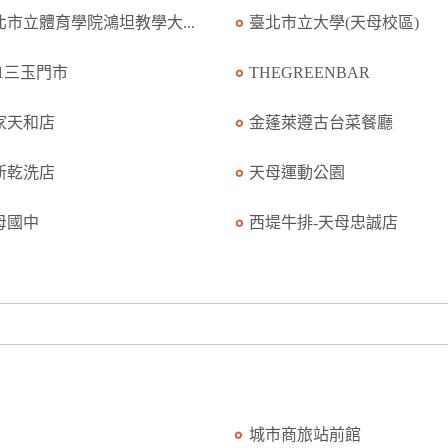
北市立體育學院鴻坦教學大...
臺北市立大學(天母校區)
11三玉門市
THEGREENBAR
家天和店
金蓬萊遵古台菜餐廳
新乾洗店
天母運動公園
母國中
西堤牛排-天母忠誠店
城市商旅站前館