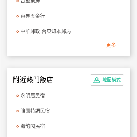
台塑東屏
管
理
東昇五金行
中華郵政-台東知本郵局
會
員
更多 »
帳
戶
客
附近熱門飯店
地圖模式
服
聯
永明居民宿
絡
單
強國特調民宿
海韵閣民宿
Line
線