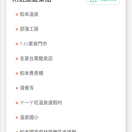
特
色
知本溫泉
民
宿
部落工房
7-11東泉門市
全
球
全家台東龍泉店
租
車
知本勇男橋
清覺寺
網
紅
ㄚ一ㄚ旺溫泉渡假村
帶
你
溫泉國小
玩