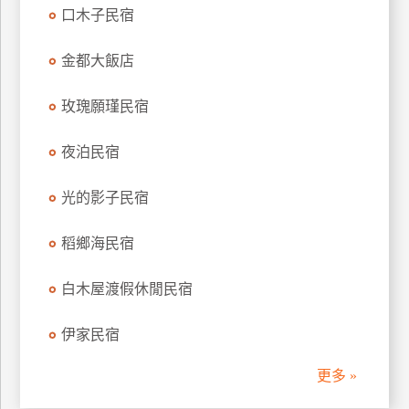
口木子民宿
訂
房
金都大飯店
請
玫瑰願瑾民宿
款
收
夜泊民宿
據
光的影子民宿
合
作
提
稻鄉海民宿
案
白木屋渡假休閒民宿
飯
伊家民宿
店
合
更多 »
作