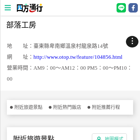
部落工房
四
方
⋮
通
地 址：臺東縣卑南鄉溫泉村龍泉路14號
行
網 址：
http://www.otop.tw/feature/104856.html
訂
營業時間：AM9：00～AM12：00 PM5：00～PM10：
房
00
台
灣
訂
附近旅遊景點
附近熱門飯店
附近推薦行程
房
直接跟飯店訂房
HOT
附近旅遊景點
地圖模式