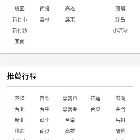
桃園
南投
高雄
蘭嶼
新竹市
雲林
屏東
綠島
新竹縣
小琉球
宜蘭
推薦行程
基隆
苗栗
嘉義市
花蓮
澎湖
台北
台中
嘉義縣
台東
金門
新北
彰化
台南
馬祖
桃園
南投
高雄
蘭嶼