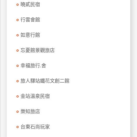
曉貳民宿
上
客
行雲會館
服
如意行館
紅
利
忘憂館景觀旅店
查
詢
幸福旅行.舍
旅人驛站鐵花文創二館
訂
房
金站溫泉民宿
Q&A
樂知旅店
國
台東石尚玩家
旅
卡