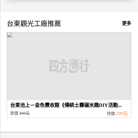
廠
商
台東觀光工廠推薦
更多
合
作
旅
伴
計
劃
商
台東池上－金色豐收館《傳統土礱碾米趣DIY活動...
品
原價
300元
200元
特價
宣
傳