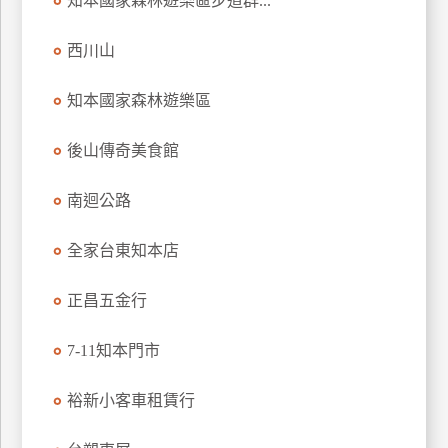
知本國家森林遊樂區步道群...
玩
樂
西川山
地
圖
知本國家森林遊樂區
顧
後山傳奇美食館
客
服
務
南迴公路
全家台東知本店
顧
客
正昌五金行
滿
意
7-11知本門市
度
裕新小客車租賃行
訂
單