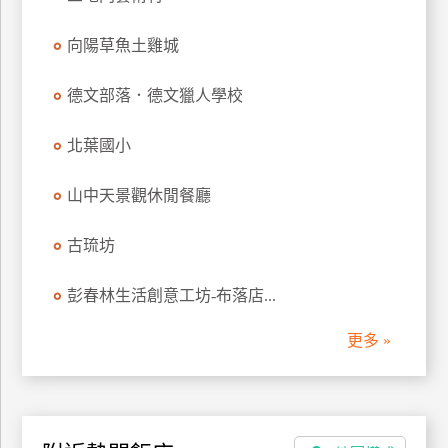
訂
房
向陽草魚土雞城
德文部落．德文獵人學校
請
款
北葉國小
收
據
山中天景觀休閒餐廳
合
作
古琉坊
提
案
彭春林生活創意工坊-布落店...
更多 »
飯
店
合
作