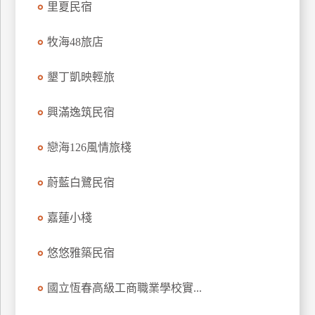
里夏民宿
牧海48旅店
墾丁凱映輕旅
興滿逸筑民宿
戀海126風情旅棧
蔚藍白鷺民宿
嘉蓮小棧
悠悠雅築民宿
國立恆春高級工商職業學校實...