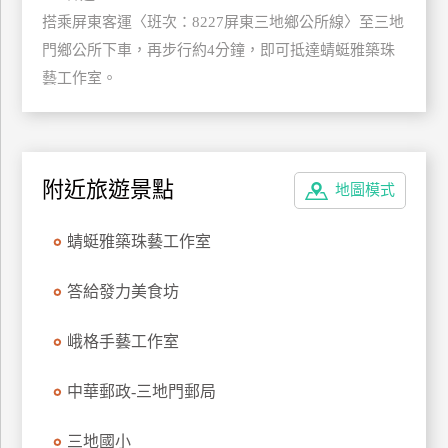
管
搭乘屏東客運〈班次：8227屏東三地鄉公所線〉至三地
理
門鄉公所下車，再步行約4分鐘，即可抵達蜻蜓雅築珠
藝工作室。
會
員
帳
附近旅遊景點
戶
地圖模式
蜻蜓雅築珠藝工作室
客
服
答給發力美食坊
聯
絡
峨格手藝工作室
單
中華郵政-三地門郵局
Line
三地國小
線