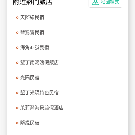
附近熱門飯店
地圖模式
廠
天際線民宿
商
合
藍鷺鷥民宿
作
海角42號民宿
旅
伴
墾丁南灣渡假飯店
計
劃
光隅民宿
墾丁光現特色民宿
商
品
茉莉灣海景渡假酒店
宣
傳
隨緣民宿