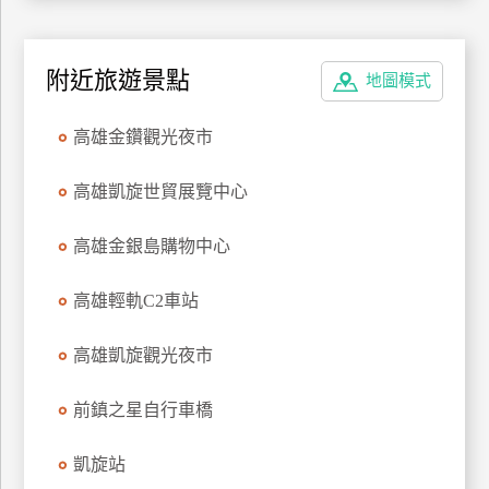
訂
房
附近旅遊景點
地圖模式
請
高雄金鑽觀光夜市
款
收
高雄凱旋世貿展覽中心
據
高雄金銀島購物中心
合
作
提
高雄輕軌C2車站
案
高雄凱旋觀光夜市
飯
店
前鎮之星自行車橋
合
作
凱旋站