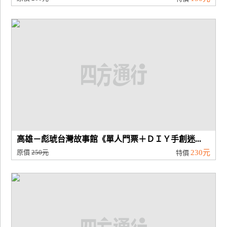
高雄－彪琥台灣故事館《單人門票＋ＤＩＹ手創迷...
原價
250元
230元
特價