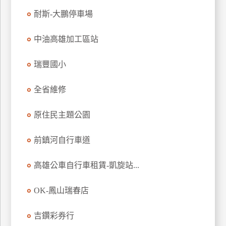
耐斯-大鵬停車場
廠
商
中油高雄加工區站
合
作
瑞豐國小
全省維修
旅
伴
原住民主題公園
計
劃
前鎮河自行車道
商
高雄公車自行車租賃-凱旋站...
品
宣
OK-鳳山瑞春店
傳
吉鑽彩券行