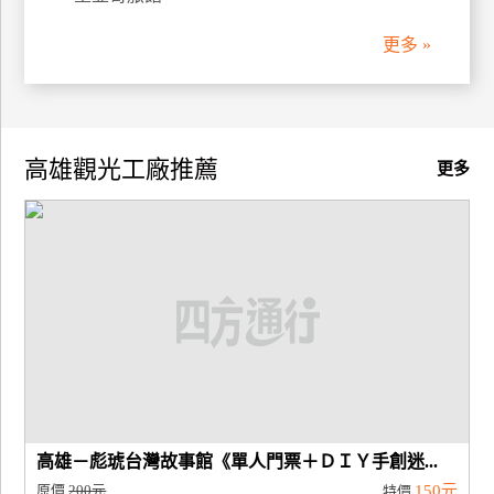
更多 »
高雄觀光工廠推薦
更多
高雄－彪琥台灣故事館《單人門票＋ＤＩＹ手創迷...
原價
200元
150元
特價