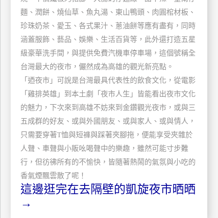
玩
麵、潤餅、燒仙草、魚丸湯、東山鴨頭、肉圓棺材板、
樂
珍珠奶茶、愛玉、各式果汁、蔥油餅等應有盡有，同時
地
涵蓋服飾、藝品、娛樂、生活百貨等，此外還打造五星
圖
級豪華洗手間，與提供免費汽機車停車場，這個號稱全
顧
台灣最大的夜市，儼然成為高雄的觀光新亮點。
客
「迺夜市」可說是台灣最具代表性的飲食文化，從電影
服
務
「雞排英雄」到本土劇「夜市人生」皆能看出夜市文化
的魅力，下次來到高雄不妨來到金鑽觀光夜市，或與三
五成群的好友、或與外國朋友、或與家人、或與情人，
顧
只需要穿著T恤與短褲與踩著夾腳拖，便能享受夾雜於
客
滿
人聲、車聲與小販吆喝聲中的樂趣，雖然可能寸步難
意
行，但彷彿所有的不愉快，皆隨著熱鬧的氣氛與小吃的
度
香氣煙飄雲散了呢！
這邊逛完在去隔壁的凱旋夜市晒晒
→
訂
單