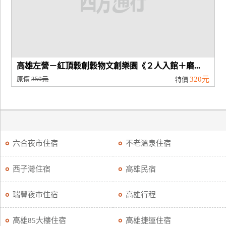
高雄左營－紅頂穀創穀物文創樂園《２人入館＋磨...
原價
350元
320元
特價
六合夜市住宿
不老溫泉住宿
西子灣住宿
高雄民宿
瑞豐夜市住宿
高雄行程
高雄85大樓住宿
高雄捷運住宿