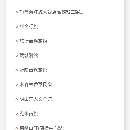
旗豐海洋城大飯店高雄駁二館...
兆舍行旅
旅捷商務旅館
瑞城別舘
龍陽商務旅館
木森林香草民宿
明山莊人文會館
克來商旅
梅蘭山莊(南橫中心點)