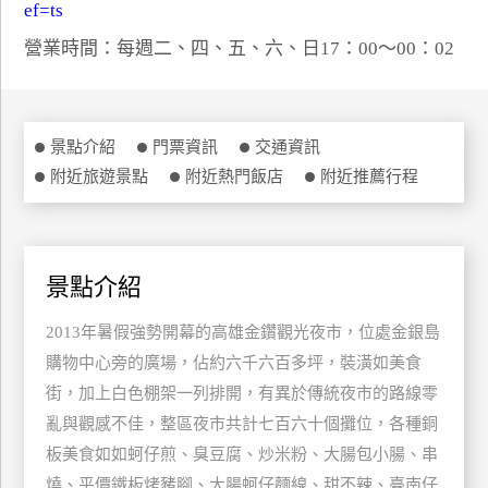
ef=ts
特
營業時間：每週二、四、五、六、日17：00～00：02
色
民
宿
景點介紹
門票資訊
交通資訊
附近旅遊景點
附近熱門飯店
附近推薦行程
全
球
租
車
景點介紹
2013年暑假強勢開幕的高雄金鑽觀光夜市，位處金銀島
網
紅
購物中心旁的廣場，佔約六千六百多坪，裝潢如美食
帶
街，加上白色棚架一列排開，有異於傳統夜市的路線零
你
亂與觀感不佳，整區夜市共計七百六十個攤位，各種銅
玩
板美食如如蚵仔煎、臭豆腐、炒米粉、大腸包小腸、串
燒、平價鐵板烤豬腳、大腸蚵仔麵線、甜不辣、臺南仔