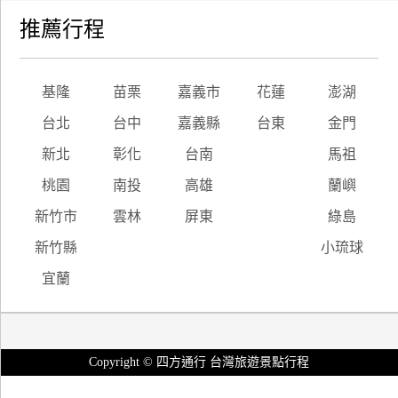
推薦行程
基隆
苗栗
嘉義市
花蓮
澎湖
台北
台中
嘉義縣
台東
金門
新北
彰化
台南
馬祖
桃園
南投
高雄
蘭嶼
新竹市
雲林
屏東
綠島
新竹縣
小琉球
宜蘭
Copyright © 四方通行 台灣旅遊景點行程