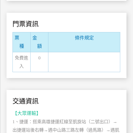
管
理
門票資訊
會
票
金
條件規定
員
種
額
帳
戶
免費進
0
入
客
服
聯
絡
交通資訊
單
【大眾運輸】
1、捷運：搭乘高雄捷運紅線至凱旋站（二號出口）→
Line
出捷運站後右轉→遇中山路三路左轉（過馬路）→遇凱
線