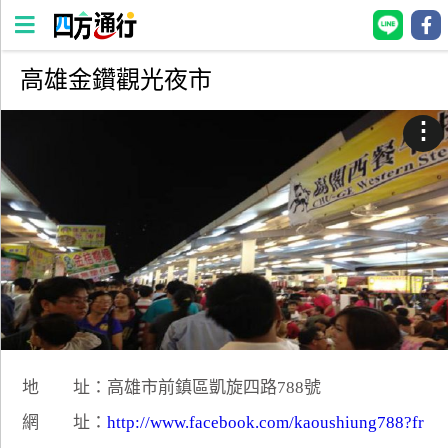
高雄金鑽觀光夜市
四
方
⋮
通
行
訂
房
台
灣
訂
房
地 址：高雄市前鎮區凱旋四路788號
直接跟飯店訂房
HOT
網 址：
http://www.facebook.com/kaoushiung788?fr