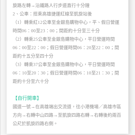
旋路左轉→沿鐵路人行步道直行十分鐘
上
客
2、公車：搭乘高雄捷運紅線至凱旋站後
服
（1）轉乘紅12公車至金銀島購物中心，平、假日營運
時間06：00至23：00；間距約十分至三十分
（2）轉乘25公車至金銀島購物中心，平日營運時間
紅
06：00至22：00；假日營運時間06：20至22：00；間
利
查
距約十五分至四十分
詢
（3）轉乘37公車至金銀島購物中心，平日營運時間
06：10至20：30；假日營運時間06：10至21：30；間
距約十分至六十分
訂
房
【自行開車】
Q&A
國道一號→在高雄端出交流道，往小港機場／高雄市區
方向→右轉中山四路→至凱旋四路右轉→右轉後約兩百
國
公尺於凱旋四路右側。
旅
卡