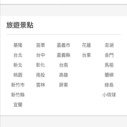
旅遊景點
基隆
苗栗
嘉義市
花蓮
澎湖
台北
台中
嘉義縣
台東
金門
新北
彰化
台南
馬祖
桃園
南投
高雄
蘭嶼
新竹市
雲林
屏東
綠島
新竹縣
小琉球
宜蘭