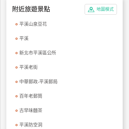
特
附近旅遊景點
地圖模式
色
民
平溪山泉豆花
宿
平溪
全
新北市平溪區公所
球
租
平溪老街
車
中華郵政-平溪郵局
網
紅
百年老郵筒
帶
你
古早味麵茶
玩
平溪防空洞