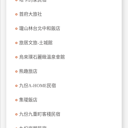
上
客
首府大旅社
服
瓏山林台北中和飯店
紅
旅居文旅-土城館
利
查
烏來璞石麗緻溫泉會館
詢
熊趣旅店
訂
九份A-HOME民宿
房
Q&A
集璦飯店
國
九份九重町客棧民宿
旅
卡