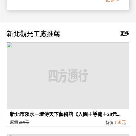
廠
商
合
新北觀光工廠推薦
更多
作
旅
伴
計
劃
商
品
宣
新北市淡水－琉傳天下藝術館《入園＋導覽＋20元...
傳
原價
250元
150元
特價