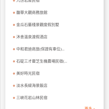
九份岩屋民宿
訂
房
馥華大觀商務旅館
金瓜石藝棧景觀度假別墅
請
款
沐舍溫泉渡假酒店
收
據
中和君迪商旅(保證有車位)...
合
作
石碇三才靈芝生機農場民宿(...
提
案
美好時光民宿
飯
淡水長緹海景飯店
店
合
三峽花岩山林民宿
作
更多 »