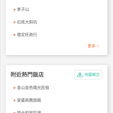
管
孝子山
理
石底大斜坑
會
億定旺商行
員
帳
更多 »
戶
客
服
附近熱門飯店
地圖模式
聯
絡
金山金色陽光民宿
單
安盛商務旅館
Line
線
塔卡的家民宿