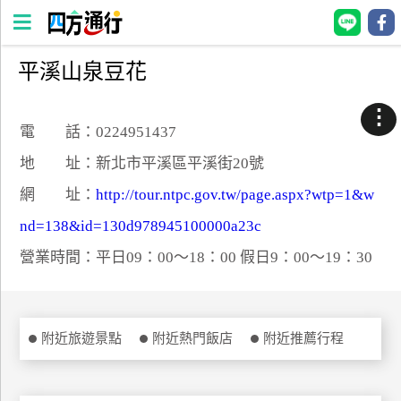
平溪山泉豆花
四
方
⋮
通
電 話：0224951437
行
地 址：新北市平溪區平溪街20號
訂
網 址：
http://tour.ntpc.gov.tw/page.aspx?wtp=1&w
房
nd=138&id=130d978945100000a23c
營業時間：平日09：00～18：00 假日9：00～19：30
台
灣
訂
房
附近旅遊景點
附近熱門飯店
附近推薦行程
直接跟飯店訂房
HOT