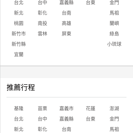
台北
台中
嘉義縣
台東
金門
新北
彰化
台南
馬祖
桃園
南投
高雄
蘭嶼
新竹市
雲林
屏東
綠島
新竹縣
小琉球
宜蘭
推薦行程
基隆
苗栗
嘉義市
花蓮
澎湖
台北
台中
嘉義縣
台東
金門
新北
彰化
台南
馬祖