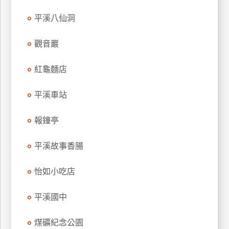
玩
平溪八仙洞
樂
地
觀音巖
圖
紅龜麵店
顧
客
服
平溪車站
務
報鐘亭
顧
客
平溪故事香腸
滿
意
怡如小吃店
度
平溪國中
訂
煤礦紀念公園
單