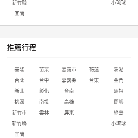
新竹縣
小琉球
宜蘭
推薦行程
基隆
苗栗
嘉義市
花蓮
澎湖
台北
台中
嘉義縣
台東
金門
新北
彰化
台南
馬祖
桃園
南投
高雄
蘭嶼
新竹市
雲林
屏東
綠島
新竹縣
小琉球
宜蘭