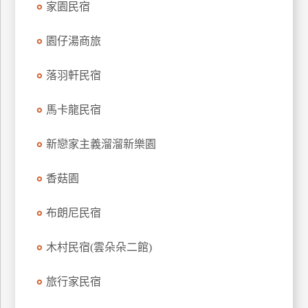
家園民宿
上
客
園仔湯商旅
服
落羽軒民宿
紅
馬卡龍民宿
利
查
新戀家主義溜溜新樂園
詢
香菇園
訂
房
布朗尼民宿
Q&A
木村民宿(雲朵朵二館)
國
旅行家民宿
旅
卡