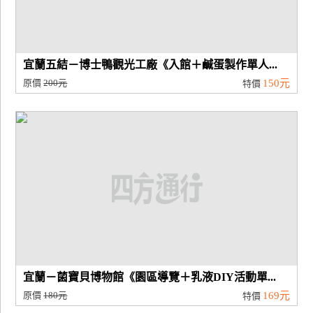
宜蘭五結－博士鴨觀光工廠《入館＋鹹蛋製作單人...
原價
200元
150元
特價
宜蘭－菌寶貝博物館《園區導覽＋乳液DIY活動單...
原價
180元
169元
特價