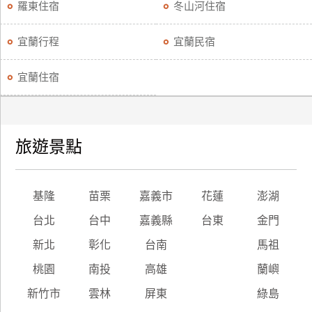
羅東住宿
冬山河住宿
宜蘭行程
宜蘭民宿
宜蘭住宿
旅遊景點
基隆
苗栗
嘉義市
花蓮
澎湖
台北
台中
嘉義縣
台東
金門
新北
彰化
台南
馬祖
桃園
南投
高雄
蘭嶼
新竹市
雲林
屏東
綠島