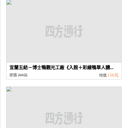
廠
商
合
作
旅
伴
計
宜蘭五結－博士鴨觀光工廠《入館＋彩繪鴨單人體...
劃
原價
200元
150元
特價
商
品
宣
傳