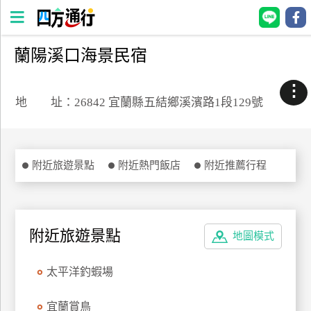
蘭陽溪口海景民宿
四
方
⋮
通
地 址：26842 宜蘭縣五結鄉溪濱路1段129號
行
訂
房
附近旅遊景點
附近熱門飯店
附近推薦行程
台
灣
訂
附近旅遊景點
地圖模式
房
太平洋釣蝦場
直接跟飯店訂房
HOT
宜蘭賞鳥