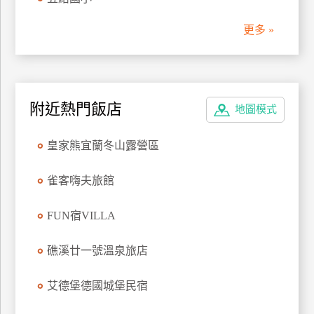
管
更多 »
理
會
員
附近熱門飯店
地圖模式
帳
戶
皇家熊宜蘭冬山露營區
客
雀客嗨夫旅館
服
聯
FUN宿VILLA
絡
單
礁溪廿一號溫泉旅店
艾德堡德國城堡民宿
Line
線