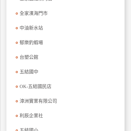
玩
全家濱海門市
樂
地
圖
中油新水站
顧
郁樂釣蝦場
客
服
務
台塑公館
五結國中
顧
客
OK-五結國民店
滿
意
漳洲實業有限公司
度
利辰企業社
訂
五結國小
單