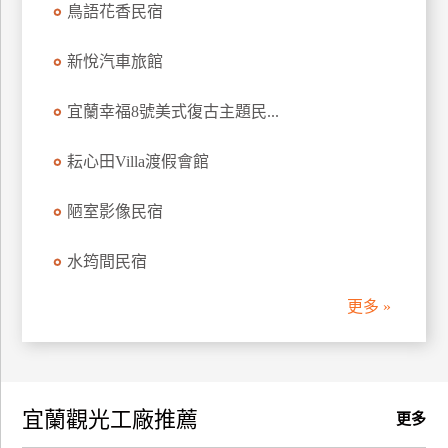
鳥語花香民宿
訂
房
新悅汽車旅館
宜蘭幸福8號美式復古主題民...
請
款
收
耘心田Villa渡假會館
據
陋室影像民宿
合
作
水筠間民宿
提
案
更多 »
飯
店
合
宜蘭觀光工廠推薦
作
更多