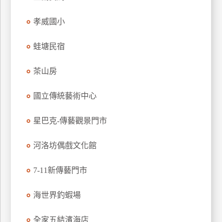
特
孝威國小
色
民
蛙塘民宿
宿
茶山房
全
球
國立傳統藝術中心
租
車
星巴克-傳藝觀景門市
河洛坊偶戲文化館
網
紅
7-11新傳藝門市
帶
你
海世界釣蝦場
玩
全家五結濱海店