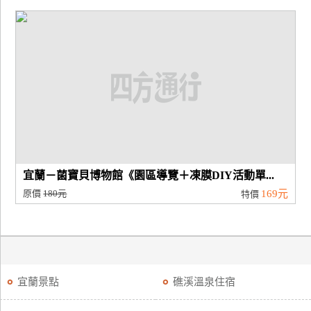
宜蘭－菌寶貝博物館《園區導覽＋凍膜DIY活動單...
原價
180元
169元
特價
宜蘭景點
礁溪溫泉住宿