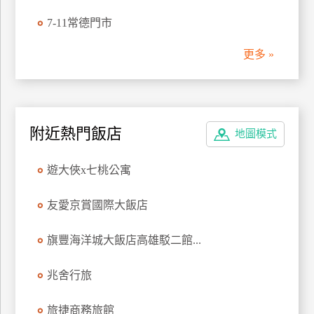
管
7-11常德門市
理
更多 »
會
員
帳
附近熱門飯店
戶
地圖模式
遊大俠x七桃公寓
客
服
友愛京賞國際大飯店
聯
絡
旗豐海洋城大飯店高雄駁二館...
單
兆舍行旅
Line
旅捷商務旅館
線