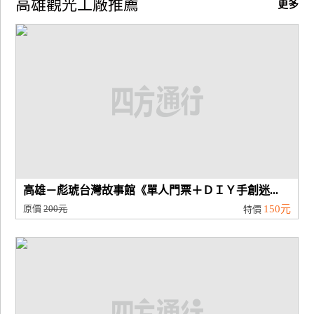
高雄觀光工廠推薦
更多
廠
商
合
作
旅
伴
計
劃
高雄－彪琥台灣故事館《單人門票＋ＤＩＹ手創迷...
原價
200元
150元
特價
商
品
宣
傳