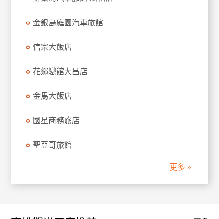
訂
房
金銀島庭園汽車旅館
信宗大飯店
請
款
花鄉戀館大昌店
收
據
金馬大飯店
合
作
國星商務旅店
提
案
聖亞哥旅館
更多 »
飯
店
合
作