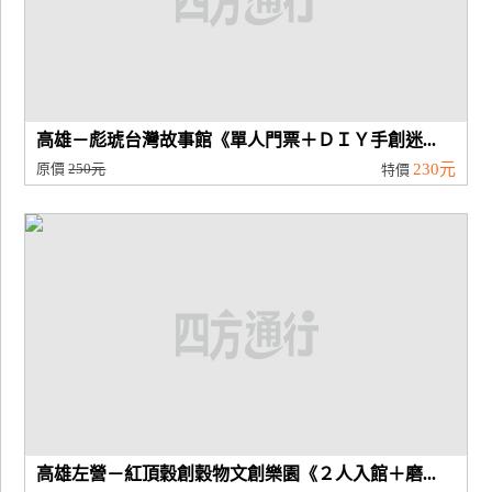
高雄－彪琥台灣故事館《單人門票＋ＤＩＹ手創迷...
原價
250元
230元
特價
高雄左營－紅頂穀創穀物文創樂園《２人入館＋磨...