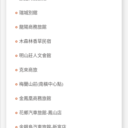
上
瑞城別舘
客
服
龍陽商務旅館
紅
木森林香草民宿
利
查
明山莊人文會館
詢
克來商旅
訂
梅蘭山莊(南橫中心點)
房
Q&A
金鳳凰商務旅館
花鄉汽車旅館-鳳山店
國
旅
卡
金銀島汽車旅館-新富店