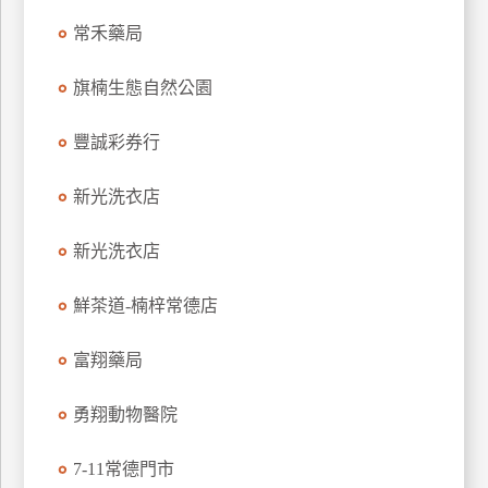
玩
常禾藥局
樂
地
旗楠生態自然公園
圖
豐誠彩券行
顧
客
服
新光洗衣店
務
新光洗衣店
顧
鮮茶道-楠梓常德店
客
滿
意
富翔藥局
度
勇翔動物醫院
訂
7-11常德門市
單