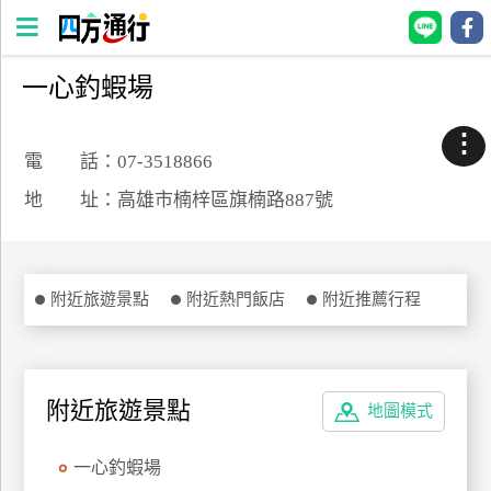
一心釣蝦場
四
方
⋮
通
電 話：07-3518866
行
地 址：高雄市楠梓區旗楠路887號
訂
房
附近旅遊景點
附近熱門飯店
附近推薦行程
台
灣
訂
房
附近旅遊景點
地圖模式
直接跟飯店訂房
HOT
一心釣蝦場