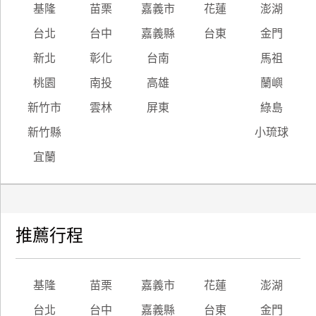
基隆
苗栗
嘉義市
花蓮
澎湖
台北
台中
嘉義縣
台東
金門
新北
彰化
台南
馬祖
桃園
南投
高雄
蘭嶼
新竹市
雲林
屏東
綠島
新竹縣
小琉球
宜蘭
推薦行程
基隆
苗栗
嘉義市
花蓮
澎湖
台北
台中
嘉義縣
台東
金門