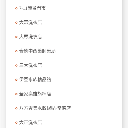
特
7-11麗景門市
色
民
大眾洗衣店
宿
大眾洗衣店
全
合德中西藥師藥局
球
租
三大洗衣店
車
伊豆水族精品館
網
全家高雄旗楠店
紅
帶
你
八方雲集水餃鍋貼-常德店
玩
大正洗衣店