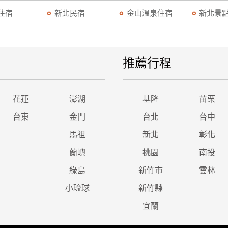
住宿
新北民宿
金山溫泉住宿
新北景
推薦行程
花蓮
澎湖
基隆
苗栗
台東
金門
台北
台中
馬祖
新北
彰化
蘭嶼
桃園
南投
綠島
新竹市
雲林
小琉球
新竹縣
宜蘭