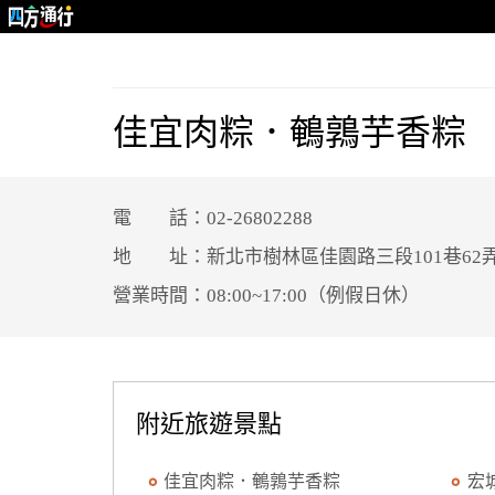
佳宜肉粽．鵪鶉芋香粽
電 話：02-26802288
地 址：新北市樹林區佳園路三段101巷62弄
營業時間：08:00~17:00（例假日休）
附近旅遊景點
佳宜肉粽．鵪鶉芋香粽
宏