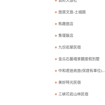
首府大旅社
旅居文旅-土城館
熊趣旅店
集璦飯店
九份岩屋民宿
金瓜石藝棧景觀度假別墅
中和君迪商旅(保證有車位)...
美好時光民宿
三峽花岩山林民宿