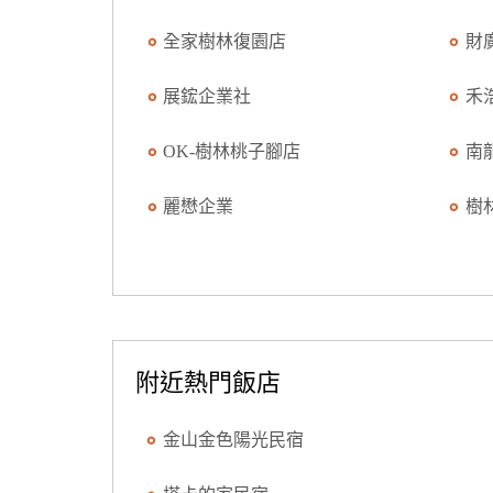
全家樹林復園店
財
展鋐企業社
禾
OK-樹林桃子腳店
南
麗懋企業
樹
附近熱門飯店
金山金色陽光民宿