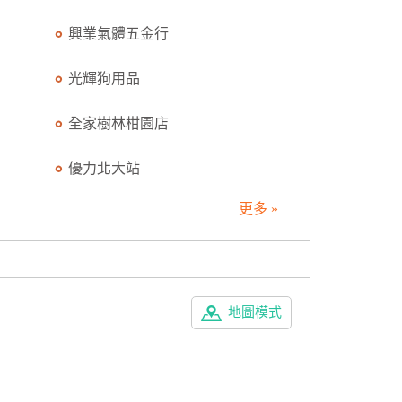
興業氣體五金行
光輝狗用品
全家樹林柑園店
優力北大站
更多 »
地圖模式