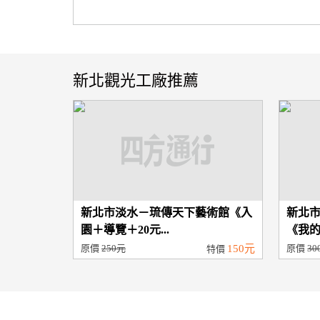
新北觀光工廠推薦
新北市淡水－琉傳天下藝術館《入
新北
園＋導覽＋20元...
《我的
原價
250元
150元
原價
30
特價