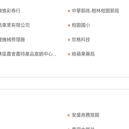
廣進彩券行
中華郵政-樹林柑園郵局
浩車業有限公司
柑園國小
龍機械修理廠
欣格科技
林區農會農特產品直銷中心...
綠蘋果藥局
安盛商務旅館