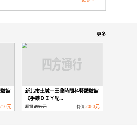
更多
體驗館
新北市土城－王鼎時間科藝體驗館
《手錶ＤＩＹ配...
710元
原價
2080元
2080元
特價