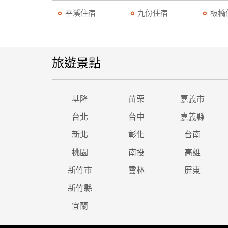
平溪住宿
九份住宿
板橋
旅遊景點
基隆
苗栗
嘉義市
台北
台中
嘉義縣
新北
彰化
台南
桃園
南投
高雄
新竹市
雲林
屏東
新竹縣
宜蘭