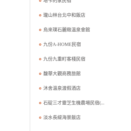
塔卡的家民宿
瓏山林台北中和飯店
烏來璞石麗緻溫泉會館
九份A-HOME民宿
九份九重町客棧民宿
馥華大觀商務旅館
沐舍溫泉渡假酒店
石碇三才靈芝生機農場民宿(...
淡水長緹海景飯店