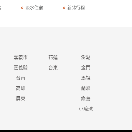
點
淡水住宿
新北行程
嘉義市
花蓮
澎湖
嘉義縣
台東
金門
台南
馬祖
高雄
蘭嶼
屏東
綠島
小琉球