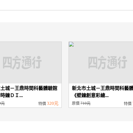
市土城－王鼎時間科藝體驗館
新北市土城－王鼎時間科藝
時鐘ＤＩ...
《壁鐘創意彩繪...
0元
320元
原價
710元
特價
特價