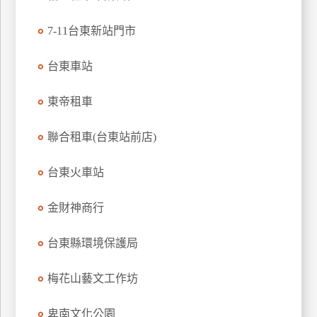
特
7-11台東新站門市
色
民
台東車站
宿
東帝租車
全
球
聯合租車(台東站前店)
租
車
台東火車站
金財神商行
網
紅
台東縣環境保護局
帶
你
梅花山藝文工作坊
玩
卑南文化公園