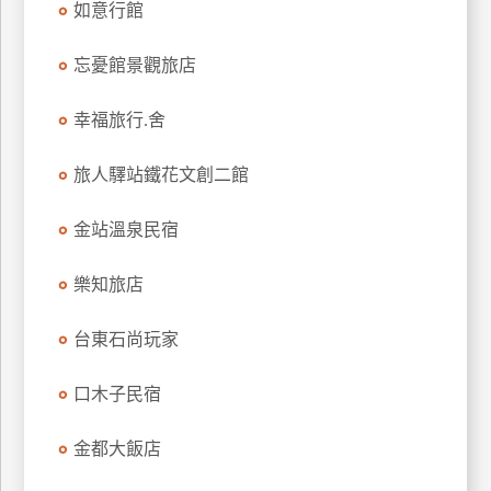
如意行館
上
客
忘憂館景觀旅店
服
幸福旅行.舍
紅
旅人驛站鐵花文創二館
利
查
金站溫泉民宿
詢
樂知旅店
訂
房
台東石尚玩家
Q&A
口木子民宿
國
金都大飯店
旅
卡