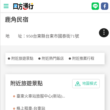
鹿角民宿
四
方
⋮
通
地 址：950台東縣台東市國泰街71號
行
訂
房
附近旅遊景點
附近熱門飯店
附近推薦行程
台
灣
訂
附近旅遊景點
地圖模式
房
臺東火車站旅服中心(新站)...
直接跟飯店訂房
HOT
格上租車-台東站