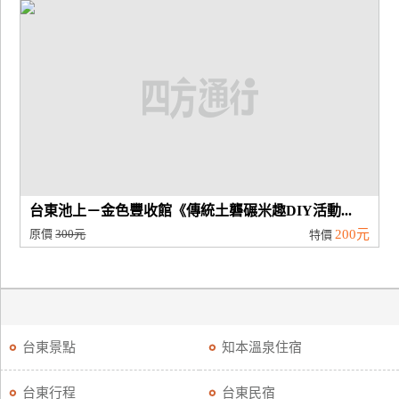
廠
商
合
作
旅
伴
計
台東池上－金色豐收館《傳統土礱碾米趣DIY活動...
劃
原價
300元
200元
特價
商
品
宣
台東景點
知本溫泉住宿
傳
台東行程
台東民宿