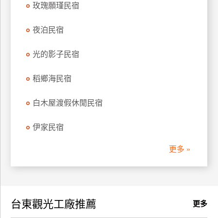
玫瑰願瑾民宿
訂
房
夜泊民宿
光的影子民宿
請
款
收
稻鄉海民宿
據
白木屋渡假休閒民宿
合
作
伊家民宿
提
案
更多 »
飯
店
合
台東觀光工廠推薦
作
更多