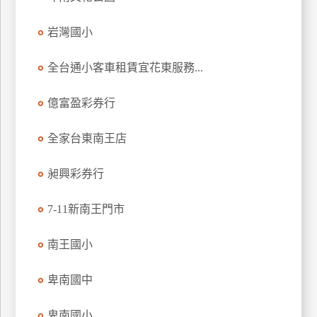
玩
岩灣國小
樂
地
圖
全台通小客車租賃宜花東服務...
顧
億富盈彩券行
客
服
務
全家台東南王店
昶興彩券行
顧
客
7-11新南王門市
滿
意
南王國小
度
卑南國中
訂
卑南國小
單