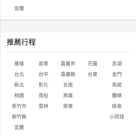
宜蘭
推薦行程
基隆
苗栗
嘉義市
花蓮
澎湖
台北
台中
嘉義縣
台東
金門
新北
彰化
台南
馬祖
桃園
南投
高雄
蘭嶼
新竹市
雲林
屏東
綠島
新竹縣
小琉球
宜蘭