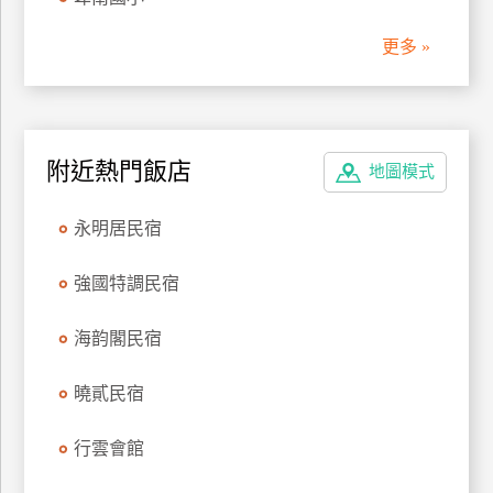
管
更多 »
理
會
員
附近熱門飯店
地圖模式
帳
戶
永明居民宿
客
強國特調民宿
服
聯
海韵閣民宿
絡
單
曉貳民宿
行雲會館
Line
線