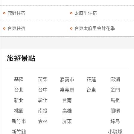
鹿野住宿
太麻里住宿
台東住宿
台東太麻里金針花季
旅遊景點
基隆
苗栗
嘉義市
花蓮
澎湖
台北
台中
嘉義縣
台東
金門
新北
彰化
台南
馬祖
桃園
南投
高雄
蘭嶼
新竹市
雲林
屏東
綠島
新竹縣
小琉球