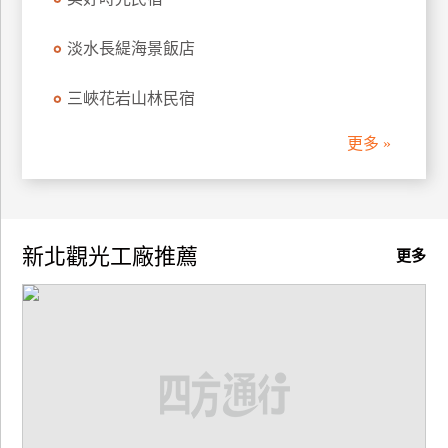
廠
淡水長緹海景飯店
商
合
三峽花岩山林民宿
作
更多 »
旅
伴
計
新北觀光工廠推薦
劃
更多
商
品
宣
傳