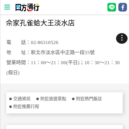
佘家孔雀蛤大王淡水店
四
方
⋮
通
電 話：02-86310526
行
地 址：新北市淡水區中正路一段55號
訂
營業時間：11：00～21：00(平日)；10：30～21：30
房
(假日)
台
灣
訂
交通資訊
附近旅遊景點
附近熱門飯店
房
附近推薦行程
直接跟飯店訂房
HOT