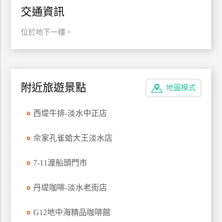
交通資訊
特
色
位於地下一樓。
民
宿
全
附近旅遊景點
地圖模式
球
租
西堤牛排-淡水中正店
車
佘家孔雀蛤大王淡水店
網
7-11渡船頭門市
紅
帶
你
丹堤咖啡-淡水老街店
玩
G12地中海精品咖啡館