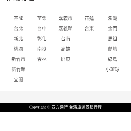
基隆
苗栗
嘉義市
花蓮
澎湖
台北
台中
嘉義縣
台東
金門
新北
彰化
台南
馬祖
桃園
南投
高雄
蘭嶼
新竹市
雲林
屏東
綠島
新竹縣
小琉球
宜蘭
Copyright © 四方通行 台灣旅遊景點行程