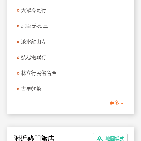
管
大眾冷氣行
理
屈臣氏-淡三
會
淡水龍山寺
員
帳
弘易電器行
戶
林立行民俗名產
客
服
古早麵茶
聯
更多 »
絡
單
Line
附近熱門飯店
地圖模式
線