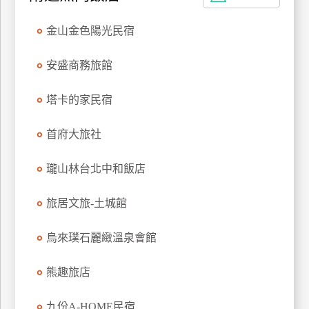
上
金山金色陽光民宿
客
服
安盛商務旅館
紅
塔卡的家民宿
利
查
首府大旅社
詢
瓏山林台北中和飯店
訂
旅居文旅-土城館
房
Q&A
烏來璞石麗緻溫泉會館
熊趣旅店
國
旅
卡
九份A-HOME民宿