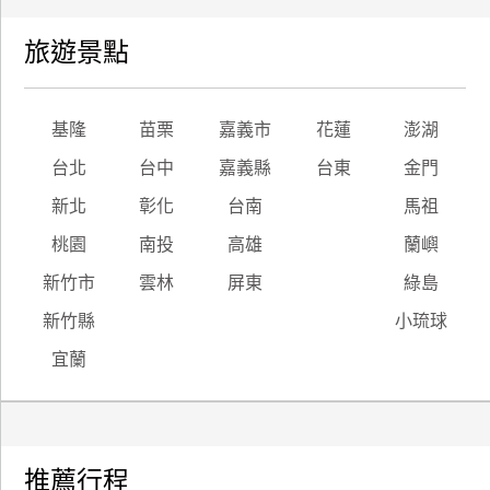
旅遊景點
基隆
苗栗
嘉義市
花蓮
澎湖
台北
台中
嘉義縣
台東
金門
新北
彰化
台南
馬祖
桃園
南投
高雄
蘭嶼
新竹市
雲林
屏東
綠島
新竹縣
小琉球
宜蘭
推薦行程