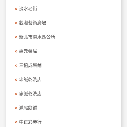
玩
淡水老街
樂
地
觀潮藝術廣場
圖
新北市淡水區公所
顧
客
服
惠元藥局
務
三協成餅鋪
顧
忠誠乾洗店
客
滿
意
忠誠乾洗店
度
滬尾餅舖
訂
中正彩券行
單