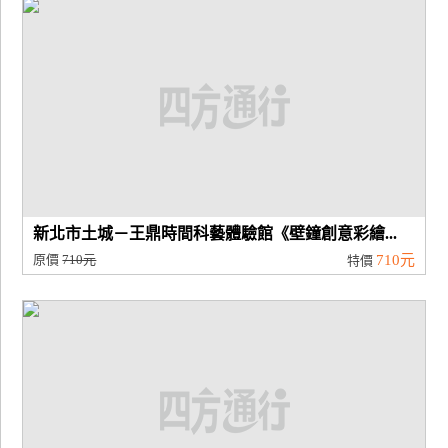
新北市土城－王鼎時間科藝體驗館《壁鐘創意彩繪...
原價
710元
710元
特價