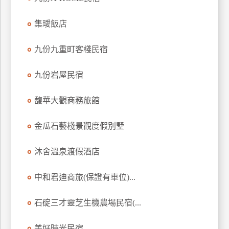
訂
房
集璦飯店
九份九重町客棧民宿
請
款
九份岩屋民宿
收
據
馥華大觀商務旅館
合
作
金瓜石藝棧景觀度假別墅
提
案
沐舍溫泉渡假酒店
中和君迪商旅(保證有車位)...
飯
店
合
石碇三才靈芝生機農場民宿(...
作
美好時光民宿