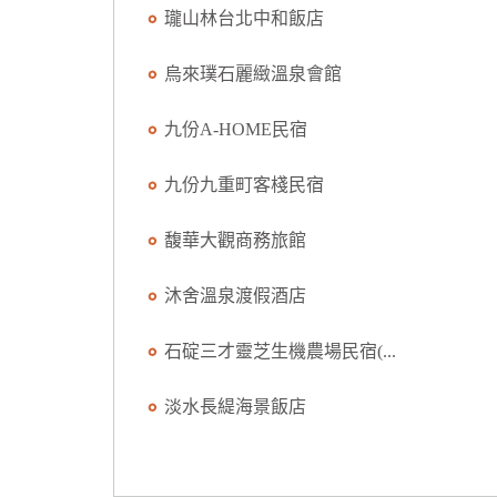
瓏山林台北中和飯店
烏來璞石麗緻溫泉會館
九份A-HOME民宿
九份九重町客棧民宿
馥華大觀商務旅館
沐舍溫泉渡假酒店
石碇三才靈芝生機農場民宿(...
淡水長緹海景飯店