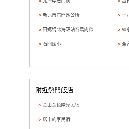
北海岸石門洞
富
新北市石門區公所
十
田媽媽北海驛站石農肉粽
練
石門國小
全
附近熱門飯店
金山金色陽光民宿
塔卡的家民宿