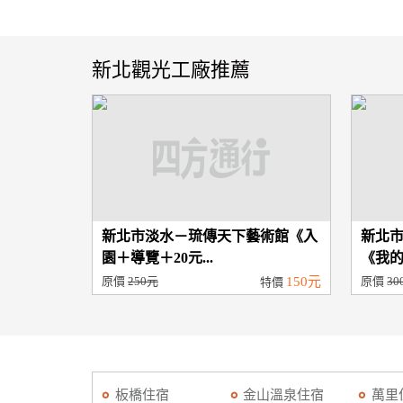
新北觀光工廠推薦
新北市淡水－琉傳天下藝術館《入
新北
園＋導覽＋20元...
《我的
原價
250元
150元
原價
30
特價
板橋住宿
金山溫泉住宿
萬里