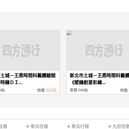
市土城－王鼎時間科藝體驗館
新北市土城－王鼎時間科藝
時鐘ＤＩ...
《壁鐘創意彩繪...
0元
320元
原價
710元
特價
特價
住宿
新北住宿
新北行程
九份住