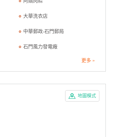
阿嬌肉粽
大華洗衣店
中華郵政-石門郵局
石門風力發電廠
更多 »
地圖模式