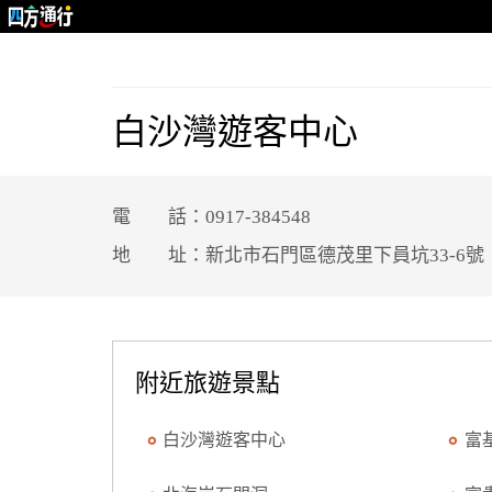
白沙灣遊客中心
電 話：0917-384548
地 址：新北市石門區德茂里下員坑33-6號
附近旅遊景點
白沙灣遊客中心
富