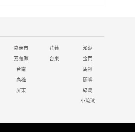
嘉義市
花蓮
澎湖
嘉義縣
台東
金門
台南
馬祖
高雄
蘭嶼
屏東
綠島
小琉球