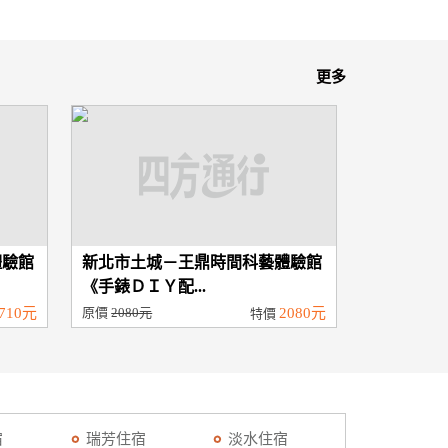
更多
體驗館
新北市土城－王鼎時間科藝體驗館
《手錶ＤＩＹ配...
710元
原價
2080元
2080元
特價
宿
瑞芳住宿
淡水住宿