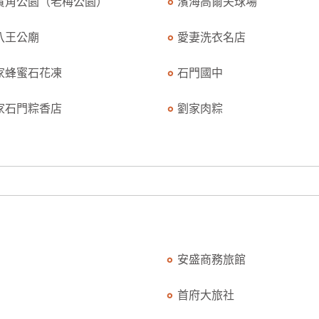
貴角公園（老梅公園）
濱海高爾夫球場
八王公廟
愛妻洗衣名店
家蜂蜜石花凍
石門國中
家石門粽香店
劉家肉粽
安盛商務旅館
首府大旅社