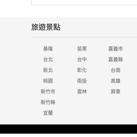
旅遊景點
基隆
苗栗
嘉義市
台北
台中
嘉義縣
新北
彰化
台南
桃園
南投
高雄
新竹市
雲林
屏東
新竹縣
宜蘭