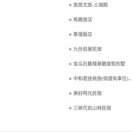
旅居文旅-土城館
熊趣旅店
集璦飯店
九份岩屋民宿
金瓜石藝棧景觀度假別墅
中和君迪商旅(保證有車位)...
美好時光民宿
三峽花岩山林民宿