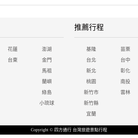
推薦行程
花蓮
澎湖
基隆
苗栗
台東
金門
台北
台中
馬祖
新北
彰化
蘭嶼
桃園
南投
綠島
新竹市
雲林
小琉球
新竹縣
宜蘭
Copyright © 四方通行 台灣旅遊景點行程