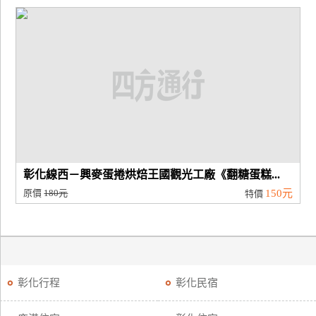
彰化線西－興麥蛋捲烘焙王國觀光工廠《翻糖蛋糕...
原價
180元
150元
特價
彰化行程
彰化民宿