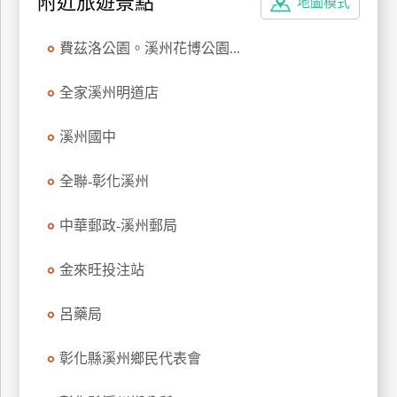
附近旅遊景點
地圖模式
訂
房
費茲洛公園。溪州花博公園...
全家溪州明道店
請
款
溪州國中
收
據
全聯-彰化溪州
合
作
中華郵政-溪州郵局
提
案
金來旺投注站
飯
呂藥局
店
合
彰化縣溪州鄉民代表會
作