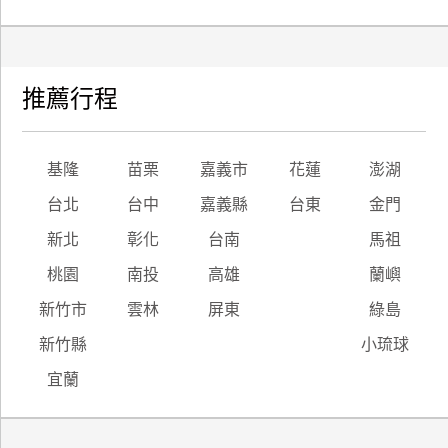
推薦行程
基隆
苗栗
嘉義市
花蓮
澎湖
台北
台中
嘉義縣
台東
金門
新北
彰化
台南
馬祖
桃園
南投
高雄
蘭嶼
新竹市
雲林
屏東
綠島
新竹縣
小琉球
宜蘭