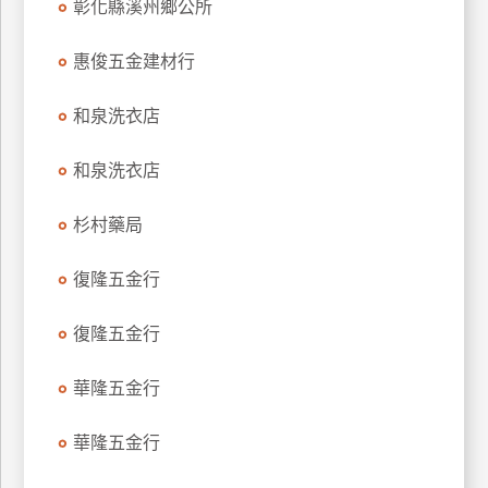
彰化縣溪州鄉公所
廠
惠俊五金建材行
商
合
和泉洗衣店
作
和泉洗衣店
旅
伴
杉村藥局
計
劃
復隆五金行
復隆五金行
商
品
華隆五金行
宣
傳
華隆五金行