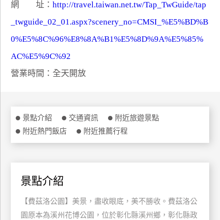
網 址：
http://travel.taiwan.net.tw/Tap_TwGuide/tap
特
_twguide_02_01.aspx?scenery_no=CMSI_%E5%BD%B
色
民
0%E5%8C%96%E8%8A%B1%E5%8D%9A%E5%85%
宿
AC%E5%9C%92
營業時間：全天開放
全
球
租
車
景點介紹
交通資訊
附近旅遊景點
附近熱門飯店
附近推薦行程
網
紅
帶
景點介紹
你
玩
【費茲洛公園】美景，盡收眼底，美不勝收。費茲洛公
園原本為溪州花博公園，位於彰化縣溪州鄉，彰化縣政