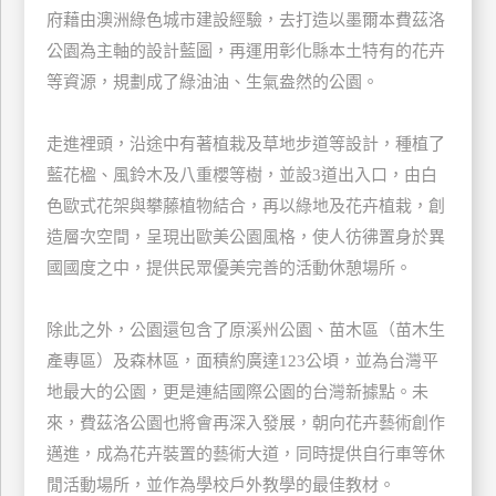
府藉由澳洲綠色城市建設經驗，去打造以墨爾本費茲洛
玩
公園為主軸的設計藍圖，再運用彰化縣本土特有的花卉
樂
地
等資源，規劃成了綠油油、生氣盎然的公園。
圖
走進裡頭，沿途中有著植栽及草地步道等設計，種植了
顧
客
藍花楹、風鈴木及八重櫻等樹，並設3道出入口，由白
服
色歐式花架與攀藤植物結合，再以綠地及花卉植栽，創
務
造層次空間，呈現出歐美公園風格，使人彷彿置身於異
國國度之中，提供民眾優美完善的活動休憩場所。
顧
客
除此之外，公園還包含了原溪州公園、苗木區（苗木生
滿
產專區）及森林區，面積約廣達123公頃，並為台灣平
意
度
地最大的公園，更是連結國際公園的台灣新據點。未
來，費茲洛公園也將會再深入發展，朝向花卉藝術創作
邁進，成為花卉裝置的藝術大道，同時提供自行車等休
訂
閒活動場所，並作為學校戶外教學的最佳教材。
單