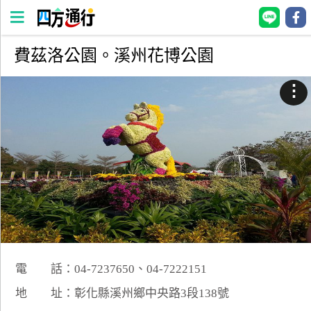
費茲洛公園。溪州花博公園
四
方
⋮
通
行
訂
房
台
灣
訂
房
電 話：04-7237650、04-7222151
直接跟飯店訂房
HOT
地 址：彰化縣溪州鄉中央路3段138號