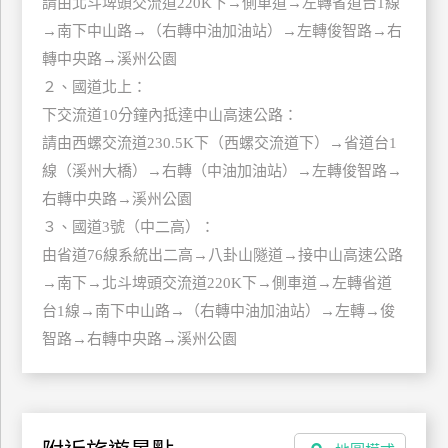
請由北斗埤頭交流道220K下→側車道→左轉省道台1線
上
→南下中山路→（右轉中油加油站）→左轉俊智路→右
客
轉中央路→溪州公園
服
２、國道北上：
下交流道10分鐘內抵達中山高速公路：
紅
請由西螺交流道230.5K下（西螺交流道下）→省道台1
利
線（溪州大橋）→右轉（中油加油站）→左轉俊智路→
查
右轉中央路→溪州公園
詢
３、國道3號（中二高）：
由省道76線系統出二高→八卦山隧道→接中山高速公路
訂
→南下→北斗埤頭交流道220K下→側車道→左轉省道
房
台1線→南下中山路→（右轉中油加油站）→左轉→俊
Q&A
智路→右轉中央路→溪州公園
國
旅
卡