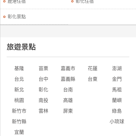
鹿港住宿
彰化住宿
彰化景點
旅遊景點
基隆
苗栗
嘉義市
花蓮
澎湖
台北
台中
嘉義縣
台東
金門
新北
彰化
台南
馬祖
桃園
南投
高雄
蘭嶼
新竹市
雲林
屏東
綠島
新竹縣
小琉球
宜蘭