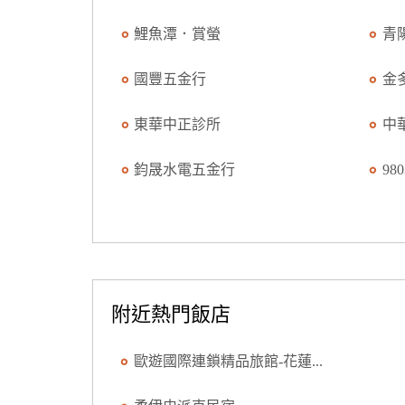
鯉魚潭．賞螢
青
國豐五金行
金
東華中正診所
中
鈞晟水電五金行
98
附近熱門飯店
歐遊國際連鎖精品旅館-花蓮...