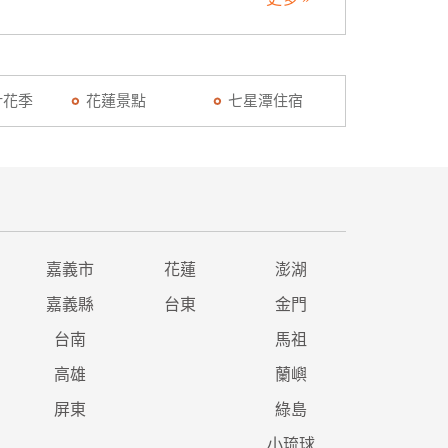
針花季
花蓮景點
七星潭住宿
嘉義市
花蓮
澎湖
嘉義縣
台東
金門
台南
馬祖
高雄
蘭嶼
屏東
綠島
小琉球