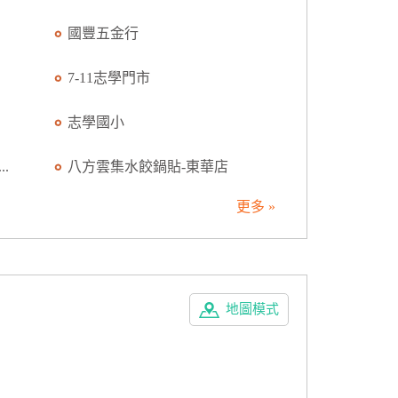
國豐五金行
7-11志學門市
志學國小
.
八方雲集水餃鍋貼-東華店
更多 »
地圖模式