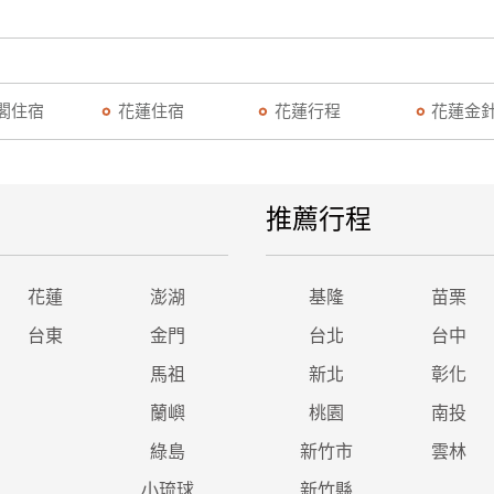
閣住宿
花蓮住宿
花蓮行程
花蓮金
推薦行程
花蓮
澎湖
基隆
苗栗
台東
金門
台北
台中
馬祖
新北
彰化
蘭嶼
桃園
南投
綠島
新竹市
雲林
小琉球
新竹縣