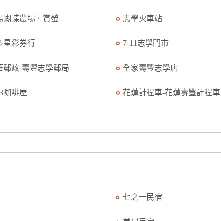
陽蝴蝶農場．賞螢
志學火車站
多星彩券行
7-11志學門市
華郵政-壽豐志學郵局
全家壽豐志學店
03咖啡屋
花蓮計程車-花蓮壽豐計程車..
七之一民宿