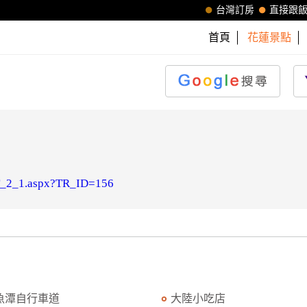
台灣訂房
直接跟
首頁
花蓮景點
/RT_2_1.aspx?TR_ID=156
魚潭自行車道
大陸小吃店