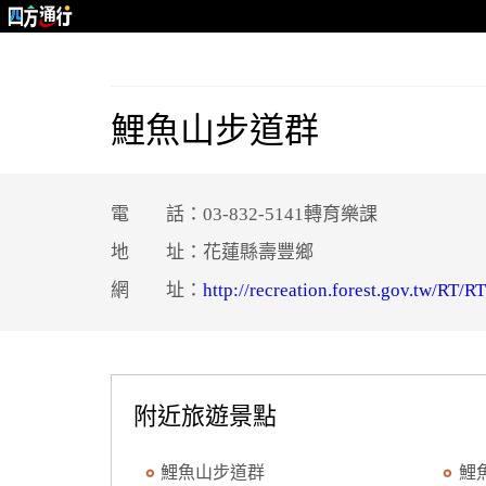
鯉魚山步道群
電 話：03-832-5141轉育樂課
地 址：花蓮縣壽豐鄉
網 址：
http://recreation.forest.gov.tw/RT
附近旅遊景點
鯉魚山步道群
鯉