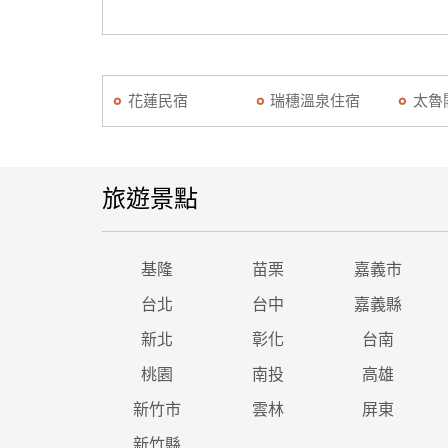
花蓮民宿
瑞穗溫泉住宿
太魯
旅遊景點
基隆
苗栗
嘉義市
台北
台中
嘉義縣
新北
彰化
台南
桃園
南投
高雄
新竹市
雲林
屏東
新竹縣