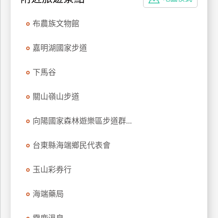
特
色
布農族文物館
民
宿
嘉明湖國家步道
下馬谷
全
球
關山嶺山步道
租
車
向陽國家森林遊樂區步道群...
台東縣海端鄉民代表會
網
紅
玉山彩券行
帶
你
海端藥局
玩