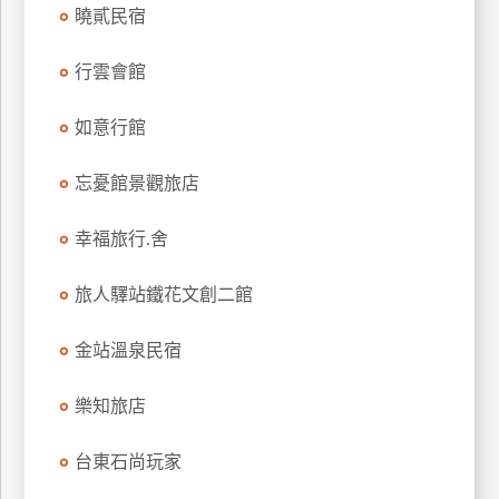
曉貳民宿
上
客
行雲會館
服
如意行館
紅
利
忘憂館景觀旅店
查
詢
幸福旅行.舍
旅人驛站鐵花文創二館
訂
房
金站溫泉民宿
Q&A
樂知旅店
國
台東石尚玩家
旅
卡