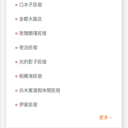
口木子民宿
訂
房
金都大飯店
請
玫瑰願瑾民宿
款
收
夜泊民宿
據
光的影子民宿
合
作
提
稻鄉海民宿
案
白木屋渡假休閒民宿
飯
伊家民宿
店
合
更多 »
作