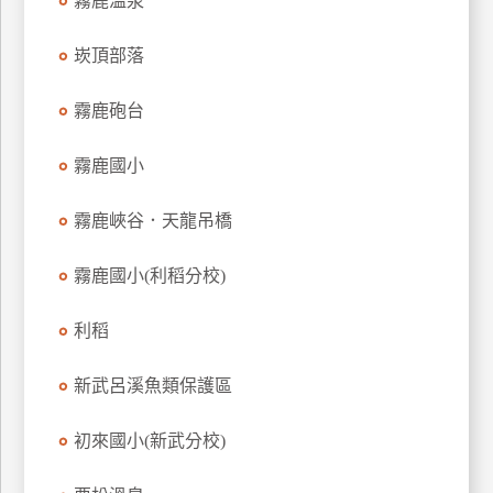
霧鹿溫泉
玩
樂
崁頂部落
地
圖
霧鹿砲台
顧
霧鹿國小
客
服
務
霧鹿峽谷．天龍吊橋
霧鹿國小(利稻分校)
顧
客
利稻
滿
意
新武呂溪魚類保護區
度
初來國小(新武分校)
訂
單