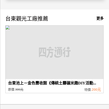
廠
商
台東觀光工廠推薦
更多
合
作
旅
伴
計
劃
商
台東池上－金色豐收館《傳統土礱碾米趣DIY活動...
品
原價
300元
200元
特價
宣
傳