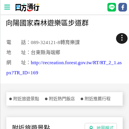
向陽國家森林遊樂區步道群
四
方
⋮
通
電 話：089-324121-8轉育樂課
行
地 址：台東縣海端鄉
訂
網 址：
http://recreation.forest.gov.tw/RT/RT_2_1.as
房
px?TR_ID=169
台
灣
訂
附近旅遊景點
附近熱門飯店
附近推薦行程
房
直接跟飯店訂房
HOT
附近旅遊景點
地圖模式