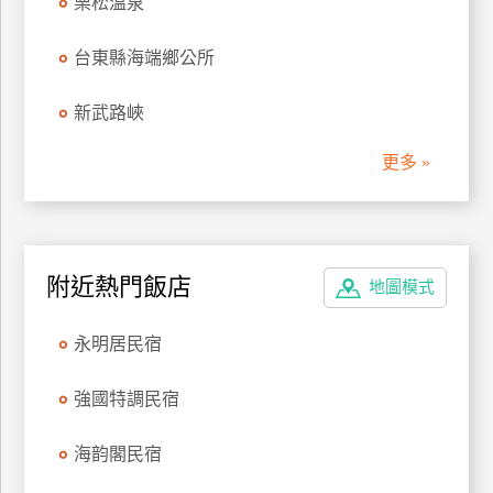
栗松溫泉
管
理
台東縣海端鄉公所
新武路峽
會
員
更多 »
帳
戶
客
附近熱門飯店
地圖模式
服
聯
永明居民宿
絡
單
強國特調民宿
海韵閣民宿
Line
線