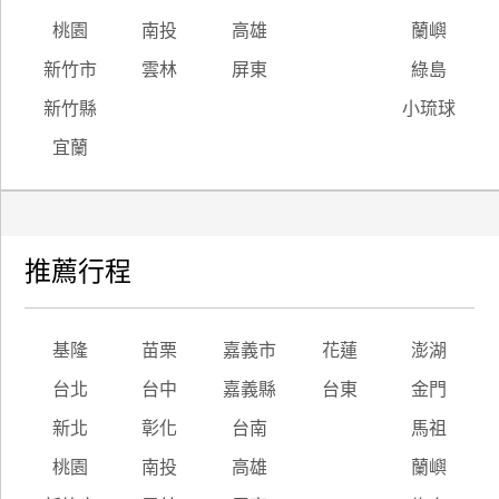
桃園
南投
高雄
蘭嶼
新竹市
雲林
屏東
綠島
新竹縣
小琉球
宜蘭
推薦行程
基隆
苗栗
嘉義市
花蓮
澎湖
台北
台中
嘉義縣
台東
金門
新北
彰化
台南
馬祖
桃園
南投
高雄
蘭嶼