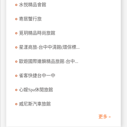
水悦精品會館
訂
房
寄居蟹行旅
請
覓玥精品時尚旅館
款
收
星漾商旅-台中中清館(環保標...
據
歐遊國際連鎖精品旅館-台中...
合
作
提
雀客快捷台中一中
案
心媞Spa休閒旅館
飯
威尼斯汽車旅館
店
合
更多 »
作