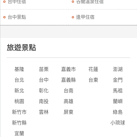
台中住宿
谷關溫泉住宿
台中景點
逢甲住宿
旅遊景點
基隆
苗栗
嘉義市
花蓮
澎湖
台北
台中
嘉義縣
台東
金門
新北
彰化
台南
馬祖
桃園
南投
高雄
蘭嶼
新竹市
雲林
屏東
綠島
新竹縣
小琉球
宜蘭