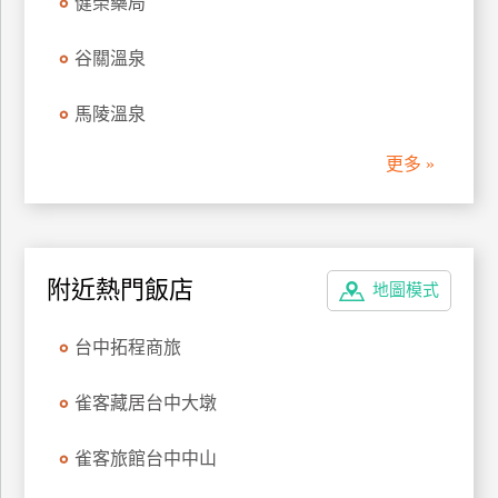
健榮藥局
管
理
谷關溫泉
馬陵溫泉
會
員
更多 »
帳
戶
客
附近熱門飯店
地圖模式
服
聯
台中拓程商旅
絡
單
雀客藏居台中大墩
雀客旅館台中中山
Line
線