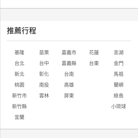
推薦行程
基隆
苗栗
嘉義市
花蓮
澎湖
台北
台中
嘉義縣
台東
金門
新北
彰化
台南
馬祖
桃園
南投
高雄
蘭嶼
新竹市
雲林
屏東
綠島
新竹縣
小琉球
宜蘭