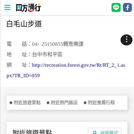
白毛山步道
四
方
⋮
通
電 話：04- 25150855轉育樂課
行
地 址：台中市和平區
訂
網 址：
http://recreation.forest.gov.tw/Rt/RT_2_1.as
房
px?TR_ID=059
台
灣
訂
附近旅遊景點
附近熱門飯店
附近推薦行程
房
直接跟飯店訂房
HOT
附近旅遊景點
地圖模式