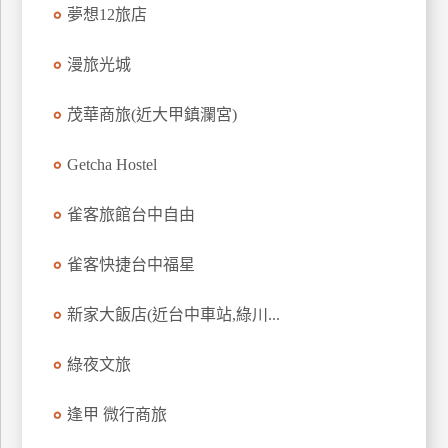
夢想12旅店
上
客
漫旅光城
服
茂華商旅(近大甲鎮瀾宮)
紅
利
Getcha Hostel
查
詢
雀客旅館台中自由
雀客快捷台中福星
訂
房
新家大飯店(近台中車站,綠川...
Q&A
綠夜文旅
國
逢甲 微行商旅
旅
卡