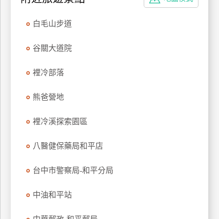
特
色
白毛山步道
民
宿
谷關大道院
裡冷部落
全
球
熊爸營地
租
車
裡冷溪探索園區
八醫健保藥局和平店
網
紅
台中市警察局-和平分局
帶
你
中油和平站
玩