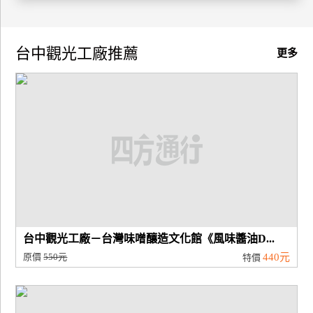
廠
商
台中觀光工廠推薦
更多
合
作
旅
伴
計
劃
商
台中觀光工廠－台灣味噌釀造文化館《風味醬油D...
品
原價
550元
440元
特價
宣
傳