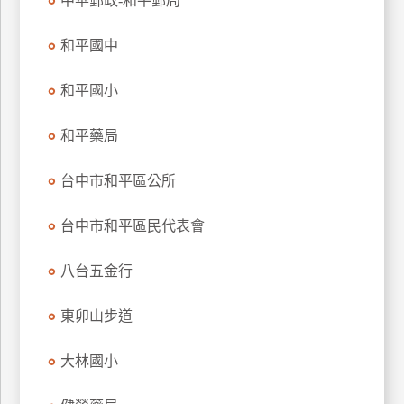
中華郵政-和平郵局
玩
樂
和平國中
地
圖
和平國小
顧
和平藥局
客
服
務
台中市和平區公所
台中市和平區民代表會
顧
客
八台五金行
滿
意
東卯山步道
度
大林國小
訂
單