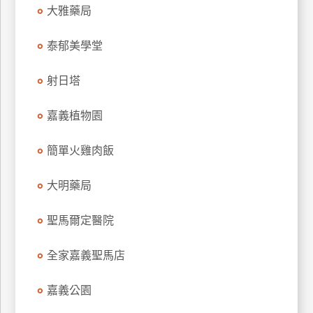
大雅藥局
玩
樂
泰郁美學堂
地
圖
射日塔
顧
客
嘉義植物園
服
務
簡單火雞肉飯
顧
大明藥局
客
滿
聖馬爾定醫院
意
度
全家嘉義聖馬店
嘉義公園
訂
單