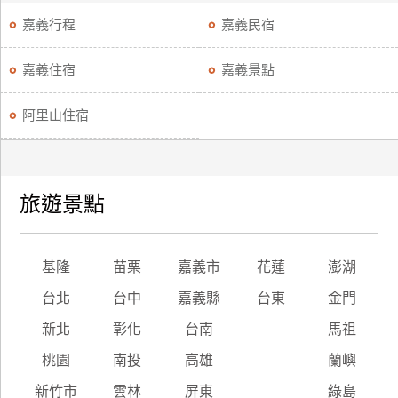
嘉義行程
嘉義民宿
嘉義住宿
嘉義景點
阿里山住宿
旅遊景點
基隆
苗栗
嘉義市
花蓮
澎湖
台北
台中
嘉義縣
台東
金門
新北
彰化
台南
馬祖
桃園
南投
高雄
蘭嶼
新竹市
雲林
屏東
綠島