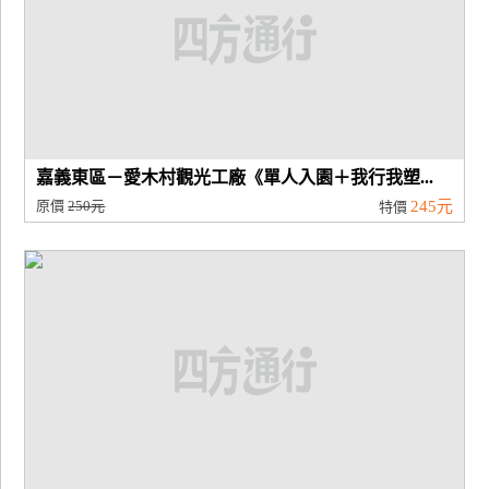
嘉義東區－愛木村觀光工廠《單人入園＋我行我塑...
原價
250元
245元
特價