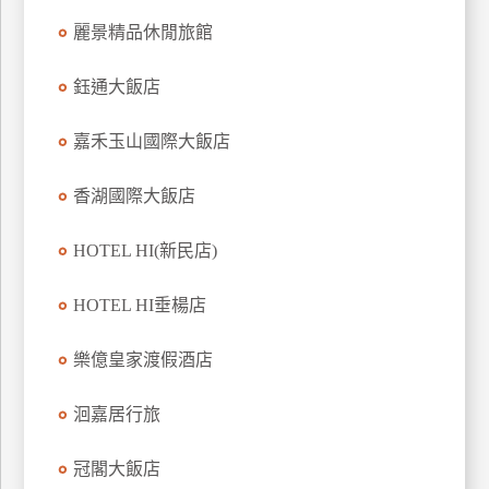
上
麗景精品休閒旅館
客
服
鈺通大飯店
嘉禾玉山國際大飯店
紅
利
香湖國際大飯店
查
詢
HOTEL HI(新民店)
訂
HOTEL HI垂楊店
房
Q&A
樂億皇家渡假酒店
洄嘉居行旅
國
旅
冠閣大飯店
卡