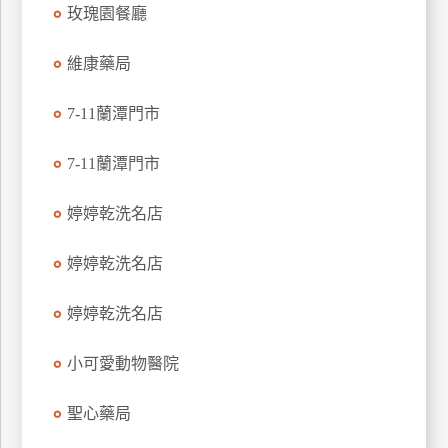
玫瑰園餐廳
特
色
維康藥局
民
宿
7-11蘭潭門市
7-11蘭潭門市
全
球
租
婷婷乾洗名店
車
婷婷乾洗名店
網
婷婷乾洗名店
紅
帶
小可愛動物醫院
你
玩
聖心藥局