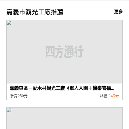
嘉義市觀光工廠推薦
廠
更多
商
合
作
旅
伴
計
劃
嘉義東區－愛木村觀光工廠《單人入園＋檜樂箸福...
商
原價
250元
245元
特價
品
宣
傳