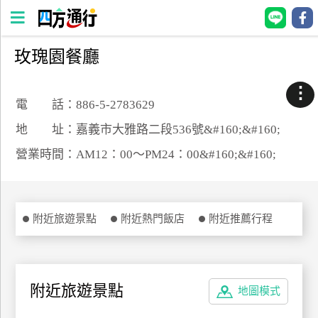
玫瑰園餐廳
四
方
⋮
通
電 話：886-5-2783629
行
地 址：嘉義市大雅路二段536號&#160;&#160;
訂
營業時間：AM12：00～PM24：00&#160;&#160;
房
台
附近旅遊景點
附近熱門飯店
附近推薦行程
灣
訂
房
附近旅遊景點
地圖模式
直接跟飯店訂房
HOT