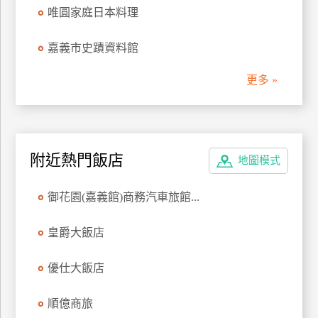
唯圓家庭日本料理
管
理
嘉義市史蹟資料館
更多 »
會
員
帳
戶
附近熱門飯店
地圖模式
客
御花園(嘉義館)商務汽車旅館...
服
聯
皇爵大飯店
絡
單
優仕大飯店
Line
順億商旅
線