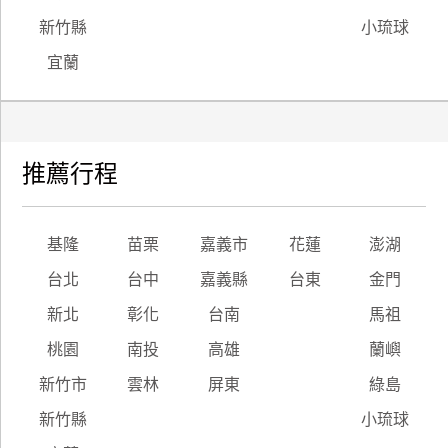
新竹縣
小琉球
宜蘭
推薦行程
基隆
苗栗
嘉義市
花蓮
澎湖
台北
台中
嘉義縣
台東
金門
新北
彰化
台南
馬祖
桃園
南投
高雄
蘭嶼
新竹市
雲林
屏東
綠島
新竹縣
小琉球