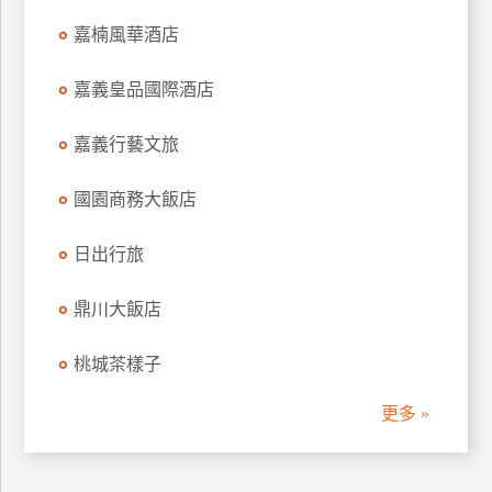
訂
嘉楠風華酒店
房
嘉義皇品國際酒店
請
嘉義行藝文旅
款
收
國園商務大飯店
據
合
日出行旅
作
提
案
鼎川大飯店
桃城茶樣子
飯
店
更多 »
合
作