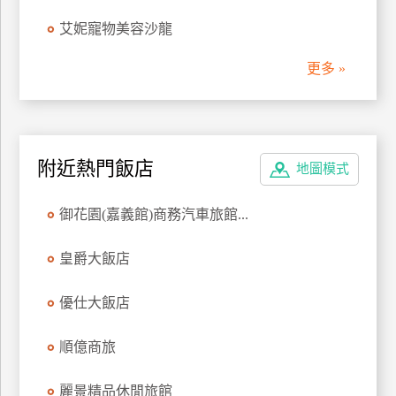
管
艾妮寵物美容沙龍
理
更多 »
會
員
帳
附近熱門飯店
戶
地圖模式
御花園(嘉義館)商務汽車旅館...
客
服
皇爵大飯店
聯
絡
優仕大飯店
單
順億商旅
Line
麗景精品休閒旅館
線