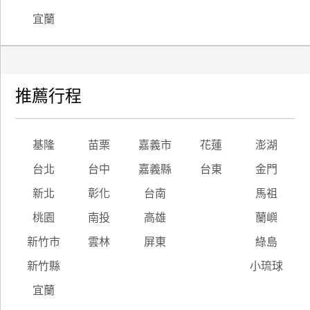
宜蘭
推薦行程
基隆
苗栗
嘉義市
花蓮
澎湖
台北
台中
嘉義縣
台東
金門
新北
彰化
台南
馬祖
桃園
南投
高雄
蘭嶼
新竹市
雲林
屏東
綠島
新竹縣
小琉球
宜蘭