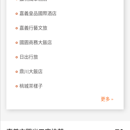
訂
房
嘉義皇品國際酒店
嘉義行藝文旅
請
款
國園商務大飯店
收
據
日出行旅
合
作
鼎川大飯店
提
案
桃城茶樣子
更多 »
飯
店
合
作