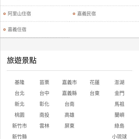
阿里山住宿
嘉義民宿
嘉義住宿
旅遊景點
基隆
苗栗
嘉義市
花蓮
澎湖
台北
台中
嘉義縣
台東
金門
新北
彰化
台南
馬祖
桃園
南投
高雄
蘭嶼
新竹市
雲林
屏東
綠島
新竹縣
小琉球