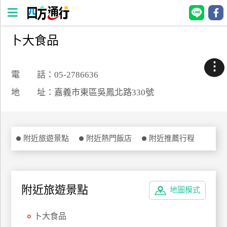
卜大食品
四
方
⋮
通
電 話：05-2786636
行
地 址：嘉義市東區吳鳳北路330號
訂
房
附近旅遊景點
附近熱門飯店
附近推薦行程
台
灣
訂
房
附近旅遊景點
地圖模式
直接跟飯店訂房
HOT
卜大食品