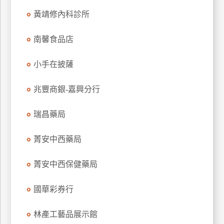
特
黃靖修內科診所
色
民
南馨食品店
宿
小手在披薩
全
兆豐商銀-嘉興分行
球
租
瑞昌藥局
車
菁安中西藥局
網
菁安中西保健藥局
紅
帶
你
國華彩券行
玩
林產工藝品展示館