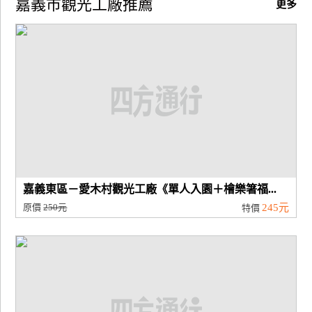
嘉義市觀光工廠推薦
更多
廠
商
合
作
旅
伴
計
劃
嘉義東區－愛木村觀光工廠《單人入園＋檜樂箸福...
原價
250元
245元
特價
商
品
宣
傳