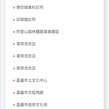
玩
德珍婦產科診所
樂
地
邱晉陽診所
圖
阿里山森林鐵路車庫園區
顧
客
服
韋齊洗衣店
務
韋齊洗衣店
顧
韋齊洗衣店
客
滿
意
嘉義市立文化中心
度
嘉義市交趾陶館
訂
嘉義市政府文化局
單