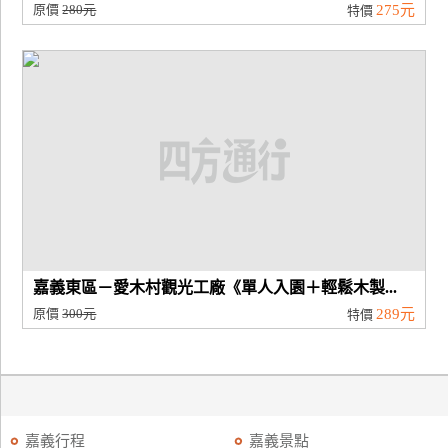
原價
280元
275元
特價
嘉義東區－愛木村觀光工廠《單人入園＋輕鬆木製...
原價
300元
289元
特價
嘉義行程
嘉義景點