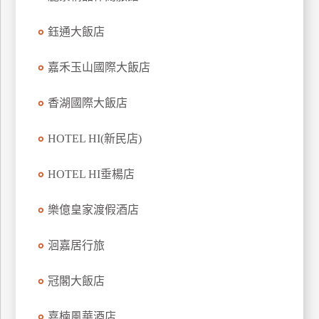
上
鈺通大飯店
客
服
嘉禾玉山國際大飯店
紅
香湖國際大飯店
利
查
HOTEL HI(新民店)
詢
HOTEL HI垂楊店
訂
樂億皇家渡假酒店
房
Q&A
洄嘉居行旅
冠閣大飯店
國
旅
卡
嘉楠風華酒店