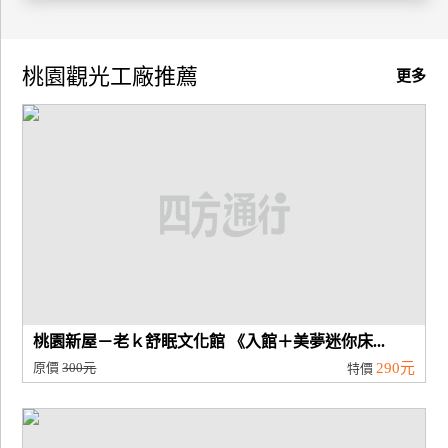
廠
商
桃園觀光工廠推薦
更多
合
作
旅
伴
計
劃
商
桃園新屋－老ｋ舒眠文化館 《入館＋美夢迷你床...
品
原價
300元
290元
特價
宣
傳