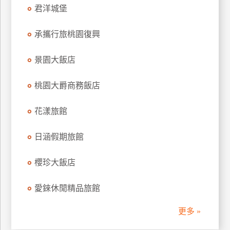
君洋城堡
訂
房
承攜行旅桃園復興
請
景園大飯店
款
收
桃園大爵商務飯店
據
花漾旅館
合
作
提
日涵假期旅館
案
櫻珍大飯店
飯
愛錸休閒精品旅館
店
合
更多 »
作