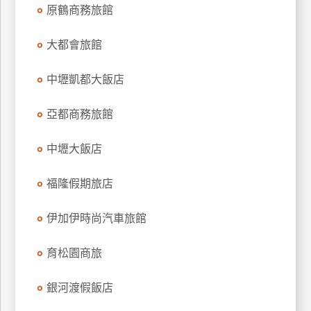
原鶴商務旅館
上
客
大都會旅館
服
中壢凱都大飯店
紅
利
亞都商務旅館
查
詢
中壢大飯店
福隆假期旅店
訂
房
伊加伊時尚汽車旅館
Q&A
育松園商旅
國
銀河渡假飯店
旅
卡