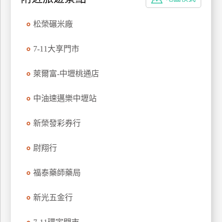
特
色
松榮碾米廠
民
宿
7-11大享門市
萊爾富-中壢桃通店
全
球
中油速邁樂中壢站
租
車
新榮發彩券行
尉翔行
網
紅
福泰藥師藥局
帶
你
新光五金行
玩