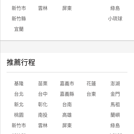
新竹市
雲林
屏東
綠島
新竹縣
小琉球
宜蘭
推薦行程
基隆
苗栗
嘉義市
花蓮
澎湖
台北
台中
嘉義縣
台東
金門
新北
彰化
台南
馬祖
桃園
南投
高雄
蘭嶼
新竹市
雲林
屏東
綠島