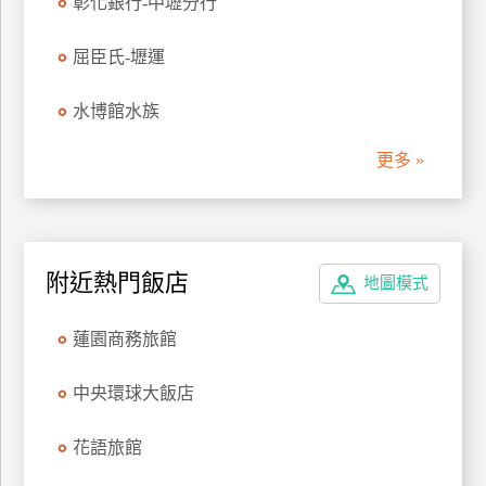
彰化銀行-中壢分行
管
理
屈臣氏-壢運
水博館水族
會
員
更多 »
帳
戶
客
附近熱門飯店
地圖模式
服
聯
蓮園商務旅館
絡
單
中央環球大飯店
花語旅館
Line
線