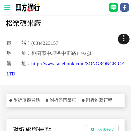
松榮碾米廠
四
方
⋮
通
電 話：(03)4223157
行
地 址：桃園市中壢區中正路1192號
訂
網 址：
http://www.facebook.com/SONGRONGRICE
房
LTD
台
灣
訂
附近旅遊景點
附近熱門飯店
附近推薦行程
房
直接跟飯店訂房
HOT
附近旅遊景點
地圖模式