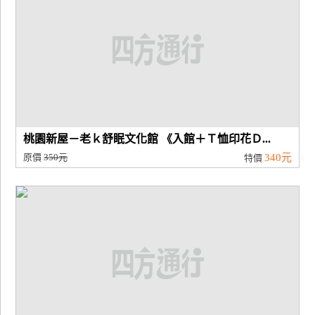
桃園新屋－老ｋ舒眠文化館 《入館＋Ｔ恤印花Ｄ...
原價
350元
340元
特價