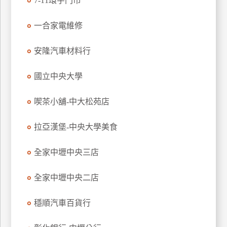
7-11環宇門市
玩
樂
一合家電維修
地
圖
安隆汽車材料行
顧
國立中央大學
客
服
務
喫茶小舖-中大松苑店
拉亞漢堡-中央大學美食
顧
客
全家中壢中央三店
滿
意
全家中壢中央二店
度
穩順汽車百貨行
訂
單