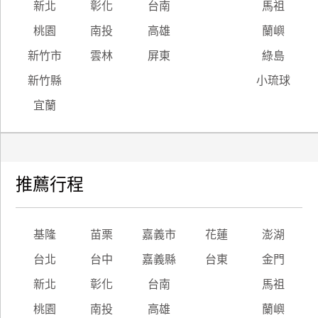
新北
彰化
台南
馬祖
桃園
南投
高雄
蘭嶼
新竹市
雲林
屏東
綠島
新竹縣
小琉球
宜蘭
推薦行程
基隆
苗栗
嘉義市
花蓮
澎湖
台北
台中
嘉義縣
台東
金門
新北
彰化
台南
馬祖
桃園
南投
高雄
蘭嶼