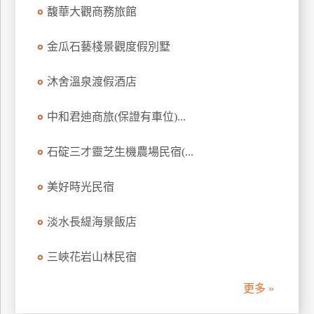
馥華大觀商務旅館
訂
房
金瓜石藝棧景觀度假別墅
請
沐舍溫泉渡假酒店
款
收
中和君迪商旅(保證有車位)...
據
石碇三才靈芝生機農場民宿(...
合
作
提
美好時光民宿
案
淡水長緹海景飯店
飯
三峽花岩山林民宿
店
合
更多 »
作