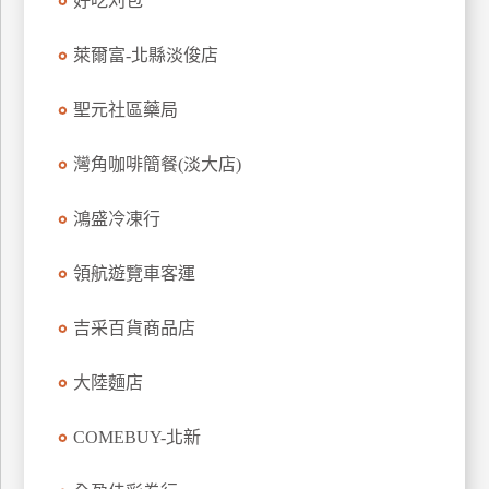
好吃刈包
玩
樂
萊爾富-北縣淡俊店
地
圖
聖元社區藥局
顧
灣角咖啡簡餐(淡大店)
客
服
務
鴻盛冷凍行
領航遊覽車客運
顧
客
吉采百貨商品店
滿
意
大陸麵店
度
COMEBUY-北新
訂
單