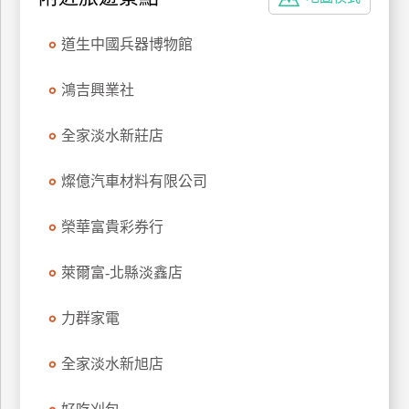
特
色
道生中國兵器博物館
民
宿
鴻吉興業社
全家淡水新莊店
全
球
燦億汽車材料有限公司
租
車
榮華富貴彩券行
萊爾富-北縣淡鑫店
網
紅
力群家電
帶
你
全家淡水新旭店
玩