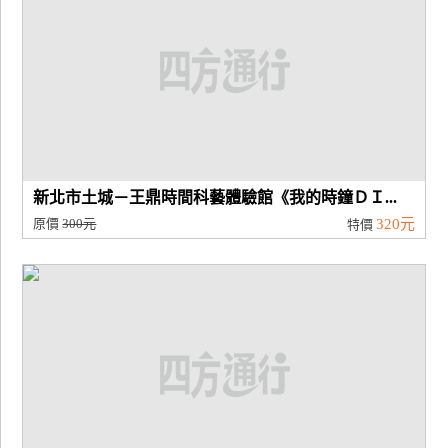
新北市土城－王鼎時間科藝體驗館《我的時鐘ＤＩ...
原價
300元
320元
特價