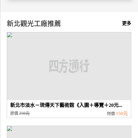
廠
商
新北觀光工廠推薦
更多
合
作
旅
伴
計
劃
商
新北市淡水－琉傳天下藝術館《入園＋導覽＋20元...
品
原價
250元
150元
特價
宣
傳