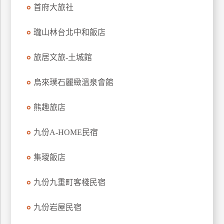
首府大旅社
上
客
瓏山林台北中和飯店
服
旅居文旅-土城館
紅
利
烏來璞石麗緻溫泉會館
查
詢
熊趣旅店
九份A-HOME民宿
訂
房
集璦飯店
Q&A
九份九重町客棧民宿
國
九份岩屋民宿
旅
卡