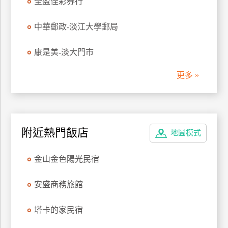
全盈佳彩券行
管
理
中華郵政-淡江大學郵局
康是美-淡大門市
會
員
更多 »
帳
戶
客
附近熱門飯店
地圖模式
服
聯
金山金色陽光民宿
絡
單
安盛商務旅館
塔卡的家民宿
Line
線