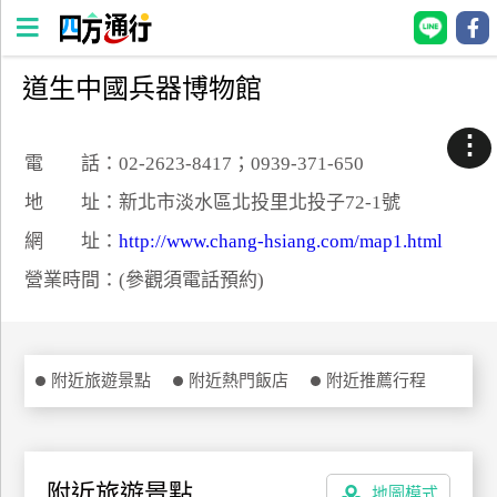
道生中國兵器博物館
四
方
⋮
通
電 話：02-2623-8417；0939-371-650
行
地 址：新北市淡水區北投里北投子72-1號
訂
網 址：
http://www.chang-hsiang.com/map1.html
房
營業時間：(參觀須電話預約)
台
灣
訂
附近旅遊景點
附近熱門飯店
附近推薦行程
房
直接跟飯店訂房
HOT
附近旅遊景點
地圖模式