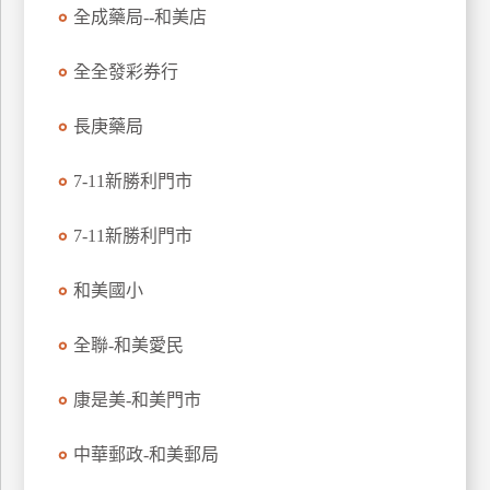
全成藥局--和美店
玩
樂
全全發彩券行
地
圖
長庚藥局
顧
客
7-11新勝利門市
服
務
7-11新勝利門市
顧
和美國小
客
滿
全聯-和美愛民
意
度
康是美-和美門市
中華郵政-和美郵局
訂
單