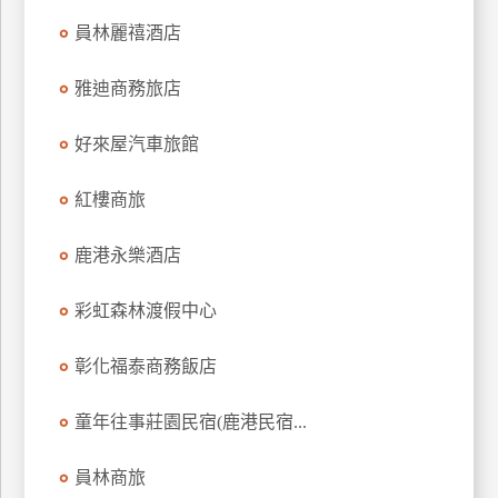
上
員林麗禧酒店
客
服
雅迪商務旅店
好來屋汽車旅館
紅
利
紅樓商旅
查
詢
鹿港永樂酒店
訂
彩虹森林渡假中心
房
Q&A
彰化福泰商務飯店
童年往事莊園民宿(鹿港民宿...
國
旅
員林商旅
卡