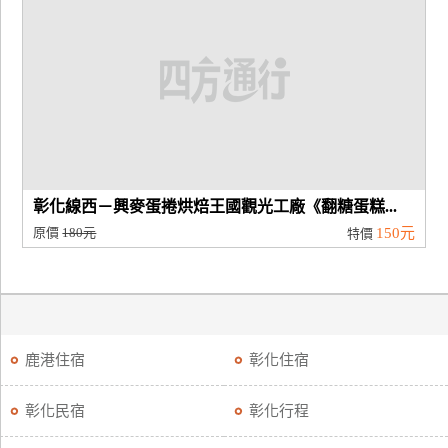
廠
商
合
作
旅
伴
彰化線西－興麥蛋捲烘焙王國觀光工廠《翻糖蛋糕...
計
原價
180元
150元
特價
劃
商
品
鹿港住宿
彰化住宿
宣
傳
彰化民宿
彰化行程