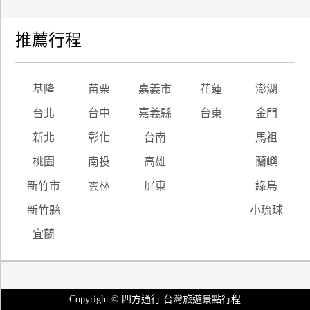
推薦行程
基隆
苗栗
嘉義市
花蓮
澎湖
台北
台中
嘉義縣
台東
金門
新北
彰化
台南
馬祖
桃園
南投
高雄
蘭嶼
新竹市
雲林
屏東
綠島
新竹縣
小琉球
宜蘭
Copyright © 四方通行 台灣旅遊景點行程