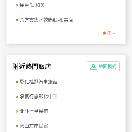
屈臣氏-和美
管
理
八方雲集水餃鍋貼-和美店
更多 »
會
員
帳
戶
附近熱門飯店
地圖模式
客
彰化桂冠汽車旅館
服
聯
承攜行旅彰化中正
絡
單
北斗七星民宿
Line
碧山左岸民宿
線