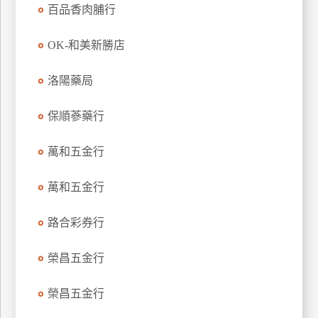
百品香肉脯行
特
色
OK-和美新勝店
民
宿
洛陽藥局
保順蔘藥行
全
球
租
萬和五金行
車
萬和五金行
網
路合彩券行
紅
帶
榮昌五金行
你
玩
榮昌五金行