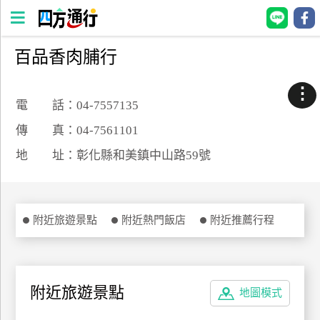
百品香肉脯行
四
方
⋮
通
電 話：04-7557135
行
傳 真：04-7561101
訂
地 址：彰化縣和美鎮中山路59號
房
台
附近旅遊景點
附近熱門飯店
附近推薦行程
灣
訂
房
附近旅遊景點
地圖模式
直接跟飯店訂房
HOT