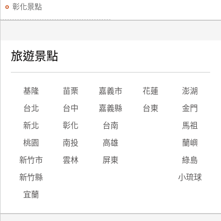
彰化景點
旅遊景點
基隆
苗栗
嘉義市
花蓮
澎湖
台北
台中
嘉義縣
台東
金門
新北
彰化
台南
馬祖
桃園
南投
高雄
蘭嶼
新竹市
雲林
屏東
綠島
新竹縣
小琉球
宜蘭