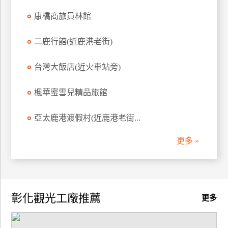
訂
康橋商旅員林館
房
二鹿行館(近鹿港老街)
請
台灣大飯店(近火車站旁)
款
收
楓華蜜雪兒精品旅館
據
合
亞太鹿港渡假村(近鹿港老街...
作
提
更多 »
案
飯
店
彰化觀光工廠推薦
更多
合
作