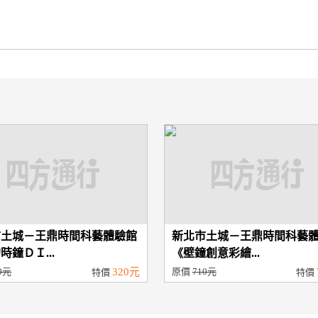
市土城－王鼎時間科藝體驗館
新北市土城－王鼎時間科藝
時鐘ＤＩ...
《壁鐘創意彩繪...
0元
320元
原價
710元
特價
特價