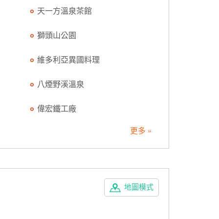
天一方溫泉茶館
獅頭山公園
維多利亞異國料理
八煙野溪溫泉
偉宏鐵工廠
更多 »
地圖模式