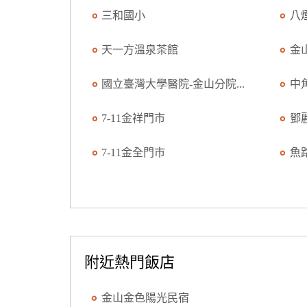
三和國小
八
天一方溫泉茶館
金
國立臺灣大學醫院-金山分院...
中
7-11金祥門市
鄧
7-11金全門市
魚
附近熱門飯店
金山金色陽光民宿