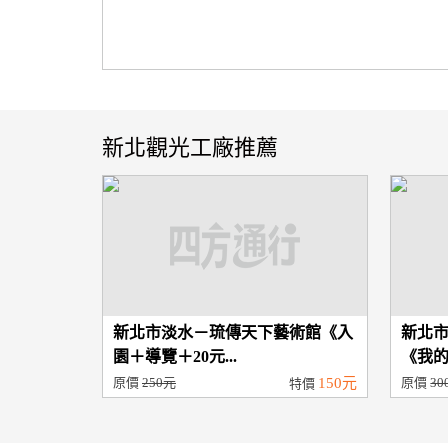
新北觀光工廠推薦
新北市淡水－琉傳天下藝術館《入
新北
園＋導覽＋20元...
《我的
原價
250元
150元
原價
30
特價