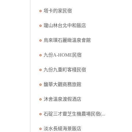
塔卡的家民宿
瓏山林台北中和飯店
烏來璞石麗緻溫泉會館
九份A-HOME民宿
九份九重町客棧民宿
馥華大觀商務旅館
沐舍溫泉渡假酒店
石碇三才靈芝生機農場民宿(...
淡水長緹海景飯店