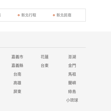
宿
新北行程
新北民宿
嘉義市
花蓮
澎湖
嘉義縣
台東
金門
台南
馬祖
高雄
蘭嶼
屏東
綠島
小琉球