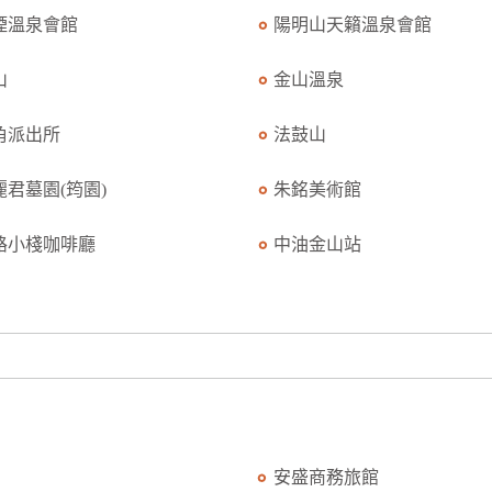
煙溫泉會館
陽明山天籟溫泉會館
山
金山溫泉
角派出所
法鼓山
麗君墓園(筠園)
朱銘美術館
路小棧咖啡廳
中油金山站
安盛商務旅館