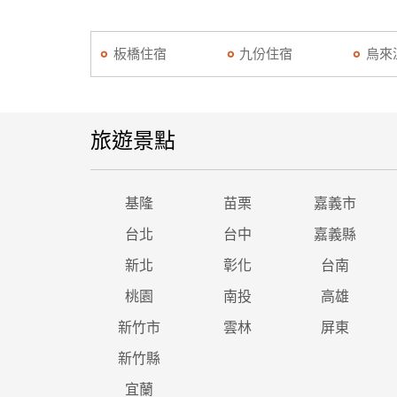
板橋住宿
九份住宿
烏來
旅遊景點
基隆
苗栗
嘉義市
台北
台中
嘉義縣
新北
彰化
台南
桃園
南投
高雄
新竹市
雲林
屏東
新竹縣
宜蘭