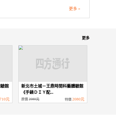
更多 »
更多
體驗館
新北市土城－王鼎時間科藝體驗館
《手錶ＤＩＹ配...
710元
原價
2080元
2080元
特價