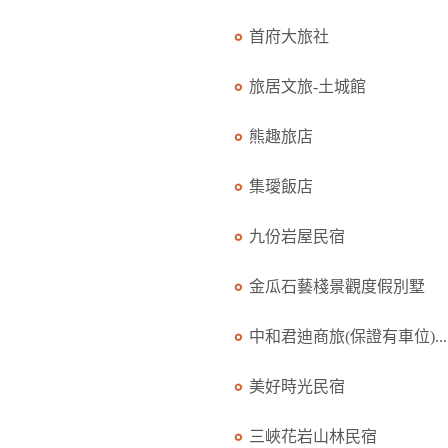
首府大旅社
旅居文旅-土城館
熊趣旅店
集璦飯店
九份岩屋民宿
金瓜石藝棧景觀度假別墅
中和君迪商旅(保證有車位)...
美好時光民宿
三峽花岩山林民宿