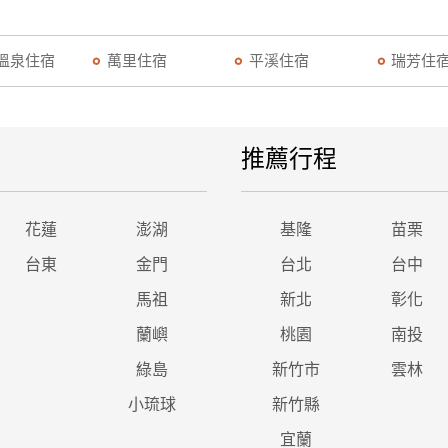
溫泉住宿
萬里住宿
平溪住宿
瑞芳住
推薦行程
花蓮
澎湖
基隆
苗栗
台東
金門
台北
台中
馬祖
新北
彰化
蘭嶼
桃園
南投
綠島
新竹市
雲林
小琉球
新竹縣
宜蘭