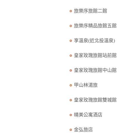
旅樂序旅館二館
旅樂序精品旅館五館
享溫泉(近北投溫泉)
皇家玫瑰旅館站前館
皇家玫瑰旅館中山館
甲山林湯旅
皇家玫瑰旅館雙城館
晴美公寓酒店
金弘旅店