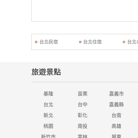
台北民宿
台北住宿
台北
旅遊景點
基隆
苗栗
嘉義市
台北
台中
嘉義縣
新北
彰化
台南
桃園
南投
高雄
新竹市
雲林
屏東