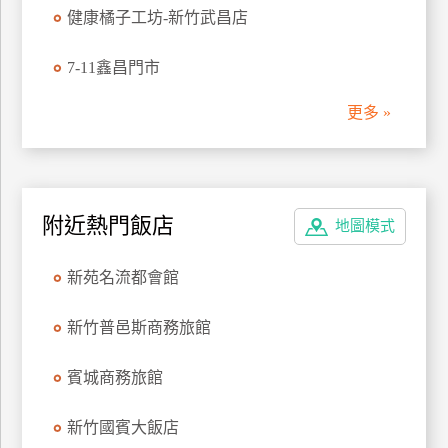
健康橘子工坊-新竹武昌店
管
理
7-11鑫昌門市
更多 »
會
員
帳
戶
附近熱門飯店
地圖模式
客
新苑名流都會館
服
聯
新竹普邑斯商務旅館
絡
單
賓城商務旅館
Line
新竹國賓大飯店
線