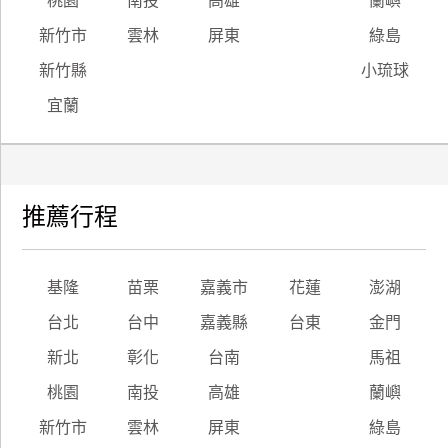
桃園
南投
高雄
蘭嶼
新竹市
雲林
屏東
綠島
新竹縣
小琉球
宜蘭
推薦行程
基隆
苗栗
嘉義市
花蓮
澎湖
台北
台中
嘉義縣
台東
金門
新北
彰化
台南
馬祖
桃園
南投
高雄
蘭嶼
新竹市
雲林
屏東
綠島