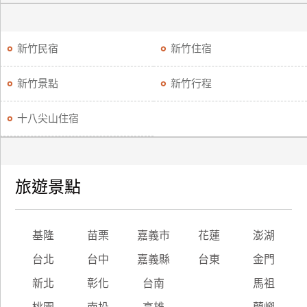
廠
商
新竹民宿
新竹住宿
合
作
新竹景點
新竹行程
十八尖山住宿
旅
伴
計
劃
旅遊景點
商
基隆
苗栗
嘉義市
花蓮
澎湖
品
宣
台北
台中
嘉義縣
台東
金門
傳
新北
彰化
台南
馬祖