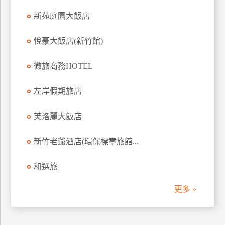
訂
新苑庭園大飯店
房
悅豪大飯店(新竹館)
請
微旅商務HOTEL
款
收
左岸假期旅店
據
合
芙洛麗大飯店
作
提
案
新竹老爺酒店(環保標章旅館...
和選旅
飯
店
更多 »
合
作