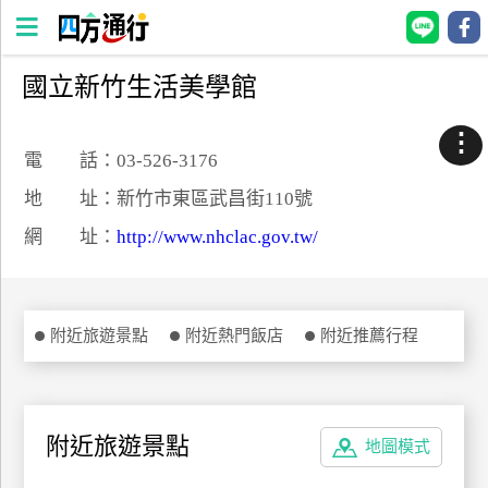
國立新竹生活美學館
四
方
⋮
通
電 話：03-526-3176
行
地 址：新竹市東區武昌街110號
訂
網 址：
http://www.nhclac.gov.tw/
房
台
附近旅遊景點
附近熱門飯店
附近推薦行程
灣
訂
房
附近旅遊景點
地圖模式
直接跟飯店訂房
HOT