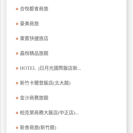
上
合悅都會商旅
客
服
豪美商旅
東賓快捷旅店
紅
利
晶悅精品旅館
查
詢
HOTEL j日月光國際飯店新...
訂
新竹卡爾登飯店(北大館)
房
Q&A
金沙商務旅館
柏克萊商務大飯店(中正店)...
國
旅
新舍商旅(新竹館)
卡