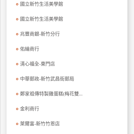
國立新竹生活美學館
特
色
國立新竹生活美學館
民
宿
兆豐商銀-新竹分行
佑綸商行
全
球
租
清心福全-東門店
車
中華郵政-新竹武昌街郵局
網
鄭家祖傳特製雞蛋糕(梅花雙...
紅
帶
金利商行
你
玩
萊爾富-新竹竹恩店