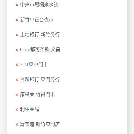
中央市場糯米水餃
玩
樂
新竹中正台夜市
地
圖
土地銀行-新竹分行
顧
客
Coco都可茶飲-文昌
服
務
7-11東中門市
顧
台新銀行-東門分行
客
滿
康是美-竹昌門市
意
度
利生藥局
舞茶道-新竹東門店
訂
單