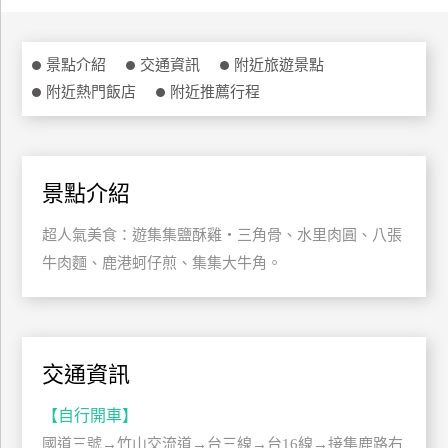
特
色
景點介紹
交通資訊
附近旅遊景點
民
附近熱門飯店
附近推薦行程
宿
全
球
景點介紹
租
超人氣美食：遊集集鹽酥雞‧三角骨、水里肉圓、八張
車
牛肉麵、鹿港蚵仔煎、集集大牛角。
網
紅
帶
交通資訊
你
玩
【自行開車】
國道三號→竹山交流道→台三線→台16線→接集鹿路右