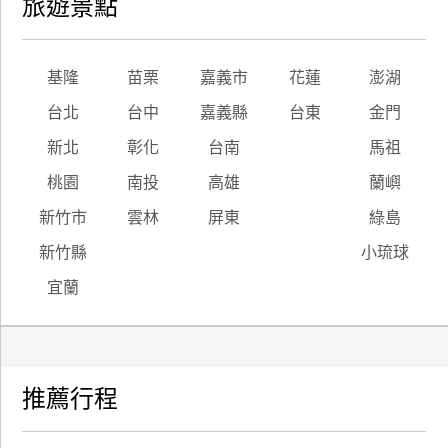
旅遊景點
基隆
苗栗
嘉義市
花蓮
澎湖
台北
台中
嘉義縣
台東
金門
新北
彰化
台南
馬祖
桃園
南投
高雄
蘭嶼
新竹市
雲林
屏東
綠島
新竹縣
小琉球
宜蘭
推薦行程