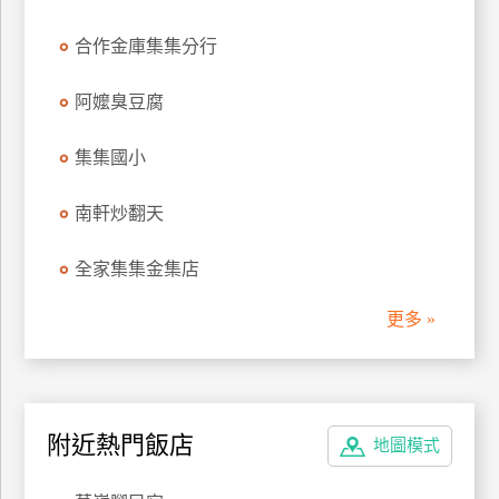
上
合作金庫集集分行
客
服
阿嬤臭豆腐
紅
集集國小
利
查
南軒炒翻天
詢
全家集集金集店
訂
更多 »
房
Q&A
附近熱門飯店
國
地圖模式
旅
卡