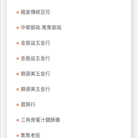
管
楊家傳統豆花
理
中華郵政-集集郵局
會
員
金振益五金行
帳
戶
金振益五金行
錦源美五金行
客
服
錦源美五金行
聯
絡
寶興行
單
三角骨蜜汁鹽酥雞
Line
集集老街
線