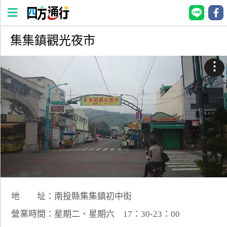
集集鎮觀光夜市
四
方
⋮
通
行
訂
房
台
灣
訂
房
地 址：南投縣集集鎮初中街
直接跟飯店訂房
HOT
營業時間：星期二、星期六 17：30-23：00