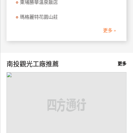
東埔勝華溫泉飯店
瑪格麗特花園山莊
更多 »
南投觀光工廠推薦
更多