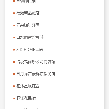
草嶺腳民宿
訂
房
碼頭精品旅店
青森咖啡莊園
請
款
山水園露營農莊
收
據
3JD.HOME二館
合
作
清境福爾摩莎時尚會館
提
案
日月潭富豪群渡假民宿
飯
花沐星境莊園
店
合
野江花民宿
作