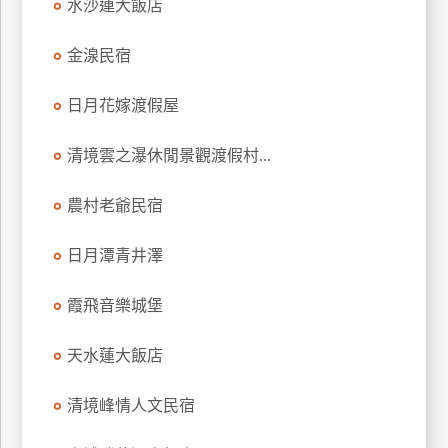
水沙連大飯店
廠
金湶民宿
商
合
日月花嫁渡假屋
作
清境雲之瀑休閒景觀渡假村...
旅
伴
農村老爺民宿
計
劃
日月潭青井澤
霞飛音樂城堡
商
品
天水蓮大飯店
宣
傳
清境峰情人文民宿