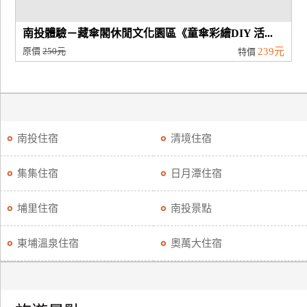
南投體驗－藏傘閣休閒文化園區《童傘彩繪DIY 活...
原價
250元
239元
特價
南投住宿
清境住宿
集集住宿
日月潭住宿
埔里住宿
南投景點
東埔溫泉住宿
奧萬大住宿