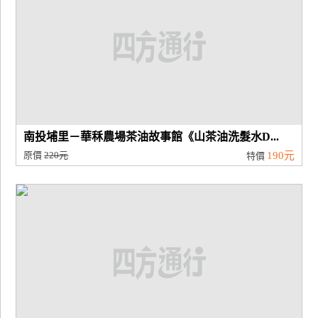
南投埔里－華秝農場茶油故事館《山茶油洗髮水D...
原價
220元
190元
特價