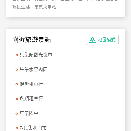
玩
轉民生路→集集火車站
樂
地
圖
附近旅遊景點
地圖模式
顧
客
服
集集鎮觀光夜市
務
集集水里肉圓
顧
客
健隆租車行
滿
意
永順租車行
度
集集國中
訂
7-11集利門市
單