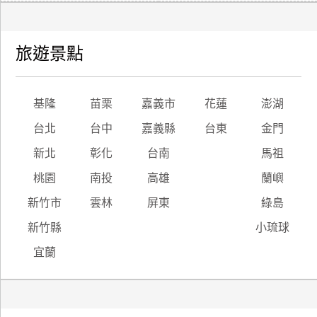
旅遊景點
基隆
苗栗
嘉義市
花蓮
澎湖
台北
台中
嘉義縣
台東
金門
新北
彰化
台南
馬祖
桃園
南投
高雄
蘭嶼
新竹市
雲林
屏東
綠島
新竹縣
小琉球
宜蘭