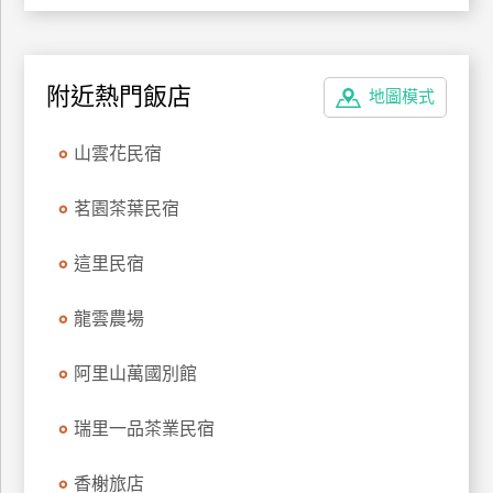
上
客
服
附近熱門飯店
地圖模式
紅
山雲花民宿
利
查
茗園茶葉民宿
詢
這里民宿
訂
龍雲農場
房
Q&A
阿里山萬國別館
瑞里一品茶業民宿
國
旅
香榭旅店
卡