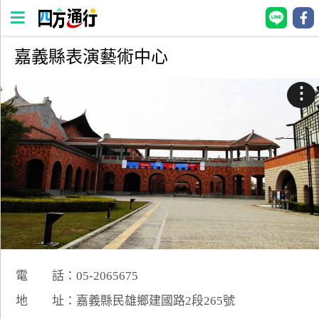
嘉義縣表演藝術中心
四
方
⋮
通
行
訂
房
台
灣
訂
房
電 話：05-2065675
直接跟飯店訂房
HOT
地 址：嘉義縣民雄鄉建國路2段265號