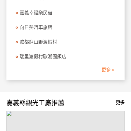
廠
嘉義幸福樂民宿
商
合
向日葵汽車旅館
作
歐都納山野渡假村
旅
瑞里渡假村歐湘園飯店
伴
計
更多 »
劃
商
品
嘉義縣觀光工廠推薦
更多
宣
傳