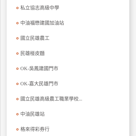
玩
私立協志高級中學
樂
地
中油福懋建國加油站
圖
國立民雄農工
顧
客
服
民雄椪皮麵
務
OK-吳鳳建國門市
顧
OK-嘉大民雄門市
客
滿
國立民雄高級農工職業學校...
意
度
中油民雄站
訂
格來得彩券行
單