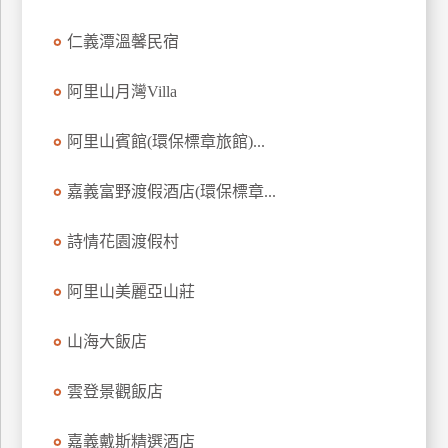
訂
仁義潭溫馨民宿
房
阿里山月灣Villa
請
款
阿里山賓館(環保標章旅館)...
收
據
嘉義富野渡假酒店(環保標章...
合
詩情花園渡假村
作
提
案
阿里山美麗亞山莊
山海大飯店
飯
店
雲登景觀飯店
合
作
嘉義戴斯精選酒店