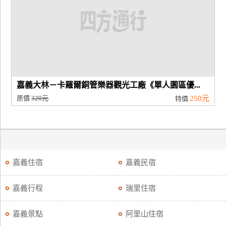
嘉義大林－卡羅爾銅管樂器觀光工廠《單人園區優...
原價
320元
250元
特價
嘉義住宿
嘉義民宿
嘉義行程
瑞里住宿
嘉義景點
阿里山住宿