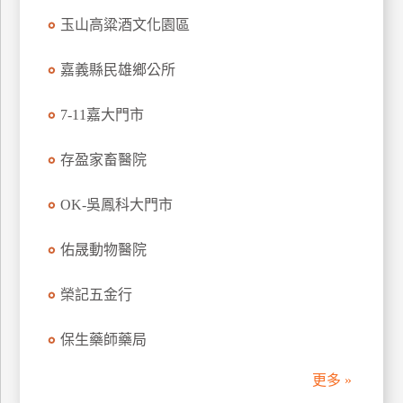
管
玉山高粱酒文化園區
理
嘉義縣民雄鄉公所
會
7-11嘉大門市
員
帳
存盈家畜醫院
戶
OK-吳鳳科大門市
客
佑晟動物醫院
服
聯
榮記五金行
絡
單
保生藥師藥局
Line
更多 »
線