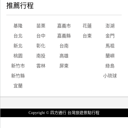
推薦行程
基隆
苗栗
嘉義市
花蓮
澎湖
台北
台中
嘉義縣
台東
金門
新北
彰化
台南
馬祖
桃園
南投
高雄
蘭嶼
新竹市
雲林
屏東
綠島
新竹縣
小琉球
宜蘭
Copyright © 四方通行 台灣旅遊景點行程