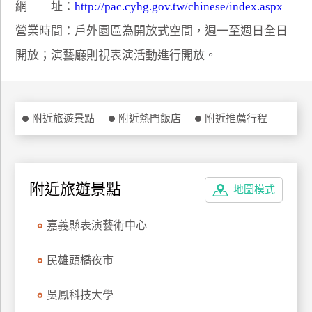
網 址：
http://pac.cyhg.gov.tw/chinese/index.aspx
特
營業時間：戶外園區為開放式空間，週一至週日全日
色
民
開放；演藝廳則視表演活動進行開放。
宿
全
附近旅遊景點
附近熱門飯店
附近推薦行程
球
租
車
附近旅遊景點
地圖模式
網
嘉義縣表演藝術中心
紅
帶
民雄頭橋夜市
你
玩
吳鳳科技大學