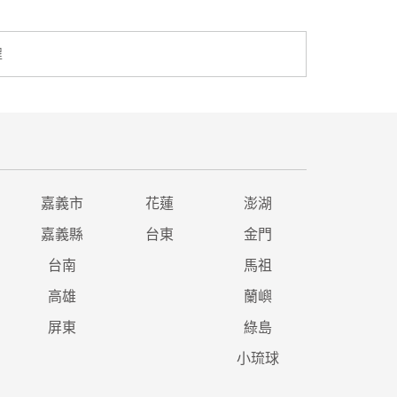
程
嘉義市
花蓮
澎湖
嘉義縣
台東
金門
台南
馬祖
高雄
蘭嶼
屏東
綠島
小琉球