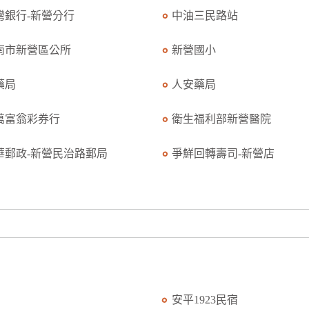
灣銀行-新營分行
中油三民路站
南市新營區公所
新營國小
藥局
人安藥局
萬富翁彩券行
衛生福利部新營醫院
華郵政-新營民治路郵局
爭鮮回轉壽司-新營店
安平1923民宿