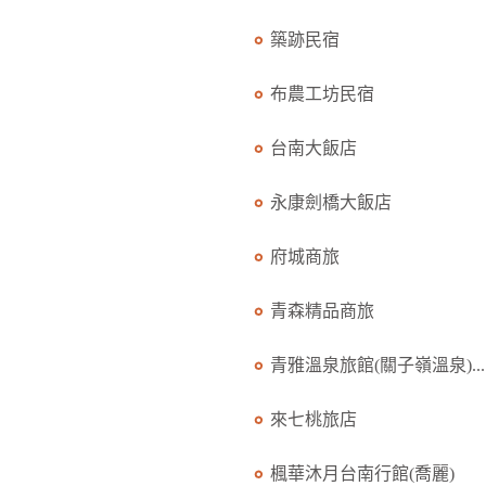
築跡民宿
布農工坊民宿
台南大飯店
永康劍橋大飯店
府城商旅
青森精品商旅
青雅溫泉旅館(關子嶺溫泉)...
來七桃旅店
楓華沐月台南行館(喬麗)