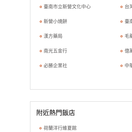
臺南市立新營文化中心
台
新營小燒餅
臺
漢方藥局
毛
南光五金行
億
必勝企業社
中
附近熱門飯店
荷蘭洋行維夏館