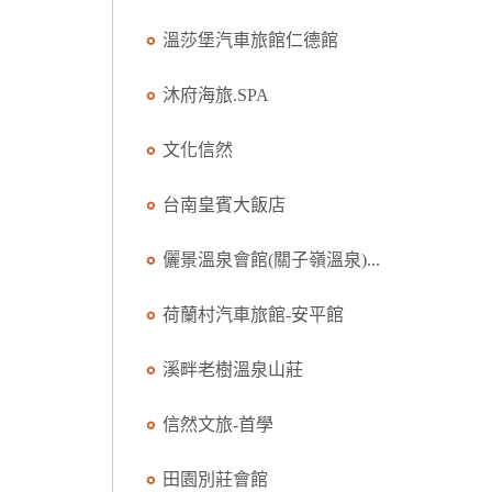
溫莎堡汽車旅館仁德館
沐府海旅.SPA
文化信然
台南皇賓大飯店
儷景溫泉會館(關子嶺溫泉)...
荷蘭村汽車旅館-安平館
溪畔老樹溫泉山莊
信然文旅-首學
田園別莊會館