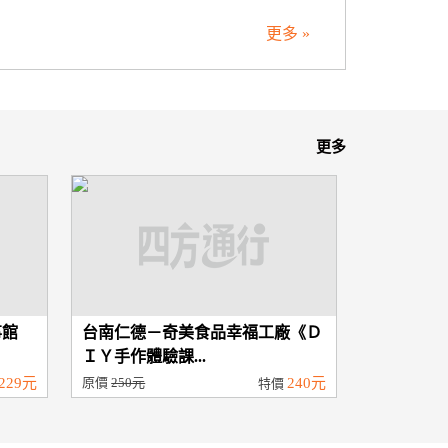
更多 »
更多
事館
台南仁德－奇美食品幸福工廠《Ｄ
ＩＹ手作體驗課...
229元
原價
250元
240元
特價