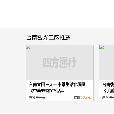
台南觀光工廠推薦
台南官田－天一中藥生活化園區
台南
《中藥蚊香DIY活...
《手感P
原價
200元
185元
原價
25
特價