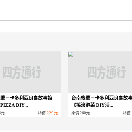
後壁－卡多利亞良食故事館
台南後壁－卡多利亞良食故
IZZA DIY...
《搖滾泡菜 DIY活...
5元
229元
原價
260元
特價
特價