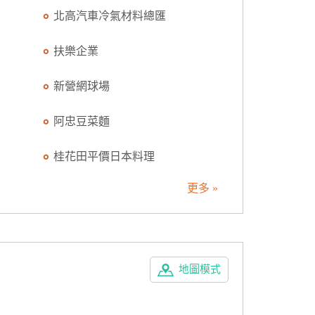
北高汽車冷氣材料總匯
扶樂企業
新營網球場
阿忠豆菜麵
桂花田平價日本料理
更多 »
地圖模式