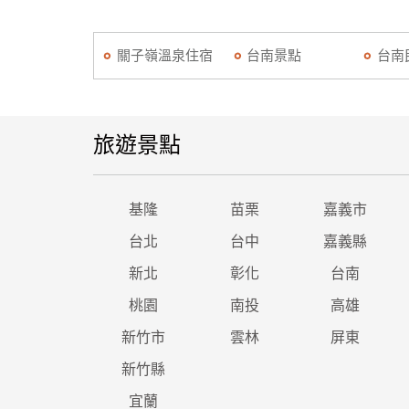
關子嶺溫泉住宿
台南景點
台南
旅遊景點
基隆
苗栗
嘉義市
台北
台中
嘉義縣
新北
彰化
台南
桃園
南投
高雄
新竹市
雲林
屏東
新竹縣
宜蘭