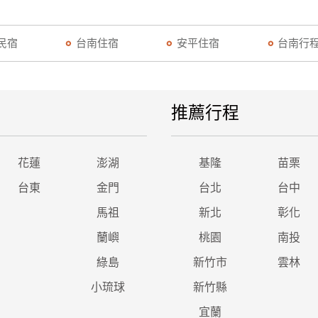
民宿
台南住宿
安平住宿
台南行
推薦行程
花蓮
澎湖
基隆
苗栗
台東
金門
台北
台中
馬祖
新北
彰化
蘭嶼
桃園
南投
綠島
新竹市
雲林
小琉球
新竹縣
宜蘭