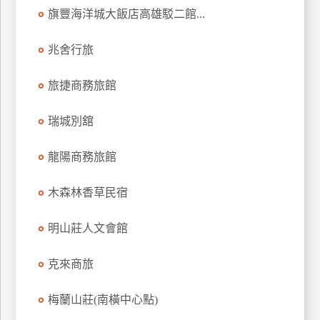
旗豐海洋城大飯店高雄駁二館...
兆舍行旅
旅捷商務旅館
瑞城別舘
龍陽商務旅館
木森林香草民宿
明山莊人文會館
克來商旅
梅蘭山莊(南橫中心點)