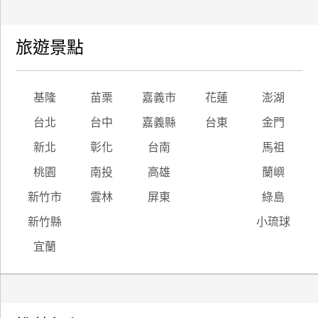
旅遊景點
基隆
苗栗
嘉義市
花蓮
澎湖
台北
台中
嘉義縣
台東
金門
新北
彰化
台南
馬祖
桃園
南投
高雄
蘭嶼
新竹市
雲林
屏東
綠島
新竹縣
小琉球
宜蘭