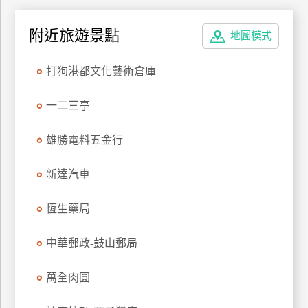
上
客
附近旅遊景點
地圖模式
服
打狗港都文化藝術倉庫
紅
一二三亭
利
查
雄勝電料五金行
詢
新達汽車
訂
房
恆生藥局
Q&A
中華郵政-鼓山郵局
國
萬全肉圓
旅
卡