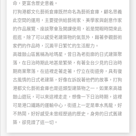
命，更富含歷史意義。
玩
打狗港都文化藝術倉庫既然命名為藝術倉庫，顧名思義
樂
此空間的運用，主要提供給藝術家、美學家與創意作家
地
圖
的作品展覽、座談聚會及開課使用，若是閒暇時間來此
逛逛，除了可以感受老建築物的氣氛外，藉著參觀藝術
顧
家們的作品時，沉澱平日繁忙的生活壓力。
客
服
高雄鼓山區舊稱為哈瑪星，昔日為老街廓的日式建築聚
務
落，在日治時期此地甚是繁榮，有著全台少見的日治時
期商業聚落，在這裡走著走著，佇立在街道旁，具有復
顧
古風情的日式老建築，好像在訴說著他們的故事，打狗
客
港都文化藝術倉庫也是這類型建築物之一，如果來高雄
滿
鼓山遊玩，可以來這裡走走，想像一下日治時期，這裡
意
可是港口鐵路的運輸中心，街道上一定是車水馬龍，好
度
不熱鬧，好好感受未曾經歷過的歷史，身旁的日式舊建
築，卻見證了這一切。
訂
單