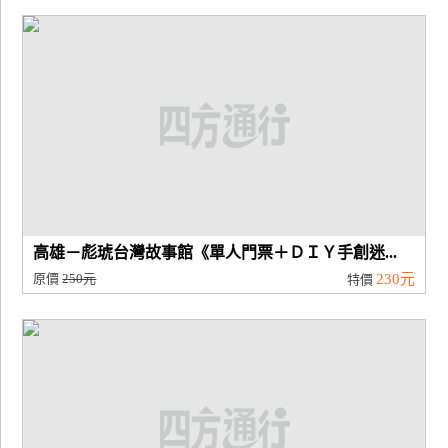
高雄－彪琥台灣故事館《單人門票＋ＤＩＹ手創迷...
原價
250元
230元
特價