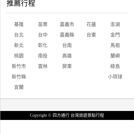
推薦行程
基隆
苗栗
嘉義市
花蓮
澎湖
台北
台中
嘉義縣
台東
金門
新北
彰化
台南
馬祖
桃園
南投
高雄
蘭嶼
新竹市
雲林
屏東
綠島
新竹縣
小琉球
宜蘭
Copyright © 四方通行 台灣旅遊景點行程