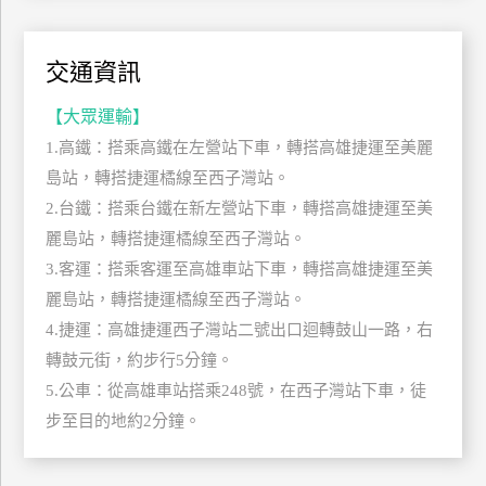
管
理
交通資訊
【大眾運輸】
會
1.高鐵：搭乘高鐵在左營站下車，轉搭高雄捷運至美麗
員
帳
島站，轉搭捷運橘線至西子灣站。
戶
2.台鐵：搭乘台鐵在新左營站下車，轉搭高雄捷運至美
麗島站，轉搭捷運橘線至西子灣站。
3.客運：搭乘客運至高雄車站下車，轉搭高雄捷運至美
客
麗島站，轉搭捷運橘線至西子灣站。
服
聯
4.捷運：高雄捷運西子灣站二號出口迴轉鼓山一路，右
絡
轉鼓元街，約步行5分鐘。
單
5.公車：從高雄車站搭乘248號，在西子灣站下車，徒
步至目的地約2分鐘。
Line
線