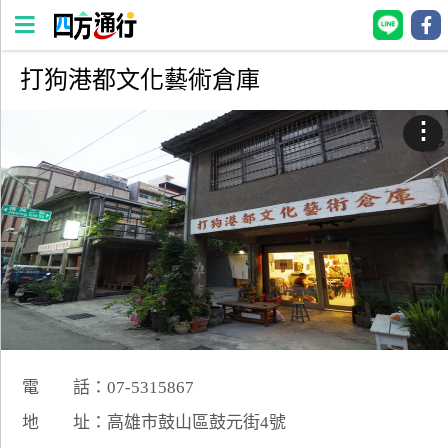
打狗港都文化藝術倉庫
四
方
⋮
通
行
訂
房
台
灣
訂
房
電 話：07-5315867
直接跟飯店訂房
HOT
地 址：高雄市鼓山區鼓元街4號