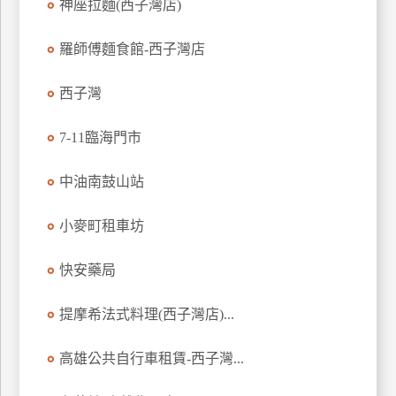
神座拉麵(西子灣店)
訂
房
羅師傅麵食館-西子灣店
西子灣
請
款
7-11臨海門市
收
據
中油南鼓山站
合
作
小麥町租車坊
提
案
快安藥局
飯
提摩希法式料理(西子灣店)...
店
合
高雄公共自行車租賃-西子灣...
作