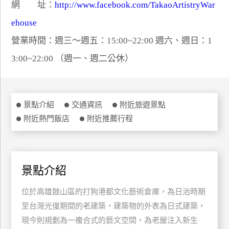
網 址：
http://www.facebook.com/TakaoArtistryWar
特
ehouse
色
民
營業時間：週三～週五：15:00~22:00 週六、週日：1
宿
3:00~22:00 （週一、週二公休）
全
球
景點介紹
交通資訊
附近旅遊景點
租
附近熱門飯店
附近推薦行程
車
網
景點介紹
紅
帶
位於高雄鼓山區的打狗港都文化藝術倉庫，為日治時期
你
玩
至台灣光復期間的老建築，建築物的外表為日式建築，
現今則規劃為一複合式的藝文空間，為老屋注入新生