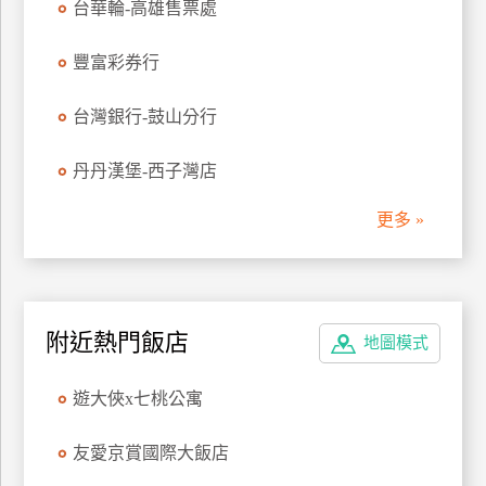
台華輪-高雄售票處
廠
豐富彩券行
商
合
台灣銀行-鼓山分行
作
丹丹漢堡-西子灣店
旅
更多 »
伴
計
劃
附近熱門飯店
地圖模式
商
品
遊大俠x七桃公寓
宣
傳
友愛京賞國際大飯店