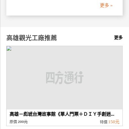
更多 »
高雄觀光工廠推薦
更多
高雄－彪琥台灣故事館《單人門票＋ＤＩＹ手創迷...
原價
200元
150元
特價