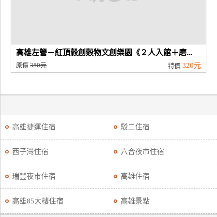
高雄左營－紅頂穀創穀物文創樂園《２人入館＋磨...
原價
350元
320元
特價
高雄捷運住宿
駁二住宿
西子灣住宿
六合夜市住宿
瑞豐夜市住宿
高雄住宿
高雄85大樓住宿
高雄景點