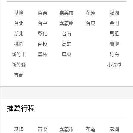
基隆
苗栗
嘉義市
花蓮
澎湖
台北
台中
嘉義縣
台東
金門
新北
彰化
台南
馬祖
桃園
南投
高雄
蘭嶼
新竹市
雲林
屏東
綠島
新竹縣
小琉球
宜蘭
推薦行程
基隆
苗栗
嘉義市
花蓮
澎湖