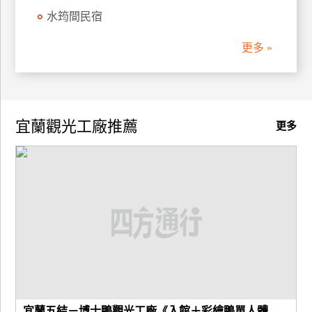
水筠間民宿
廠
商
更多 »
合
作
宜蘭觀光工廠推薦
旅
更多
伴
計
劃
商
品
宣
傳
宜蘭五結－博士鴨觀光工廠《入館＋彩繪鴨單人體...