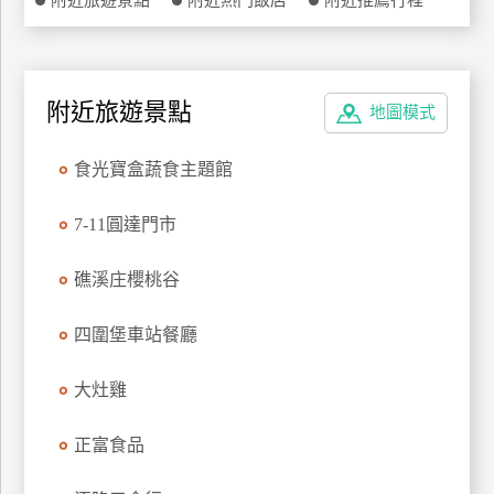
附近旅遊景點
附近熱門飯店
附近推薦行程
特
色
民
宿
附近旅遊景點
地圖模式
食光寶盒蔬食主題館
全
球
7-11圓達門市
租
車
礁溪庄櫻桃谷
四圍堡車站餐廳
網
紅
大灶雞
帶
你
玩
正富食品