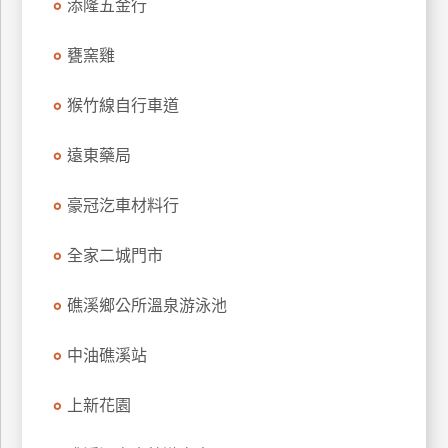
添隆五金行
玩
樂
甕窯雞
地
圖
猴竹線自行車道
顧
客
遠東藥局
服
務
豪冠汔車材料行
全家二城門市
顧
客
滿
礁溪鄉公所溫泉游泳池
意
度
中油礁溪站
上新花園
訂
單