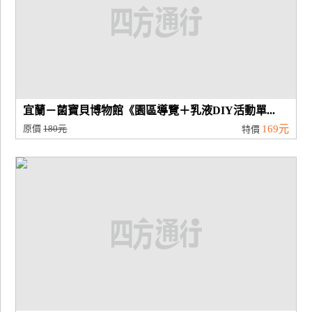
宜蘭－菌寶貝博物館《園區導覽＋乳液DIY活動單...
原價
180元
169元
特價