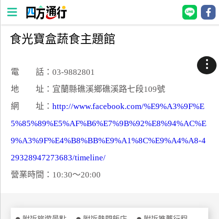
食光寶盒蔬食主題館
四
方
⋮
通
電 話：03-9882801
行
地 址：宜蘭縣礁溪鄉礁溪路七段109號
訂
網 址：
http://www.facebook.com/%E9%A3%9F%E
房
5%85%89%E5%AF%B6%E7%9B%92%E8%94%AC%E
9%A3%9F%E4%B8%BB%E9%A1%8C%E9%A4%A8-4
台
灣
29328947273683/timeline/
訂
營業時間：10:30～20:00
房
直接跟飯店訂房
HOT