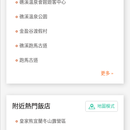
礁溪溫泉會館遊客中心
管
理
礁溪溫泉公園
金盈谷渡假村
會
員
礁溪跑馬古道
帳
戶
跑馬古道
更多 »
客
服
聯
絡
單
附近熱門飯店
地圖模式
皇家熊宜蘭冬山露營區
Line
線