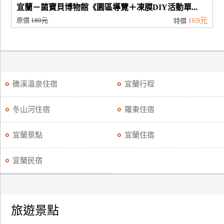
宜蘭－菌寶貝博物館《園區導覽＋凍膜DIY活動單...
原價
180元
169元
特價
礁溪溫泉住宿
宜蘭行程
冬山河住宿
羅東住宿
宜蘭景點
宜蘭住宿
宜蘭民宿
旅遊景點