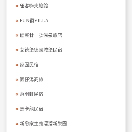
雀客嗨夫旅館
上
客
服
FUN宿VILLA
礁溪廿一號溫泉旅店
紅
利
艾德堡德國城堡民宿
查
詢
家園民宿
園仔湯商旅
訂
房
落羽軒民宿
Q&A
馬卡龍民宿
國
新戀家主義溜溜新樂園
旅
卡