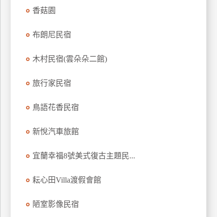
訂
香菇園
房
布朗尼民宿
請
木村民宿(雲朵朵二館)
款
收
旅行家民宿
據
鳥語花香民宿
合
作
提
新悅汽車旅館
案
宜蘭幸福8號美式復古主題民...
飯
店
耘心田Villa渡假會館
合
作
陋室影像民宿